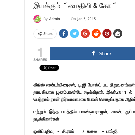
இயக்கும் “ மைதிலி & கோ “
On
Jan 6, 2015
By
Admin
Share
1
Share
SHARES
கிங்ஸ் எண்டர்பிரைசஸ்
, டி.ஜி போஸ்ட் பட நிறுவனங்க
நாயகியாக பூனம்பாண்டே நடிக்கிறார். இவர்2011 ல்
பெற்றால் நான் நிர்வாணமாக போஸ் கொடுப்பதாக அறிக்க
மற்றும் இந்த படத்தில் பாண்டியராஜன், சுமன், துப
நடிக்கிறார்கள்.
ஒளிப்பதிவு – சி.ராம் / கலை – பாப்ஜி