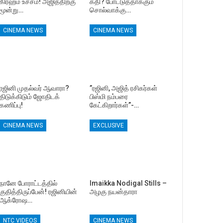
கிரஹம் உச்சம்! அஜித்திற்கு
கதி? போட்டுத்தாக்கும்
மூன்று…
சொல்வாக்கு…
CINEMA NEWS
CINEMA NEWS
ரஜினி முதல்வர் ஆவாரா?
”ரஜினி, அஜித் ரசிகர்கள்
திடுக்கிடும் ஜோதிடக்
பிஸ்மி நம்பரை
கணிப்பு!
கேட்கிறார்கள்”-…
CINEMA NEWS
EXCLUSIVE
நானே போராட்டத்தில்
Imaikka Nodigal Stills –
குதித்திருப்பேன்! ரஜினியின்
அழகு நயன்தாரா
ஆக்ரோஷ…
NTC VIDEOS
CINEMA NEWS