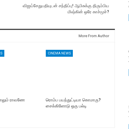
விஜய்சேதுபதியுடன் சந்திப்பு! ஆபிசுக்கு திரும்பிய
மிஷ்கின் ஒரே காச்மூச்?
More From Author
WS
CINEMA NEWS
ாலும் ராவணே
ரொம்ப பயந்துட்டியா கொமாரு?
சைக்கிளோடு ஒரு பல்டி