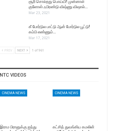
சூரி சொல்றது பொய்யி! முன்னாள்
குளோஸ் ஃபிரண்டு விஷ்ணு விஷால்…
Mar 23, 2021
கீ போர்டுல பாட்டு ஆன் போர்டுல பூட்டு!
கம்பி எண்ணும்…
Mar 17, 2021
PREV
NEXT
1 of 961
NTC VIDEOS
CINEMA NEWS
CINEMA NEWS
இராம பிரானுக்கு ஐந்து
கட்சித் துவங்கிய கமலின்