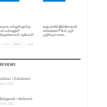
நடிகை கஸ்தூரி தூக்கு
நாலு நாளில் இவ்ளோதான்
மாட்டிக்கணும்!
கலெக்ஷனா? பேய் முழி
திருநங்கைகள் ஆவேசம்!
முழிக்கும் காலா…
PREV
NEXT
1 of 9
REVIEWS
ராக்கெட் ட்ரீ விமர்சனம்
Jul 3, 2022
சேத்துமான் –விமர்சனம்
Jun 8, 2022