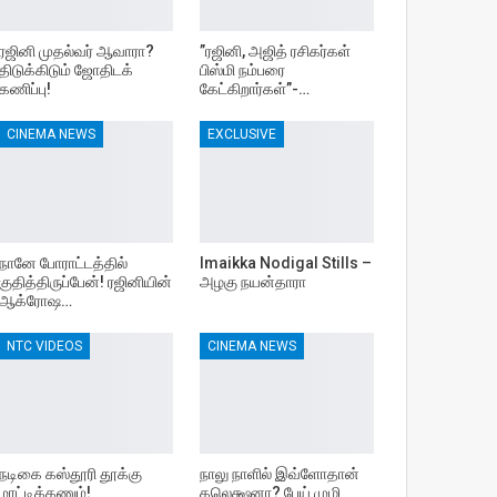
ரஜினி முதல்வர் ஆவாரா?
”ரஜினி, அஜித் ரசிகர்கள்
திடுக்கிடும் ஜோதிடக்
பிஸ்மி நம்பரை
கணிப்பு!
கேட்கிறார்கள்”-…
CINEMA NEWS
EXCLUSIVE
நானே போராட்டத்தில்
Imaikka Nodigal Stills –
குதித்திருப்பேன்! ரஜினியின்
அழகு நயன்தாரா
ஆக்ரோஷ…
NTC VIDEOS
CINEMA NEWS
நடிகை கஸ்தூரி தூக்கு
நாலு நாளில் இவ்ளோதான்
மாட்டிக்கணும்!
கலெக்ஷனா? பேய் முழி