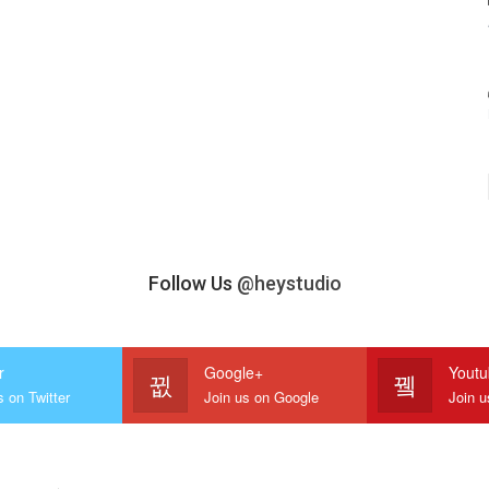
Follow Us
@heystudio
r
Google+
Yout
s on Twitter
Join us on Google
Join 