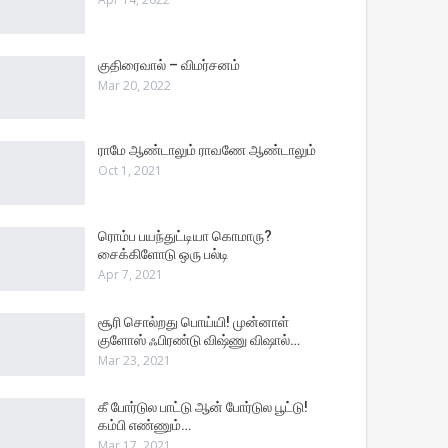
குதிரைவால் – விமர்சனம்
Mar 20, 2022
ராமே ஆண்டாலும் ராவணே ஆண்டாலும்
Oct 1, 2021
ரொம்ப பயந்துட்டியா கொமாரு?
சைக்கிளோடு ஒரு பல்டி
Apr 7, 2021
சூரி சொல்றது பொய்யி! முன்னாள்
குளோஸ் ஃபிரண்டு விஷ்ணு விஷால்…
Mar 23, 2021
கீ போர்டுல பாட்டு ஆன் போர்டுல பூட்டு!
கம்பி எண்ணும்…
Mar 17, 2021