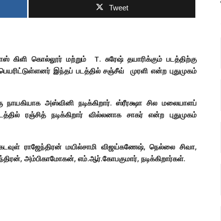
Tweet
லாஸ் கிளி கொல்லூர் மற்றும்
T. சுரேஷ் தயாரிக்கும் படத்திற்கு
ரிட்டுள்ளனர் இந்தப் படத்தில் சஞ்சீவ் முரளி என்ற புதுமுகம்
ு நாயகியாக அஸ்வினி நடிக்கிறார். ஸ்ரீரக்ஷா சில மலையாளப்
டத்தில் ரஞ்சித் நடிக்கிறார் வில்லனாக சாகர் என்ற புதுமுகம்
கடவுள் ராஜேந்திரன் மயில்சாமி விஜய்கணேஷ்
,
நெல்லை சிவா
,
்திரன்
,
அம்பிகாமோகன்
,
எம்.ஆர்.கோபகுமார்
,
நடிக்கிறார்கள்.