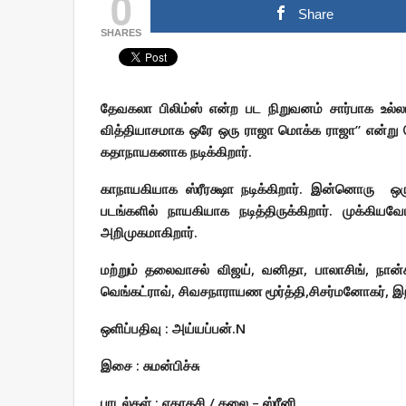
0
Share
SHARES
தேவகலா பிலிம்ஸ் என்ற பட நிறுவனம் சார்பாக உல்
வித்தியாசமாக ஒரே ஒரு ராஜா மொக்க ராஜா” என்று பெய
கதாநாயகனாக நடிக்கிறார்.
காநாயகியாக ஸ்ரீரக்ஷா நடிக்கிறார். இன்னொரு ஒர
படங்களில் நாயகியாக நடித்திருக்கிறார். முக்கியவே
அறிமுகமாகிறார்.
மற்றும் தலைவாசல் விஜய்
,
வனிதா
,
பாலாசிங்
,
நான்
வெங்கட்ராவ்
,
சிவசநாராயண மூர்த்தி
,
சிசர்மனோகர்
,
இந
ஒளிப்பதிவு : அய்யப்பன்.
N
இசை : சுமன்பிச்சு
பாடல்கள் : ஏகாதசி / கலை
–
ஸ்ரீனி