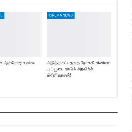
WS
CINEMA NEWS
யின் ஆக்ரோஷ சண்டை
அடுத்த கட்டத்தை நோக்கி சினிமா!
யு ட்யூபை நாடும் அரவிந்த்
ஸ்ரீனிவாசன்!