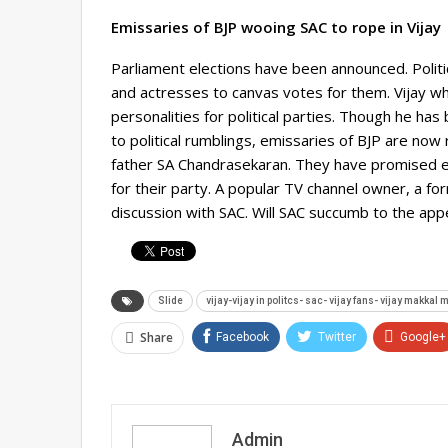
Emissaries of BJP wooing SAC to rope in Vijay
Parliament elections have been announced. Politic
and actresses to canvas votes for them. Vijay wh
personalities for political parties. Though he has
to political rumblings, emissaries of BJP are now 
father SA Chandrasekaran. They have promised ev
for their party. A popular TV channel owner, a f
discussion with SAC. Will SAC succumb to the appe
Slide
vijay-vijay in politcs- sac- vijay fans- vijay makkal
Share
Facebook
Twitter
Google+
Admin