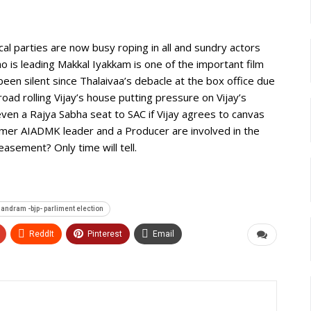
al parties are now busy roping in all and sundry actors
o is leading Makkal Iyakkam is one of the important film
 been silent since Thalaivaa’s debacle at the box office due
road rolling Vijay’s house putting pressure on Vijay’s
en a Rajya Sabha seat to SAC if Vijay agrees to canvas
ormer AIADMK leader and a Producer are involved in the
asement? Only time will tell.
 mandram -bjp- parliment election
ReddIt
Pinterest
Email