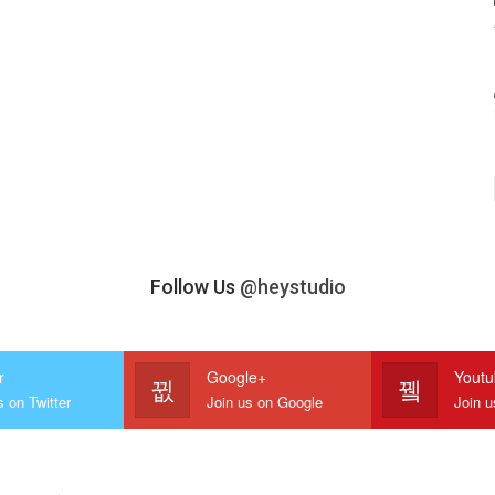
Follow Us
@heystudio
r
Google+
Yout
s on Twitter
Join us on Google
Join 