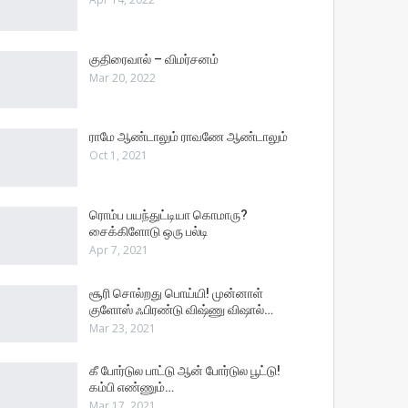
குதிரைவால் – விமர்சனம்
Mar 20, 2022
ராமே ஆண்டாலும் ராவணே ஆண்டாலும்
Oct 1, 2021
ரொம்ப பயந்துட்டியா கொமாரு?
சைக்கிளோடு ஒரு பல்டி
Apr 7, 2021
சூரி சொல்றது பொய்யி! முன்னாள்
குளோஸ் ஃபிரண்டு விஷ்ணு விஷால்…
Mar 23, 2021
கீ போர்டுல பாட்டு ஆன் போர்டுல பூட்டு!
கம்பி எண்ணும்…
Mar 17, 2021