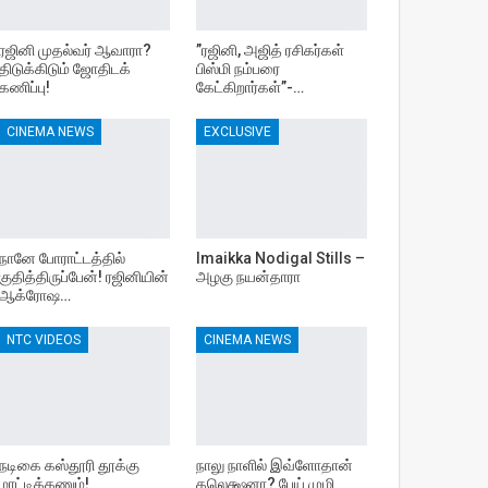
ரஜினி முதல்வர் ஆவாரா?
”ரஜினி, அஜித் ரசிகர்கள்
திடுக்கிடும் ஜோதிடக்
பிஸ்மி நம்பரை
கணிப்பு!
கேட்கிறார்கள்”-…
CINEMA NEWS
EXCLUSIVE
நானே போராட்டத்தில்
Imaikka Nodigal Stills –
குதித்திருப்பேன்! ரஜினியின்
அழகு நயன்தாரா
ஆக்ரோஷ…
NTC VIDEOS
CINEMA NEWS
நடிகை கஸ்தூரி தூக்கு
நாலு நாளில் இவ்ளோதான்
மாட்டிக்கணும்!
கலெக்ஷனா? பேய் முழி