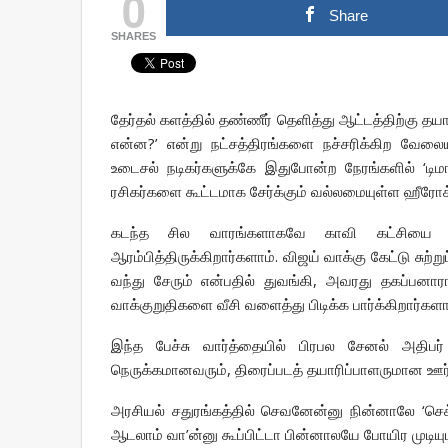
0
Share
SHARES
தேர்தல் களத்தில் தண்ணீர் தெளித்து ஆட்டத்திற்கு தய
என்ன?’ என்று நட்சத்திரங்களை நச்சரிக்கிற வேலை
உடைசல் நடிகர்களுக்கே இதுபோன்ற நேரங்களில் ‘டிம
ரசிகர்களை கூட்டமாக சேர்க்கும் வல்லமையுள்ள ஹீரோக்க
கடந்த சில வாரங்களாகவே காவி கட்சியை சேர்ந
ஆரம்பித்திருக்கிறார்களாம். விஜய் வாக்கு கேட்டு ச
வந்து சேரும் என்பதில் துவங்கி, அவரது தகப்பனா
வாக்குறுதிகளை வீசி வளைத்து பிடிக்க பார்க்கிறார்களா
இந்த பேச்சு வார்த்தையில் பிரபல சேனல் அதிபர்
நெருக்கமானவரும், திரைப்படத் தயாரிப்பாளருமான ஊர்
அரசியல் சதுரங்கத்தில் செவனேன்னு நின்னாலே ‘செக
ஆடலாம் வா’ன்னு கூப்பிட்டா பின்னாலயே போயிர முடியும