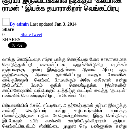
சூர்யா இருவேடங்களில் நடிக்கும் ‘கல்யாண
ராமன் ’ இயக்க தயாராகிறார் வெங்கட்பிரபு
By
admin
Last updated
Jan 3, 2014
Share
0
Share
Tweet
SHARES
வாக்கு கொடுப்பதை ஏதோ பாக்கு கொடுப்பது போல சாதாரணமாக
கொடுத்துவிட்டு சைலன்ட்டாக ஒதுங்கிவிடுகிற வழக்கம்
சூர்யாவுக்கு முன்பு இருந்ததில்லை. ஆனால் அப்படி ஒரு
சூழ்நிலைக்கு அவரை தள்ளிவிட்டது கவுதம் மேனனின்
கால்குலேஷன். வெங்கட் பிரபுவுக்கும் அதே கதிதான் என்று
இன்டஸ்ட்ரி வேதம் ஓதிக் கொண்டிருக்க, இவர்களின்
காம்பினேஷனில் வரப்போகும் படத்திற்கு டைட்டில் வைத்து ‘தடபுடல்’
பண்ணிக் கொண்டிருக்கிறாராம் வெங்கட் பிரபு.
பிரியாணியின் ரிசல்ட் எப்படியோ, அதற்கேற்பதான் சூர்யா இவருக்கு
கால்ஷீட் கொடுப்பார் என்று கூறியவர்களின் வாய்க்கு
பிளாஸ்த்திரிதான் பதில். வேறொன்றுமில்லை, இந்த செய்திக்கு
இப்போதும் உயிர் தண்ணி ஊற்றியிருக்கிறாராம் சூர்யா.
வெங்கட்பிரபுவிடம் ஸ்கிரிப்டை முழுசா ரெடி பண்ணுங்க என்று