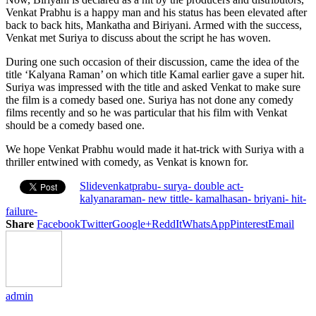
Venkat Prabhu is a happy man and his status has been elevated after
back to back hits, Mankatha and Biriyani. Armed with the success,
Venkat met Suriya to discuss about the script he has woven.
During one such occasion of their discussion, came the idea of the
title ‘Kalyana Raman’ on which title Kamal earlier gave a super hit.
Suriya was impressed with the title and asked Venkat to make sure
the film is a comedy based one. Suriya has not done any comedy
films recently and so he was particular that his film with Venkat
should be a comedy based one.
We hope Venkat Prabhu would made it hat-trick with Suriya with a
thriller entwined with comedy, as Venkat is known for.
Slide
venkatprabu- surya- double act-
kalyanaraman- new tittle- kamalhasan- briyani- hit-
failure-
Share
Facebook
Twitter
Google+
ReddIt
WhatsApp
Pinterest
Email
admin