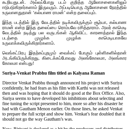
கூறியதுடன். அவ்வப்போது படம் குறித்த ஆலோசனைகளிலும்
ஈடுபடுகிறார்களாம் இருவரும். அப்படியொரு ஆலோசனை நேரத்தில்
உருவானதுதான் ‘கல்யாண ராமன்’ என்ற தலைப்பும்.
இந்த படத்தில் இரு வேடத்தில் நடிக்கவிருக்கும் சூர்யா, கல்யாண
ராமன் என்ற இந்த தலைப்பை ரொம்பவே ரசித்தாராம். அவர் காமெடி
வேடத்தில் நடித்து பல வருடங்கள் ஆகிவிட்ட காரணத்தால் இந்த
படத்தை முழுக்க முழுக்க காமெடியாகவே
உருவாக்கவிருக்கிறார்களாம்.
வெங்கட்பிரபு இதற்கப்புறமும் வைக்கப் போகும் புள்ளிகளில்தான்
அடங்கியிருக்கிறது, கிடைக்கப்போவது அலங்கோலமா, அலங்கார
கோலமா என்பது!
Suriya-Venkat Prabhu film titled as Kalyana Raman
Director Venkat Prabhu though announced his project with Suriya
confidently, he had fears as his film with Karthi was not released
then and was hoping that it should do good at the Box Office. Also,
Suriya seems to have developed his inhibitions about selecting and
fine tuning the script presented to him, more so after his disaster he
had with Gautham Menon earlier. On those lines, he asked Venkat
to prepare the full script and show him. Venkat’s fear doubled that it
should not go the way Gautham’s was.
Now, Biriyani is declared as a hit by the producers and distributors,