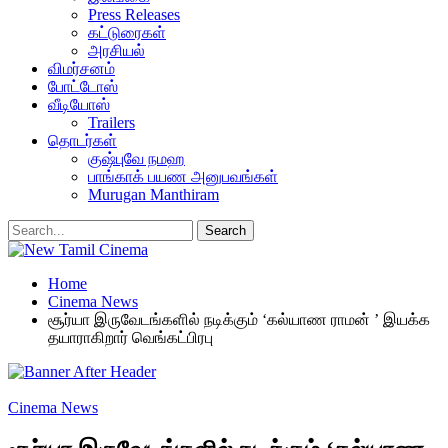
Press Releases
கட்டுரைகள்
அரசியல்
விமர்சனம்
போட்டோஸ்
வீடியோஸ்
Trailers
தொடர்கள்
குஷ்புவே நமஹ
பாங்காக் பயண அனுபவங்கள்
Murugan Manthiram
Home
Cinema News
சூர்யா இருவேடங்களில் நடிக்கும் ‘கல்யாண ராமன் ’ இயக்க
தயாராகிறார் வெங்கட்பிரபு
Cinema News