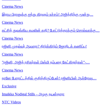
Cinema News
இராம பிரானுக்கு ஐந்து கிரஹம் உச்சம்! அஜித்திற்கு மூன்று…
Cinema News
கட்சித் துவங்கிய கமலின் கதி? போட்டுத்தாக்கும் சொல்வாக்கு…
Cinema News
ரஜினி முதல்வர் ஆவாரா? திடுக்கிடும் ஜோதிடக் கணிப்பு!
Cinema News
”ரஜினி, அஜித் ரசிகர்கள் பிஸ்மி நம்பரை கேட்கிறார்கள்”-…
Cinema News
நானே போராட்டத்தில் குதித்திருப்பேன்! ரஜினியின் ஆக்ரோஷ…
Exclusive
Imaikka Nodigal Stills – அழகு நயன்தாரா
NTC Videos