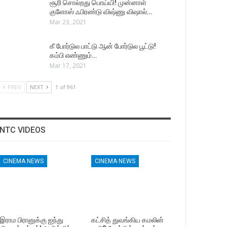
சூரி சொல்றது பொய்யி! முன்னாள்
குளோஸ் ஃபிரண்டு விஷ்ணு விஷால்…
Mar 23, 2021
கீ போர்டுல பாட்டு ஆன் போர்டுல பூட்டு!
கம்பி எண்ணும்…
Mar 17, 2021
PREV
NEXT
1 of 961
NTC VIDEOS
CINEMA NEWS
CINEMA NEWS
இராம பிரானுக்கு ஐந்து
கட்சித் துவங்கிய கமலின்