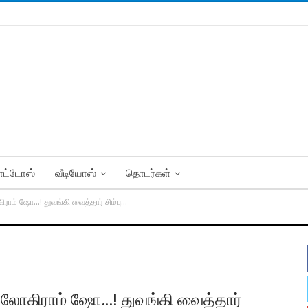
ட்டோஸ்
வீடியோஸ்
தொடர்கள்
ராம் ஷோ…! துவங்கி வைத்தார் சிம்பு…
ோலோகிராம் ஷோ…! துவங்கி வைத்தார்