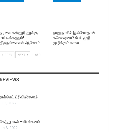
நடிகை கஸ்தூரி தூக்கு
நாலு நாளில் இவ்ளோதான்
மாட்டிக்கணும்!
கலெக்ஷனா? பேய் முழி
திருநங்கைகள் ஆவேசம்!
முழிக்கும் காலா…
PREV
NEXT
1 of 9
REVIEWS
ராக்கெட் ட்ரீ விமர்சனம்
Jul 3, 2022
சேத்துமான் –விமர்சனம்
Jun 8, 2022