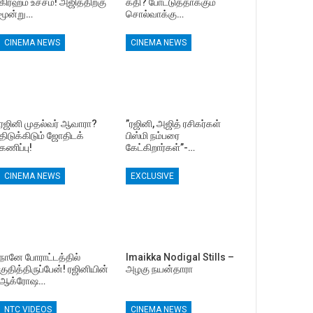
கிரஹம் உச்சம்! அஜித்திற்கு
கதி? போட்டுத்தாக்கும்
மூன்று…
சொல்வாக்கு…
CINEMA NEWS
CINEMA NEWS
ரஜினி முதல்வர் ஆவாரா?
”ரஜினி, அஜித் ரசிகர்கள்
திடுக்கிடும் ஜோதிடக்
பிஸ்மி நம்பரை
கணிப்பு!
கேட்கிறார்கள்”-…
CINEMA NEWS
EXCLUSIVE
நானே போராட்டத்தில்
Imaikka Nodigal Stills –
குதித்திருப்பேன்! ரஜினியின்
அழகு நயன்தாரா
ஆக்ரோஷ…
NTC VIDEOS
CINEMA NEWS