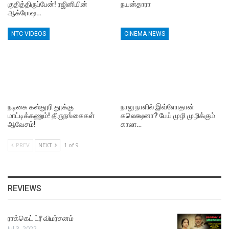
குதித்திருப்பேன்! ரஜினியின்
நயன்தாரா
ஆக்ரோஷ…
NTC VIDEOS
CINEMA NEWS
நடிகை கஸ்தூரி தூக்கு
நாலு நாளில் இவ்ளோதான்
மாட்டிக்கணும்! திருநங்கைகள்
கலெக்ஷனா? பேய் முழி முழிக்கும்
ஆவேசம்!
காலா…
PREV
NEXT
1 of 9
REVIEWS
ராக்கெட் ட்ரீ விமர்சனம்
Jul 3, 2022