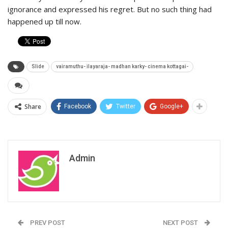
ignorance and expressed his regret. But no such thing had
happened up till now.
Slide
vairamuthu- ilayaraja- madhan karky- cinema kottagai-
Share
Facebook
Twitter
Google+
Admin
PREV POST
NEXT POST