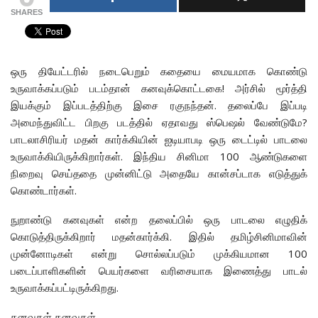
SHARES
ஒரு தியேட்டரில் நடைபெறும் கதையை மையமாக கொண்டு
உருவாக்கப்படும் படம்தான் கனவுக்கொட்டகை! அர்சில் மூர்த்தி
இயக்கும் இப்படத்திற்கு இசை ரகுநந்தன். தலைப்பே இப்படி
அமைந்துவிட்ட பிறகு படத்தில் ஏதாவது ஸ்பெஷல் வேண்டுமே?
பாடலாசிரியர் மதன் கார்க்கியின் ஐடியாபடி ஒரு டைட்டில் பாடலை
உருவாக்கியிருக்கிறார்கள். இந்திய சினிமா 100 ஆண்டுகளை
நிறைவு செய்ததை முன்னிட்டு அதையே கான்சப்டாக எடுத்துக்
கொண்டார்கள்.
நுறாண்டு கனவுகள் என்ற தலைப்பில் ஒரு பாடலை எழுதிக்
கொடுத்திருக்கிறார் மதன்கார்க்கி. இதில் தமிழ்சினிமாவின்
முன்னோடிகள் என்று சொல்லப்படும் முக்கியமான 100
படைப்பாளிகளின் பெயர்களை வரிசையாக இணைத்து பாடல்
உருவாக்கப்பட்டிருக்கிறது.
கனவுகள் கனவுகள்…