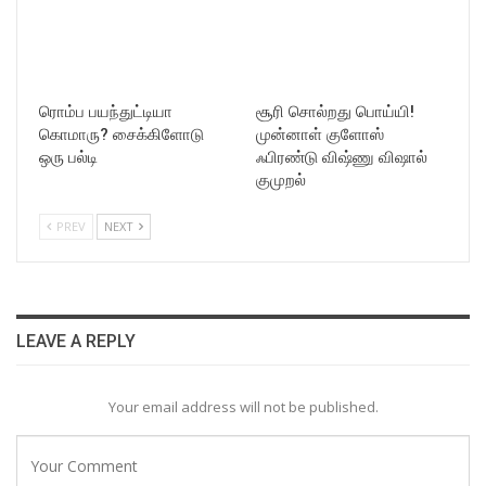
ரொம்ப பயந்துட்டியா
சூரி சொல்றது பொய்யி!
கொமாரு? சைக்கிளோடு
முன்னாள் குளோஸ்
ஒரு பல்டி
ஃபிரண்டு விஷ்ணு விஷால்
குமுறல்
PREV
NEXT
LEAVE A REPLY
Your email address will not be published.