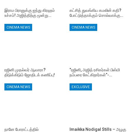
இராம பிரானுக்கு ஐந்து கிரஹம்
கட்சித் துவங்கிய கமலின் கதி?
உச்சம்! அஜித்திற்கு மூன்று…
போட்டுத்தாக்கும் சொல்வாக்கு…
CINEMA NEWS
CINEMA NEWS
ரஜினி முதல்வர் ஆவாரா?
”ரஜினி, அஜித் ரசிகர்கள் பிஸ்மி
திடுக்கிடும் ஜோதிடக் கணிப்பு!
நம்பரை கேட்கிறார்கள்”-…
CINEMA NEWS
EXCLUSIVE
நானே போராட்டத்தில்
Imaikka Nodigal Stills – அழகு