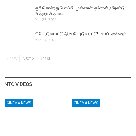
சூரி சொல்றது பொய்யி! முன்னாள் குளோஸ் ஃபிரண்டு
விஷ்ணு விஷால்…
Mar 23, 2021
கீ போர்டுல பாட்டு ஆன் போர்டுல பூட்டு! கம்பி எண்ணும்…
Mar 17, 2021
PREV
NEXT
1 of 961
NTC VIDEOS
CINEMA NEWS
CINEMA NEWS