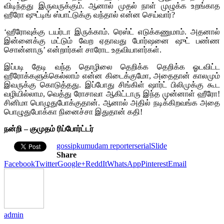
விடிந்தது இருவருக்கும். ஆனால் முதல் நாள் முழுக்க உறங்காத
ஹீரோ ஷுட்டிங் ஸ்பாட்டுக்கு வந்தால் என்ன செய்வார்?
‘ஹீரோவுக்கு டயர்டா இருக்காம். ரெஸ்ட் எடுக்கணுமாம். அதனால்
இன்னைக்கு மட்டும் வேற ஏதாவது போர்ஷனை ஷுட் பண்ண
சொன்னாரு’ என்றார்கள் சாரோட உதவியாளர்கள்.
இப்படி தேடி வந்த தொழிலை தெறிக்க தெறிக்க ஓடவிட்ட
ஹீரோக்களுக்கெல்லாம் என்ன கிடைக்குமோ, அதைதான் காலமும்
இவருக்கு கொடுத்தது. இப்போது சிங்கிள் ஷார்ட் பிலிமுக்கு கூட
வழியில்லாம, வெத்து ரோசாவா ஆகிட்டாரு இந்த முன்னாள் ஹீரோ!
சினிமா பொழுதுபோக்குதான். ஆனால் அதில் நடிக்கிறவங்க அதை
பொழுதுபோக்கா நினைச்சா இதுதான் கதி!
நன்றி – குமுதம் ரிப்போர்ட்டர்
gossip
kumudam reporter
serial
Slide
Share
Facebook
Twitter
Google+
ReddIt
WhatsApp
Pinterest
Email
admin