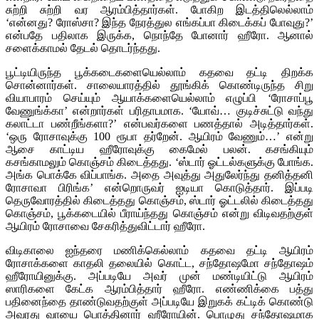
சுற்றி சுற்றி வர ஆரம்பித்தார்கள். போகிற இடத்திலெல்லாம்
‘என்னது? ரோஸ்சா? இந்த நேரத்துல எங்கப்பா கிடைக்கப் போவுது?’
என்பதே பதிலாக இருக்க, நொந்தே போனார் ஹீரோ. ஆனால்
சளைக்காமல் தேடல் தொடர்ந்தது.
பூட்டியிருந்த பூக்கடைகளையெல்லாம் கதவை தட்டி திறக்க
சொன்னார்கள். சாலையாரத்தில் தூங்கிக் கொண்டிருந்த சிறு
வியாபாரம் செய்யும் ஆயாக்களையெல்லாம் எழுப்பி ‘ரோசாப்பூ
வேணுங்க்கா’ என்றார்கள் பரிதாபமாக. ‘யோவ்… குடிச்சுட்டு வந்து
கலாட்டா பண்றீங்களா?’ என்பவர்களை பணத்தால் அடித்தார்கள்.
‘ஒரு ரோசாவுக்கு 100 ரூபா தர்றேன். ஆயிரம் வேணும்…’ என்று
ஆசை காட்டிய ஹீரோவுக்கு கைமேல் பலன். கசங்கியும்
கசங்காமலும் கொஞ்சம் கிடைத்தது. ‘ஸ்டார் ஓட்டல்களுக்கு போங்க.
அங்க பொக்கே விப்பாங்க. அதை அவுத்து அதுலேர்ந்து தனித்தனி
ரோசாவா பிரிங்க’ என்றொருவர் ஐடியா கொடுத்தார். இப்படி
தெருவோரத்தில் கிடைத்தது கொஞ்சம், ஸ்டார் ஓட்டலில் கிடைத்தது
கொஞ்சம், பூக்கடையில் பீராய்ந்தது கொஞ்சம் என்று விடிவதற்குள்
ஆயிரம் ரோசாவை சேகரித்துவிட்டார் ஹீரோ.
விடிகாலை ஐந்தரை மணிக்கெல்லாம் கதவை தட்டி ஆயிரம்
ரோசாக்களை காதலி தலையில் கொட்ட, சந்தோஷமோ சந்தோஷம்
ஹீரோயினுக்கு. அப்படியே அவர் முன் மண்டியிட்டு ஆயிரம்
ஸாரிகளை கேட்க ஆரம்பித்தார் ஹீரோ. எண்ணிக்கை பத்து
பதினைந்தை தாண்டுவதற்குள் அப்படியே இறுகக் கட்டிக் கொண்டு
அவரது வாயை பொத்தினார் ஹீரோயின். பொழுது சந்தோஷமாக