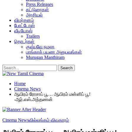
Press Releases
கட்டுரைகள்
அரசியல்
விமர்சனம்
போட்டோஸ்
வீடியோஸ்
Trailers
தொடர்கள்
குஷ்புவே நமஹ
பாங்காக் பயண அனுபவங்கள்
Murugan Manthiram
Home
Cinema News
ஆயிரம் ரோசாப் பூ… ஆயிரம் மன்னிப் பூ!
-ஆர்.எஸ்.அந்தணன்
Cinema News
வில்லங்கம் விவகாரம்