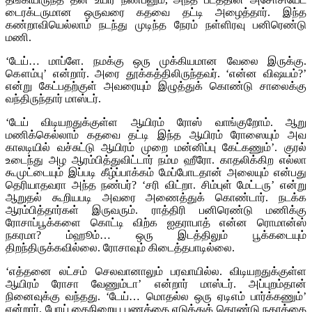
டைரக்டருமான ஒருவரை கதவை தட்டி அழைத்தார். இந்த
கண்றாவியெல்லாம் நடந்து முடிந்த நேரம் நள்ளிரவு பனிரெண்டு
மணி.
‘டேய்… மாப்ளே. நமக்கு ஒரு முக்கியமான வேலை இருக்கு.
கௌம்பு’ என்றார். அரை தூக்கத்திலிருந்தவர். ‘என்ன விஷயம்?’
என்று கேட்பதற்குள் அவரையும் இழுத்துக் கொண்டு சாலைக்கு
வந்திருந்தார் மாஸ்டர்.
‘டேய் விடியறதுக்குள்ள ஆயிரம் ரோஸ் வாங்குறோம். ஆறு
மணிக்கெல்லாம் கதவை தட்டி இந்த ஆயிரம் ரோஸையும் அவ
காலடியில் வச்சுட்டு ஆயிரம் முறை மன்னிப்பு கேட்கணும்’. குரல்
உடைந்து அழ ஆரம்பித்துவிட்டார் நம்ம ஹீரோ. காதலிக்கிற எல்லா
கூமுட்டையும் இப்படி கீழ்ப்பாக்கம் மேப்போடதான் அலையும் என்பது
தெரியாதவரா அந்த நண்பர்? ‘சரி விட்றா. சிம்புள் மேட்டரு’ என்று
ஆறுதல் கூறியபடி அவரை அணைத்துக் கொண்டார். நடக்க
ஆரம்பித்தார்கள் இருவரும். ராத்திரி பனிரெண்டு மணிக்கு
ரோசாப்பூக்களை கொட்டி விற்க ஐதராபாத் என்ன ரொமான்ஸ்
நகரமா? ம்ஹூம்… ஒரு இடத்திலும் பூக்கடையும்
திறந்திருக்கவில்லை. ரோசாவும் கிடைத்தபாடில்லை.
‘எத்தனை லட்சம் செலவானாலும் பரவாயில்ல. விடியறதுக்குள்ள
ஆயிரம் ரோசா வேணும்டா’ என்றார் மாஸ்டர். அப்புறம்தான்
நினைவுக்கு வந்தது. ‘டேய்… மொதல்ல ஒரு ஏடிஎம் பார்க்கணும்’
என்றார். போய் கைநிறைய பணத்தை எடுத்துக் கொண்டு நகரத்தை