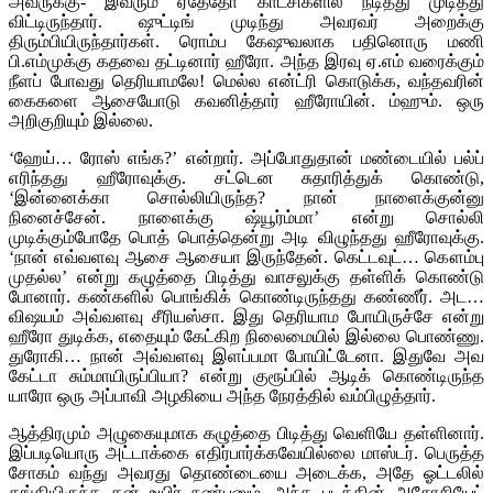
அவருக்கு- இவரும் ஏதேதோ காட்சிகளில் நடித்து முடித்து
விட்டிருந்தார். ஷுட்டிங் முடிந்து அவரவர் அறைக்கு
திரும்பியிருந்தார்கள். ரொம்ப கேஷுவலாக பதினொரு மணி
பி.எம்முக்கு கதவை தட்டினார் ஹீரோ. அந்த இரவு ஏ.எம் வரைக்கும்
நீளப் போவது தெரியாமலே! மெல்ல என்ட்ரி கொடுக்க, வந்தவரின்
கைகளை ஆசையோடு கவனித்தார் ஹீரோயின். ம்ஹும். ஒரு
அறிகுறியும் இல்லை.
‘ஹேய்… ரோஸ் எங்க?’ என்றார். அப்போதுதான் மண்டையில் பல்ப்
எரிந்தது ஹீரோவுக்கு. சட்டென சுதாரித்துக் கொண்டு,
‘இன்னைக்கா சொல்லியிருந்த? நான் நாளைக்குன்னு
நினைச்சேன். நாளைக்கு ஷ்யூர்ம்மா’ என்று சொல்லி
முடிக்கும்போதே பொத் பொத்தென்று அடி விழுந்தது ஹீரோவுக்கு.
‘நான் எவ்வளவு ஆசை ஆசையா இருந்தேன். கெட்டவுட்… கௌம்பு
முதல்ல’ என்று கழுத்தை பிடித்து வாசலுக்கு தள்ளிக் கொண்டு
போனார். கண்களில் பொங்கிக் கொண்டிருந்தது கண்ணீர். அட…
விஷயம் அவ்வளவு சீரியஸ்சா. இது தெரியாம போயிருச்சே என்று
ஹீரோ துடிக்க, எதையும் கேட்கிற நிலைமையில் இல்லை பொண்ணு.
துரோகி… நான் அவ்வளவு இளப்பமா போயிட்டேனா. இதுவே அவ
கேட்டா சும்மாயிருப்பியா? என்று குரூப்பில் ஆடிக் கொண்டிருந்த
யாரோ ஒரு அப்பாவி அழகியை அந்த நேரத்தில் வம்பிழுத்தார்.
ஆத்திரமும் அழுகையுமாக கழுத்தை பிடித்து வெளியே தள்ளினார்.
இப்படியொரு அட்டாக்கை எதிர்பார்க்கவேயில்லை மாஸ்டர். பெருத்த
சோகம் வந்து அவரது தொண்டையை அடைக்க, அதே ஓட்டலில்
தங்கியிருந்த தன் உயிர் நண்பனும், அந்த படத்தின் அசோசியேட்