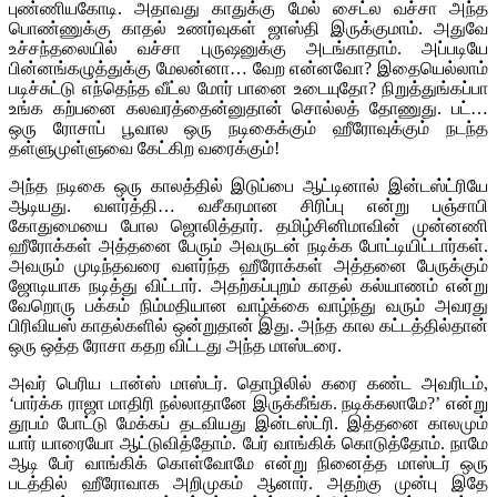
புண்ணியகோடி. அதாவது காதுக்கு மேல் சைட்ல வச்சா அந்த
பொண்ணுக்கு காதல் உணர்வுகள் ஜாஸ்தி இருக்குமாம். அதுவே
உச்சந்தலையில் வச்சா புருஷனுக்கு அடங்காதாம். அப்படியே
பின்னங்கழுத்துக்கு மேலன்னா… வேற என்னவோ? இதையெல்லாம்
படிச்சுட்டு எந்தெந்த வீட்ல மோர் பானை உடையுதோ? நிறுத்துங்கப்பா
உங்க கற்பனை கலவரத்தைன்னுதான் சொல்லத் தோணுது. பட்…
ஒரு ரோசாப் பூவால ஒரு நடிகைக்கும் ஹீரோவுக்கும் நடந்த
தள்ளுமுள்ளுவை கேட்கிற வரைக்கும்!
அந்த நடிகை ஒரு காலத்தில் இடுப்பை ஆட்டினால் இன்டஸ்ட்ரியே
ஆடியது. வளர்த்தி… வசீகரமான சிரிப்பு என்று பஞ்சாபி
கோதுமையை போல ஜொலித்தார். தமிழ்சினிமாவின் முன்னணி
ஹீரோக்கள் அத்தனை பேரும் அவருடன் நடிக்க போட்டியிட்டார்கள்.
அவரும் முடிந்தவரை வளர்ந்த ஹீரோக்கள் அத்தனை பேருக்கும்
ஜோடியாக நடித்து விட்டார். அதற்கப்புறம் காதல் கல்யாணம் என்று
வேறொரு பக்கம் நிம்மதியான வாழ்க்கை வாழ்ந்து வரும் அவரது
பிரிவியஸ் காதல்களில் ஒன்றுதான் இது. அந்த கால கட்டத்தில்தான்
ஒரு ஒத்த ரோசா கதற விட்டது அந்த மாஸ்டரை.
அவர் பெரிய டான்ஸ் மாஸ்டர். தொழிலில் கரை கண்ட அவரிடம்,
‘பார்க்க ராஜா மாதிரி நல்லாதானே இருக்கீங்க. நடிக்கலாமே?’ என்று
தூபம் போட்டு மேக்கப் தடவியது இன்டஸ்ட்ரி. இத்தனை காலமும்
யார் யாரையோ ஆட்டுவித்தோம். பேர் வாங்கிக் கொடுத்தோம். நாமே
ஆடி பேர் வாங்கிக் கொள்வோமே என்று நினைத்த மாஸ்டர் ஒரு
படத்தில் ஹீரோவாக அறிமுகம் ஆனார். அதற்கு முன்பு இதே