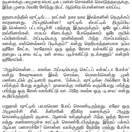
நடிகைக்கு பலமுறை ஸ்பாட்டில் டான்ஸ் சொல்லிக் கொடுத்தவருக்கு,
இந்த முறை அவரே சேர்ந்து டூயட் ஆடுகிற பொன்னான வாய்ப்பு.
ஐதராபாத்தில் ஷுட்டிங்…. நாட்கள் நகர நகர இவர்களின் நெருக்கம்
காதலானது. அப்புறமென்ன? ஷுட்டிங் ஸ்பாட்டில் திரும்பிய
இடமெல்லாம் பட்டாம்பூச்சி பறந்தது இருவருக்கும். ஒரே ஓட்டலில்
தங்கினார்கள். சமயம் கிடைக்கும் போதெல்லாம் ஒரே ரூமில்
பம்மினார்கள். அப்படியொரு நாளில்தான் அந்த அசம்பாவிதம்.
உனக்கு என்னெல்லாம் பிடிக்கும்?’ என்று தெரியாத்தனமாக நம்ம
ஹீரோ கேட்க, ‘காதோரம் ஒரு ஒத்த ரோசா வச்சுகிட்டு தழைய
தழைய புடவை கட்டி உன் கைய புடிச்சுகிட்டு நடக்கணும்’ என்றார்
ஹீரோயின்.
‘அதுக்கென்ன… ஸாங்ல அப்படியொரு கெட்டப் வச்சுட்டா போச்சு’
என்று கேஷுவலாக இவர் சொல்ல, மொளக்கென்று முன்
மண்டையில் குட்டினார் நடிகை. ‘ம்க்கூம். ஷுட்டிங்ல அவ்ளோ பேர்
பார்க்கும் போது எதுக்கு?. நாளைக்கு ஈவினிங் வரும்போது பார்த்து
பார்த்து ஒரு ரோஸ் வாங்கிட்டு வா. அதே கலர்ல ஒரு புடவை’ என்று
கூறியிருந்தார்.
மறுநாள் ஷுட்டிங் பரபரவென போய் கொண்டிருந்தது. ஏதோ ஒரு
அழுகாச்சி சீன். க்ளிசரின் தீர்கிற வரைக்கும் அழுது
கொண்டிருந்தார் நடிகை. ஆனால் உள்ளுக்குள் அந்த ஒத்த ரோசா
வந்து கண்ணாமூச்சு காட்டிக் கொண்டேயிருந்தது. இந்தப் பக்கம்
ஆம்பள மனசாச்சே? சொன்ன வாக்குறுதி நேத்தே மறந்து போச்சு