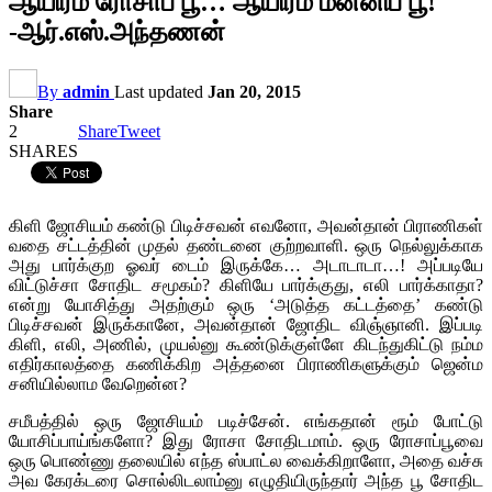
ஆயிரம் ரோசாப் பூ… ஆயிரம் மன்னிப் பூ!
-ஆர்.எஸ்.அந்தணன்
By
admin
Last updated
Jan 20, 2015
Share
2
Share
Tweet
SHARES
கிளி ஜோசியம் கண்டு பிடிச்சவன் எவனோ, அவன்தான் பிராணிகள்
வதை சட்டத்தின் முதல் தண்டனை குற்றவாளி. ஒரு நெல்லுக்காக
அது பார்க்குற ஓவர் டைம் இருக்கே… அடாடாடா…! அப்படியே
விட்டுச்சா சோதிட சமூகம்? கிளியே பார்க்குது, எலி பார்க்காதா?
என்று யோசித்து அதற்கும் ஒரு ‘அடுத்த கட்டத்தை’ கண்டு
பிடிச்சவன் இருக்கானே, அவன்தான் ஜோதிட விஞ்ஞானி. இப்படி
கிளி, எலி, அணில், முயல்னு கூண்டுக்குள்ளே கிடந்துகிட்டு நம்ம
எதிர்காலத்தை கணிக்கிற அத்தனை பிராணிகளுக்கும் ஜென்ம
சனியில்லாம வேறென்ன?
சமீபத்தில் ஒரு ஜோசியம் படிச்சேன். எங்கதான் ரூம் போட்டு
யோசிப்பாய்ங்களோ? இது ரோசா சோதிடமாம். ஒரு ரோசாப்பூவை
ஒரு பொண்ணு தலையில் எந்த ஸ்பாட்ல வைக்கிறாளோ, அதை வச்சு
அவ கேரக்டரை சொல்லிடலாம்னு எழுதியிருந்தார் அந்த பூ சோதிட