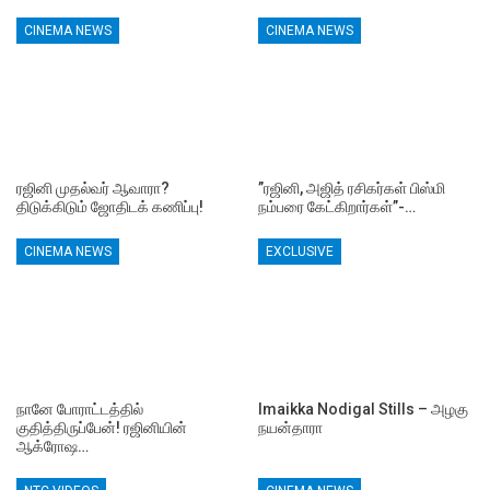
CINEMA NEWS
CINEMA NEWS
ரஜினி முதல்வர் ஆவாரா?
”ரஜினி, அஜித் ரசிகர்கள் பிஸ்மி
திடுக்கிடும் ஜோதிடக் கணிப்பு!
நம்பரை கேட்கிறார்கள்”-…
CINEMA NEWS
EXCLUSIVE
நானே போராட்டத்தில்
Imaikka Nodigal Stills – அழகு
குதித்திருப்பேன்! ரஜினியின்
நயன்தாரா
ஆக்ரோஷ…