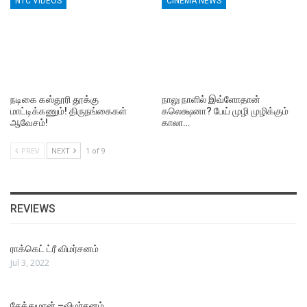
NTC VIDEOS
CINEMA NEWS
நடிகை கஸ்தூரி தூக்கு
நாலு நாளில் இவ்ளோதான்
மாட்டிக்கணும்! திருநங்கைகள்
கலெக்ஷனா? பேய் முழி முழிக்கும்
ஆவேசம்!
காலா…
PREV
NEXT
1 of 9
REVIEWS
ராக்கெட் ட்ரீ விமர்சனம்
Jul 3, 2022
சேத்துமான் –விமர்சனம்