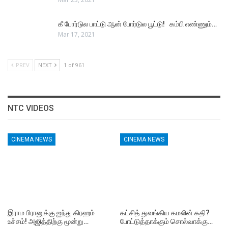
கீ போர்டுல பாட்டு ஆன் போர்டுல பூட்டு! கம்பி எண்ணும்…
Mar 17, 2021
PREV
NEXT
1 of 961
NTC VIDEOS
CINEMA NEWS
CINEMA NEWS
இராம பிரானுக்கு ஐந்து கிரஹம்
கட்சித் துவங்கிய கமலின் கதி?
உச்சம்! அஜித்திற்கு மூன்று…
போட்டுத்தாக்கும் சொல்வாக்கு…