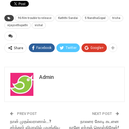
96 film trouble to release
Kaththi Sandai
S NandhaGopal
trisha
vijaysethupathi
vishal
Share
Facebook
Twitter
Google+
Admin
PREV POST
NEXT POST
நான் முதல்வரானால்…?
நாலரை கோடி கடனை
சர்க்கார் விழாவில் முழங்கிய
நானே ஏற்றுக் கொள்கிறேன்!