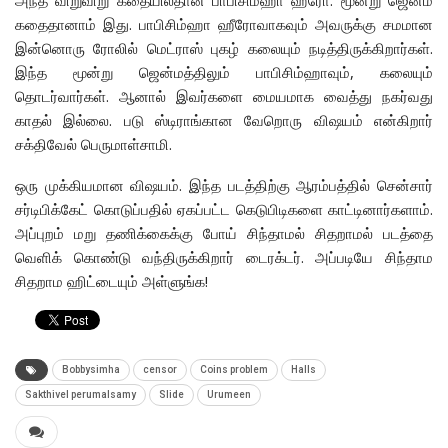
கதைதானாம் இது. பாபிசிம்ஹா ஹீரோவாகவும் அவருக்கு சமமான
இன்னொரு ரோலில் மெட்ராஸ் புகழ் கலையும் நடித்திருக்கிறார்கள்.
இந்த மூன்று ஜென்மத்திலும் பாபிசிம்ஹாவும், கலையும்
தொடர்வார்கள். ஆனால் இவர்களை மையமாக வைத்து நகர்வது
காதல் இல்லை. படு ஸ்டிராங்கான வேறொரு விஷயம் என்கிறார்
சக்திவேல் பெருமாள்சாமி.
ஒரு முக்கியமான விஷயம். இந்த படத்திற்கு ஆரம்பத்தில் சென்சார்
சர்டிபிக்கேட் கொடுப்பதில் ஏகப்பட்ட கெடுபிடிகளை காட்டினார்களாம்.
அப்புறம் மறு தணிக்கைக்கு போய் சிந்தாமல் சிதறாமல் படத்தை
வெளிக் கொண்டு வந்திருக்கிறார் டைரக்டர். அப்படியே சிந்தாம
சிதறாம ஹிட்டையும் அள்ளுங்க!
Bobbysimha
censor
Coins problem
Halls
Sakthivel perumalsamy
Slide
Urumeen