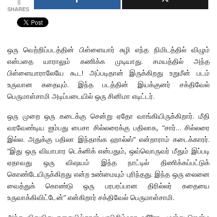
SHARES
ஒரு வெற்றிப்படத்தின் பிள்ளையார் சுழி எந்த நிமிடத்தில் விழும்
என்பதை யாராலும் கணிக்க முடியாது. சமயத்தில் அந்த
பிள்ளையாராலேயே கூட! அப்படிதான் இருக்கிறது உறுமீன் படம்
உருவான கதையும். இந்த படத்தின் இயக்குனர் சக்திவேல்
பெருமாள்சாமி அடிப்படையில் ஒரு சினிமா எடிட்டர்.
ஒரு முறை ஒரு கடைக்கு சென்று ஏதோ வாங்கியிருக்கிறார். மீதி
வரவேண்டிய ஐம்பது பைசா சில்லரைக்கு பதிலாக, “சார்… சில்லரை
இல்ல. அதுக்கு பதிலா இந்தாங்க ஹால்ஸ்” என்றாராம் கடைக்காரர்.
“இது ஒரு வியாபார டெக்னிக் என்பதும், ஒவ்வொருவர் மீதும் இப்படி
ஏதாவது ஒரு விஷயம் இந்த நாட்டில் திணிக்கப்பட்டுக்
கொண்டேயிருக்கிறது என்ற உண்மையும் புரிந்தது. இந்த ஒரு லைனை
வைத்துக் கொண்டு ஒரு பரபரப்பான திரில்லர் கதையை
உருவாக்கிவிட்டேன்” என்கிறார் சக்திவேல் பெருமாள்சாமி.
அந்த விறுவிறு கதையில்தான் பாபிசிம்ஹா ஹீரோ. மூன்று ஜென்ம