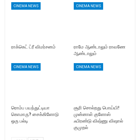
CINEMA NEWS
CINEMA NEWS
ராக்கெட் ட்ரீ விமர்சனம்
ராமே ஆண்டாலும் ராவணே
ஆண்டாலும்
CINEMA NEWS
CINEMA NEWS
ரொம்ப பயந்துட்டியா
சூரி சொல்றது பொய்யி!
கொமாரு? சைக்கிளோடு
முன்னாள் குளோஸ்
ஒரு பல்டி
ஃபிரண்டு விஷ்ணு விஷால்
குமுறல்