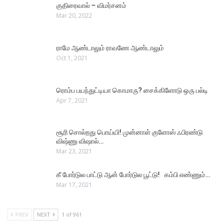
குதிரைவால் – விமர்சனம்
Mar 20, 2022
ராமே ஆண்டாலும் ராவணே ஆண்டாலும்
Oct 1, 2021
ரொம்ப பயந்துட்டியா கொமாரு? சைக்கிளோடு ஒரு பல்டி
Apr 7, 2021
சூரி சொல்றது பொய்யி! முன்னாள் குளோஸ் ஃபிரண்டு
விஷ்ணு விஷால்…
Mar 23, 2021
கீ போர்டுல பாட்டு ஆன் போர்டுல பூட்டு! கம்பி எண்ணும்…
Mar 17, 2021
PREV
NEXT
1 of 961