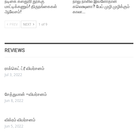
நடிகை கஸ்தூரி தூக்கு
நாலு நாளில் இவ்ளோதான்
மாட்டிக்கணும்! திருநங்கைகள்
கலெக்ஷனா? பேய் முழி முழிக்கும்
ஆவேசம்!
காலா…
PREV
NEXT
1 of 9
REVIEWS
ராக்கெட் ட்ரீ விமர்சனம்
Jul 3, 2022
சேத்துமான் –விமர்சனம்
Jun 8, 2022
விக்ரம் விமர்சனம்
Jun 5, 2022