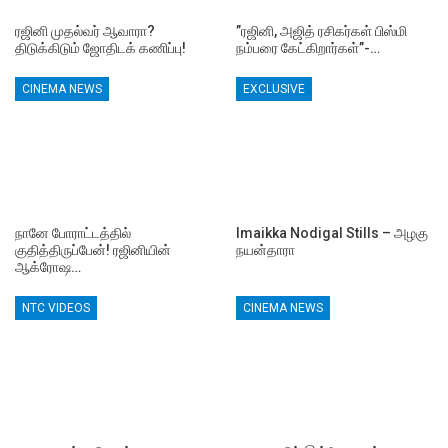
ரஜினி முதல்வர் ஆவாரா?
”ரஜினி, அஜித் ரசிகர்கள் பிஸ்மி
திடுக்கிடும் ஜோதிடக் கணிப்பு!
நம்பரை கேட்கிறார்கள்”-…
CINEMA NEWS
EXCLUSIVE
நானே போராட்டத்தில்
Imaikka Nodigal Stills – அழகு
குதித்திருப்பேன்! ரஜினியின்
நயன்தாரா
ஆக்ரோஷ…
NTC VIDEOS
CINEMA NEWS