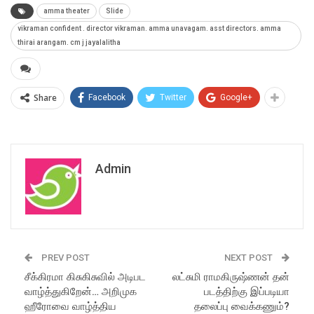
amma theater
Slide
vikraman confident . director vikraman. amma unavagam. asst directors. amma
thirai arangam. cm j jayalalitha
Share
Facebook
Twitter
Google+
Admin
PREV POST
NEXT POST
சீக்கிரமா கிசுகிசுவில் அடிபட
லட்சுமி ராமகிருஷ்ணன் தன்
வாழ்த்துகிறேன்… அறிமுக
படத்திற்கு இப்படியா
ஹீரோவை வாழ்த்திய
தலைப்பு வைக்கணும்?