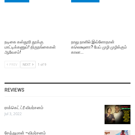
நடிகை கஸ்தூரி தூக்கு
நாலு நாளில் இவ்ளோதான்
மாட்டிக்கணும்! திருநங்கைகள்
கலெக்ஷனா? பேய் முழி முழிக்கும்
ஆவேசம்!
காலா…
PREV
NEXT
1 of 9
REVIEWS
ராக்கெட் ட்ரீ விமர்சனம்
Jul 3, 2022
சேத்துமான் –விமர்சனம்