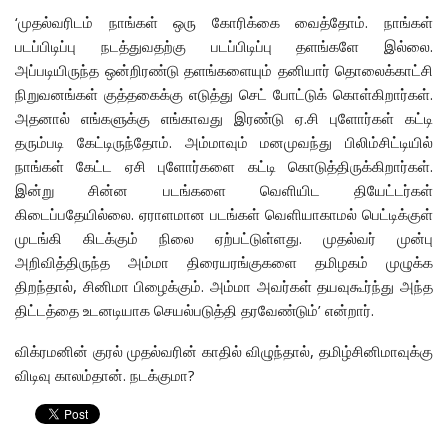
‘முதல்வரிடம் நாங்கள் ஒரு கோரிக்கை வைத்தோம். நாங்கள்
படப்பிடிப்பு நடத்துவதற்கு படப்பிடிப்பு தளங்களே இல்லை.
அப்படியிருந்த ஒன்றிரண்டு தளங்களையும் தனியார் தொலைக்காட்சி
நிறுவனங்கள் குத்தகைக்கு எடுத்து செட் போட்டுக் கொள்கிறார்கள்.
அதனால் எங்களுக்கு எங்காவது இரண்டு ஏ.சி புளோர்கள் கட்டி
தரும்படி கேட்டிருந்தோம். அம்மாவும் மனமுவந்து பிலிம்சிட்டியில்
நாங்கள் கேட்ட ஏசி புளோர்களை கட்டி கொடுத்திருக்கிறார்கள்.
இன்று சின்ன படங்களை வெளியிட தியேட்டர்கள்
கிடைப்பதேயில்லை. ஏராளமான படங்கள் வெளியாகாமல் பெட்டிக்குள்
முடங்கி கிடக்கும் நிலை ஏற்பட்டுள்ளது. முதல்வர் முன்பு
அறிவித்திருந்த அம்மா திரையரங்குகளை தமிழகம் முழுக்க
திறந்தால், சினிமா பிழைக்கும். அம்மா அவர்கள் தயவுகூர்ந்து அந்த
திட்டத்தை உடனடியாக செயல்படுத்தி தரவேண்டும்’ என்றார்.
விக்ரமனின் குரல் முதல்வரின் காதில் விழுந்தால், தமிழ்சினிமாவுக்கு
விடிவு காலம்தான். நடக்குமா?