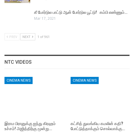
கீ போர்டுல பாட்டு ஆன் போர்டுல பூட்டு! கம்பி எண்ணும்…
Mar 17, 2021
PREV
NEXT
1 of 961
NTC VIDEOS
CINEMA NEWS
CINEMA NEWS
இராம பிரானுக்கு ஐந்து கிரஹம்
கட்சித் துவங்கிய கமலின் கதி?
உச்சம்! அஜித்திற்கு மூன்று…
போட்டுத்தாக்கும் சொல்வாக்கு…