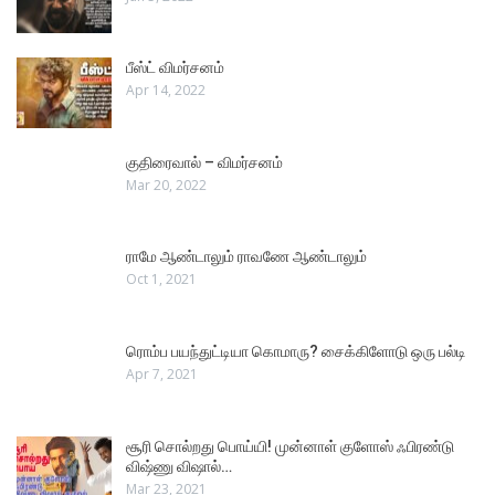
பீஸ்ட் விமர்சனம்
Apr 14, 2022
குதிரைவால் – விமர்சனம்
Mar 20, 2022
ராமே ஆண்டாலும் ராவணே ஆண்டாலும்
Oct 1, 2021
ரொம்ப பயந்துட்டியா கொமாரு? சைக்கிளோடு ஒரு பல்டி
Apr 7, 2021
சூரி சொல்றது பொய்யி! முன்னாள் குளோஸ் ஃபிரண்டு
விஷ்ணு விஷால்…
Mar 23, 2021