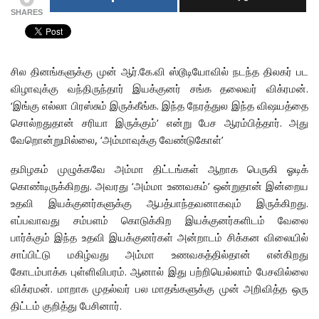
SHARES
சில தினங்களுக்கு முன் ஆர்.கே.வி ஸ்டூடியோவில் நடந்த திலகர் பட
விழாவுக்கு வந்திருந்தார் இயக்குனர் சங்க தலைவர் விக்ரமன்.
‘இங்கு எல்லா பிரஸ்சும் இருக்கீங்க. இந்த நேரத்துல இந்த விஷயத்தை
சொல்றதுதான் சரியா இருக்கும்’ என்று பேச ஆரம்பித்தார். அது
வேறொன்றுமில்லை, ‘அம்மாவுக்கு வேண்டுகோள்’
தமிழகம் முழுக்கவே அம்மா திட்டங்கள் ஆறாக பெருகி ஓடிக்
கொண்டிருக்கிறது. அவரது ‘அம்மா உணவகம்’ ஒன்றுதான் இன்றைய
உதவி இயக்குனர்களுக்கு ஆபத்பாந்தவனாகவும் இருக்கிறது.
எப்பவாவது சம்பளம் கொடுக்கிற இயக்குனர்களிடம் வேலை
பார்க்கும் இந்த உதவி இயக்குனர்கள் அன்றாடம் சிக்கன விலையில்
சாப்பிட்டு மகிழ்வது அம்மா உணவகத்தில்தான் என்கிறது
கோடம்பாக்க புள்ளிவிபரம். ஆனால் இது பற்றியெல்லாம் பேசவில்லை
விக்ரமன். மாறாக முதல்வர் பல மாதங்களுக்கு முன் அறிவித்த ஒரு
திட்டம் குறித்து பேசினார்.