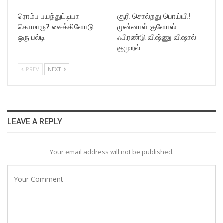
ரொம்ப பயந்துட்டியா
சூரி சொல்றது பொய்யி!
கொமாரு? சைக்கிளோடு
முன்னாள் குளோஸ்
ஒரு பல்டி
ஃபிரண்டு விஷ்ணு விஷால்
குமுறல்
PREV
NEXT
LEAVE A REPLY
Your email address will not be published.