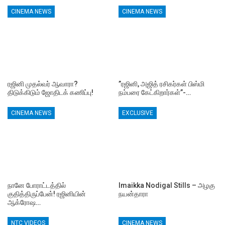
CINEMA NEWS
CINEMA NEWS
ரஜினி முதல்வர் ஆவாரா?
”ரஜினி, அஜித் ரசிகர்கள் பிஸ்மி
திடுக்கிடும் ஜோதிடக் கணிப்பு!
நம்பரை கேட்கிறார்கள்”-…
CINEMA NEWS
EXCLUSIVE
நானே போராட்டத்தில்
Imaikka Nodigal Stills – அழகு
குதித்திருப்பேன்! ரஜினியின்
நயன்தாரா
ஆக்ரோஷ…
NTC VIDEOS
CINEMA NEWS