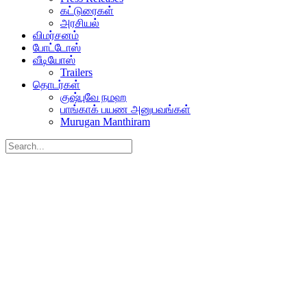
கட்டுரைகள்
அரசியல்
விமர்சனம்
போட்டோஸ்
வீடியோஸ்
Trailers
தொடர்கள்
குஷ்புவே நமஹ
பாங்காக் பயண அனுபவங்கள்
Murugan Manthiram