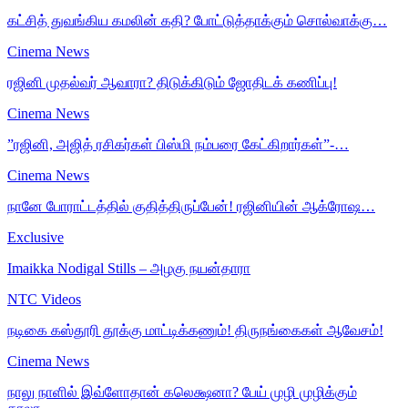
கட்சித் துவங்கிய கமலின் கதி? போட்டுத்தாக்கும் சொல்வாக்கு…
Cinema News
ரஜினி முதல்வர் ஆவாரா? திடுக்கிடும் ஜோதிடக் கணிப்பு!
Cinema News
”ரஜினி, அஜித் ரசிகர்கள் பிஸ்மி நம்பரை கேட்கிறார்கள்”-…
Cinema News
நானே போராட்டத்தில் குதித்திருப்பேன்! ரஜினியின் ஆக்ரோஷ…
Exclusive
Imaikka Nodigal Stills – அழகு நயன்தாரா
NTC Videos
நடிகை கஸ்தூரி தூக்கு மாட்டிக்கணும்! திருநங்கைகள் ஆவேசம்!
Cinema News
நாலு நாளில் இவ்ளோதான் கலெக்ஷனா? பேய் முழி முழிக்கும்