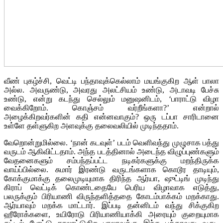
வீண் புகழ்ச்சி, வெட்டி பந்தாவுக்கெல்லாம் மயங்குகிற ஆள் பாலா
அல்ல. அவருண்டு, அவரது அலட்சியம் உண்டு, அடாவடி பேச்சு
உண்டு, என்று கடந்து செல்லும் மனுஷனிடம், ‘பாராட்டு விழா
வைக்கிறோம். கொஞ்சம் வர்றீங்களா?’ என்றால்
அழைக்கிறவர்களின் கதி என்னவாகும்? ஒரு டப்பா சாரிடானை
உள்ளே தள்ளுகிற அளவுக்கு தலைவலியில் முடிந்ததாம்.
வேறொன்றுமில்லை. ‘நான் கடவுள்’ படம் வெளிவந்து முழுசாக பத்து
வருடம் ஆகிவிட்டதாம். அந்த படத்தினால் அடைந்த விழுப்புண்களும்
வேதனைகளும் சம்பந்தப்பட்ட நடிகர்களுக்கு மறந்திருக்க
வாய்ப்பில்லை. சுமார் இரண்டு வருடங்களாக கொடூர தாடியும்,
கோக்குமாக்கு தலைமுடியுமாக திரிந்த ஆர்யா, ஷுட்டிங் முடிந்து
கிராப் வெட்டிக் கொண்டதையே பெரிய விழாவாக எடுத்து,
பலருக்கும் பிரியாணி விருந்தளித்ததை கோடம்பாக்கம் மறக்காது.
ஆர்யாவும் மறக்க மாட்டார். இப்படி தன்னிடம் வந்து சிக்குகிற
ஹீரோக்களை, உயிரோடு பிரியாணியாக்கி அரையும் குறையுமாக