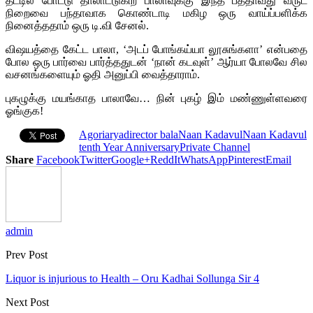
தட்டில் போட்டு தாலாட்டுகிற பாலாவுக்கு இந்த பத்தாவது வருட
நிறைவை பந்தாவாக கொண்டாடி மகிழ ஒரு வாய்ப்பளிக்க
நினைத்ததாம் ஒரு டி.வி சேனல்.
விஷயத்தை கேட்ட பாலா, ‘அடப் போங்கய்யா லூசுங்களா’ என்பதை
போல ஒரு பார்வை பார்த்ததுடன் ‘நான் கடவுள்’ ஆர்யா போலவே சில
வசனங்களையும் ஓதி அனுப்பி வைத்தாராம்.
புகழுக்கு மயங்காத பாலாவே… நின் புகழ் இம் மண்ணுள்ளவரை
ஓங்குக!
Agori
arya
director bala
Naan Kadavul
Naan Kadavul
tenth Year Anniversary
Private Channel
Share
Facebook
Twitter
Google+
ReddIt
WhatsApp
Pinterest
Email
admin
Prev Post
Liquor is injurious to Health – Oru Kadhai Sollunga Sir 4
Next Post