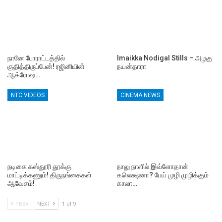
நானே போராட்டத்தில்
Imaikka Nodigal Stills – அழகு
குதித்திருப்பேன்! ரஜினியின்
நயன்தாரா
ஆக்ரோஷ…
NTC VIDEOS
CINEMA NEWS
நடிகை கஸ்தூரி தூக்கு
நாலு நாளில் இவ்ளோதான்
மாட்டிக்கணும்! திருநங்கைகள்
கலெக்ஷனா? பேய் முழி முழிக்கும்
ஆவேசம்!
காலா…
PREV
NEXT
1 of 9