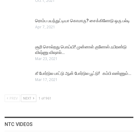
Oct 1, 2021
ரொம்ப பயந்துட்டியா கொமாரு? சைக்கிளோடு ஒரு பல்டி
Apr 7, 2021
சூரி சொல்றது பொய்யி! முன்னாள் குளோஸ் ஃபிரண்டு
விஷ்ணு விஷால்…
Mar 23, 2021
கீ போர்டுல பாட்டு ஆன் போர்டுல பூட்டு! கம்பி எண்ணும்…
Mar 17, 2021
PREV
NEXT
1 of 961
NTC VIDEOS