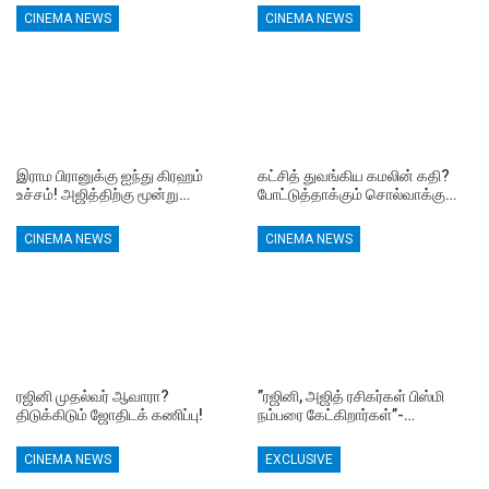
CINEMA NEWS
CINEMA NEWS
இராம பிரானுக்கு ஐந்து கிரஹம்
கட்சித் துவங்கிய கமலின் கதி?
உச்சம்! அஜித்திற்கு மூன்று…
போட்டுத்தாக்கும் சொல்வாக்கு…
CINEMA NEWS
CINEMA NEWS
ரஜினி முதல்வர் ஆவாரா?
”ரஜினி, அஜித் ரசிகர்கள் பிஸ்மி
திடுக்கிடும் ஜோதிடக் கணிப்பு!
நம்பரை கேட்கிறார்கள்”-…
CINEMA NEWS
EXCLUSIVE