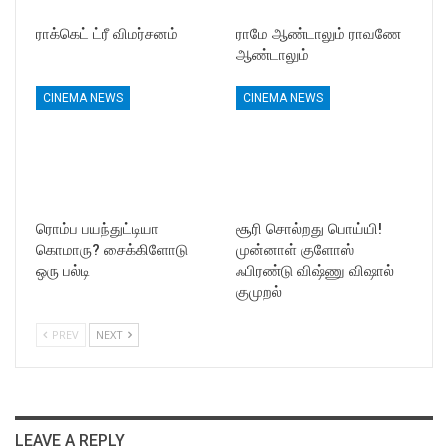
ராக்கெட் ட்ரீ விமர்சனம்
ராமே ஆண்டாலும் ராவணே
ஆண்டாலும்
CINEMA NEWS
CINEMA NEWS
ரொம்ப பயந்துட்டியா
சூரி சொல்றது பொய்யி!
கொமாரு? சைக்கிளோடு
முன்னாள் குளோஸ்
ஒரு பல்டி
ஃபிரண்டு விஷ்ணு விஷால்
குமுறல்
PREV
NEXT
LEAVE A REPLY