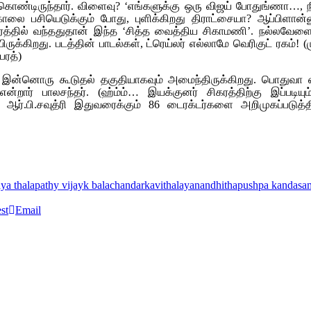
்டிருந்தார். விளைவு? ‘எங்களுக்கு ஒரு விஜய் போதுங்ணா…, நீங்க
கு கொலை பசியெடுக்கும் போது, புளிக்கிறது திராட்சையா? ஆப்பிள
்த நேரத்தில் வந்ததுதான் இந்த ‘சித்த வைத்திய சிகாமணி’. நல்
ியிருக்கிறது. படத்தின் பாடல்கள், ட்ரெய்லர் எல்லாமே வெரிகுட் ரக
பரத்)
 இன்னொரு கூடுதல் தகுதியாகவும் அமைந்திருக்கிறது. பொதுவா எனக்
 என்றார் பாலசந்தர். (ஹ்ம்ம்… இயக்குனர் சிகரத்திற்கு இ
ஆர்.பி.சவுத்ரி இதுவரைக்கும் 86 டைரக்டர்களை அறிமுகப்படுத்தி
aya thalapathy vijay
k balachandar
kavithalaya
nandhitha
pushpa kandasa
st
Email