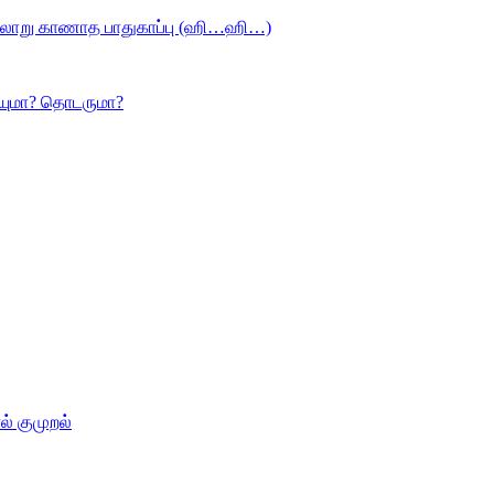
ரலாறு காணாத பாதுகாப்பு (ஹி…ஹி…)
ியுமா? தொடருமா?
் குமுறல்