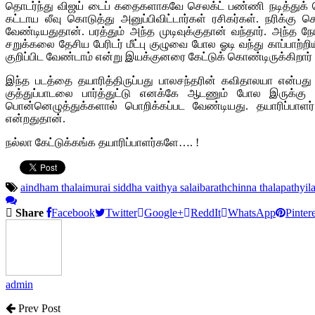
தொடர்ந்து விஜய் டைப் கதைகளாகவே செலக்ட் பண்ணி நடித்துக் கொண
கட்டாய லீவு கொடுத்து அனுப்பிவிட்டார்கள் ரசிகர்கள். நரிக்
வேண்டியதுதான். பரத்தும் அந்த முடிவுக்குதான் வந்தார். அந
சறுக்கலை தேசிய பேரிடர் மீட்பு குழுவை போல ஓடி வந்து காப்பாற்ற
குறிப்பிட வேண்டாம் என்று இயக்குனரை கேட்டுக் கொண்டிருக்கிறார் 
இந்த படத்தை தயாரித்திருப்பது பாலசந்தரின் கவிதாலயா என்பது
குத்துப்பாடலை பார்த்துட்டு எனக்கே ஆடணும் போல இருக்கு
பொன்னெழுத்துக்களால் பொறிக்கப்பட வேண்டியது. தயாரிப்பாளர் 
என்றதுதான்.
நல்லா கேட்டுக்கங்க தயாரிப்பாளர்களே…. !
aindham thalaimurai siddha vaithya salai
barath
chinna thalapathy
il
Share
Facebook
Twitter
Google+
ReddIt
WhatsApp
Pintere
admin
Prev Post