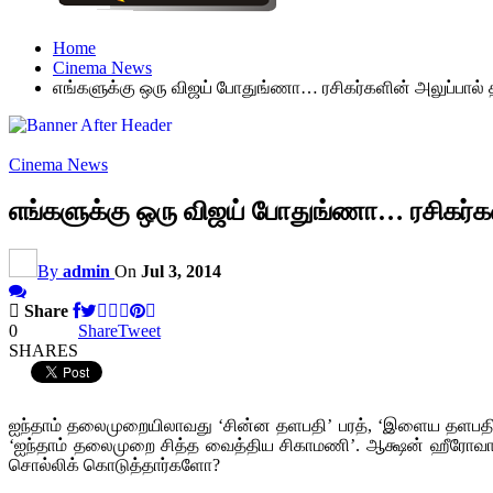
Home
Cinema News
எங்களுக்கு ஒரு விஜய் போதுங்ணா… ரசிகர்களின் அலுப்பால் தி
Cinema News
எங்களுக்கு ஒரு விஜய் போதுங்ணா… ரசிகர்களி
By
admin
On
Jul 3, 2014
Share
0
Share
Tweet
SHARES
ஐந்தாம் தலைமுறையிலாவது ‘சின்ன தளபதி’ பரத், ‘இளைய தளபதி’
‘ஐந்தாம் தலைமுறை சித்த வைத்திய சிகாமணி’. ஆக்ஷன் ஹீரோவாகிவ
சொல்லிக் கொடுத்தார்களோ?