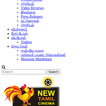
அரசியல்
Video Reviews
இலங்கை
Press Releases
கட்டுரைகள்
அரசியல்
விமர்சனம்
போட்டோஸ்
வீடியோஸ்
Trailers
தொடர்கள்
குஷ்புவே நமஹ
பாங்காக் பயண அனுபவங்கள்
Murugan Manthiram