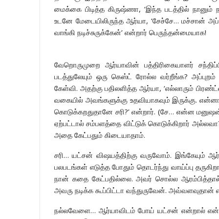
மைக்கை பிடித்த கிருஷ்ணா, ‘இந்த படத்தில் நானும் ந
உடனே மேடையிலிருந்த ஆர்யா, ‘சேச்சே… மச்சான் அப்
வாங்கி நடிச்சுருக்கேன்’ என்றார் பெருந்தன்மையாக!
வேறொருமுறை ஆர்யாவின் பத்திரிகையாளர் சந்திப்பி
படத்துலேயும் ஒரு கெஸ்ட் ரோல்ல வர்றீங்க? அப்பு
கேள்வி. அதற்கு பதிலளித்த ஆர்யா, ‘எல்லாரும் பிரண்ட
வகையில் அவங்களுக்கு உதவியாகவும் இருக்கு. என்னா
கொடுக்கறதுதானே சரி?’ என்றார். (சே… என்ன மனுஷன்
ஏற்பட்டால் சம்பளத்தை விட்டுக் கொடுக்கிறார் அல்ல
அதை கேட்பதும் கிடையாதாம்.
சரி… யட்சன் விஷயத்திற்கு வருவோம். இங்கேயும் ஆர
பலபடங்கள் எடுத்த போதும் தொடர்ந்து வாய்ப்பு தருகிற
நான் கதை கேட்பதில்லை. அவர் சொல்ல ஆரம்பித்தா
அவரு நடிக்க கூப்பிட்டா வந்துருவேன். அவ்வளவுதான் எ
நல்லவேளை… ஆர்யாவிடம் போய் யட்சன் என்றால் என்ன 