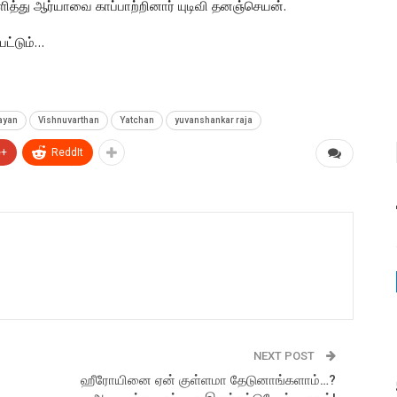
ளித்து ஆர்யாவை காப்பாற்றினார் யுடிவி தனஞ்செயன்.
பட்டும்…
ayan
Vishnuvarthan
Yatchan
yuvanshankar raja
e+
ReddIt
NEXT POST
ஹீரோயினை ஏன் குள்ளமா தேடுனாங்களாம்…?