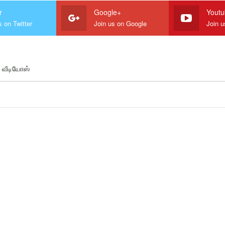
r
Google+
Yout
s on Twitter
Join us on Google
Join 
ு வீடியோஸ்