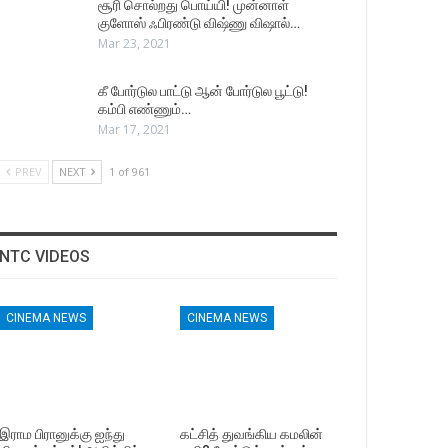
சூரி சொல்றது பொய்யி! முன்னாள்
குளோஸ் ஃபிரண்டு விஷ்ணு விஷால்…
Mar 23, 2021
கீ போர்டுல பாட்டு ஆன் போர்டுல பூட்டு!
கம்பி எண்ணும்…
Mar 17, 2021
PREV
NEXT
1 of 961
NTC VIDEOS
CINEMA NEWS
CINEMA NEWS
இராம பிரானுக்கு ஐந்து
கட்சித் துவங்கிய கமலின்