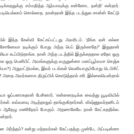
டிக்கறதுக்கு சம்மதித்த ஆர்யாவுக்கு என்னோட நன்றி’ என்றார்.
படியெல்லாம் சொல்லாத. நான்தான் இந்த படத்துல சான்ஸ் கேட்டு
ல் இந்த கேள்வி கேட்கப்பட்டது அவரிடம். ‘நீங்க ஏன் எல்லா
றம் சோலோவா நடிக்கும் போது அந்த பெப் இருக்காதே?’ இதுதான்
்லியா கூப்பிடுறாங்க. நான் அந்த படத்தில் இருக்கறதால ஏதோ ஒரு
ல ஒரு பெனிபிட் அவங்களுக்கு வருதுன்னா மனப்பூர்வமா செஞ்சு
யா?) அதுமட்டுமல்ல, இவர் படங்கள் வெளியாகும்போது டெபிசிட்
வா? அதை அவர்களாக திருப்பிக் கொடுத்தால் சரி. இல்லையென்றால்
்யா ஓப்பனாகதான் பேசினார். ‘என்னைநடிக்க வைத்து யூடிவியில்
ார்கள். எவ்வளவு அடித்தாலும் தாங்குகிறார்கள். விஷ்ணுவர்தனிடம்
ல் ஆறேழு மணிநேரம் போகும். அதனாலேயே நான் கேட்கறதில்ல.
ன்றார்.
அர்த்தம்? என்று மற்றவர்கள் கேட்பதற்கு முன்பே, அப்படின்னா