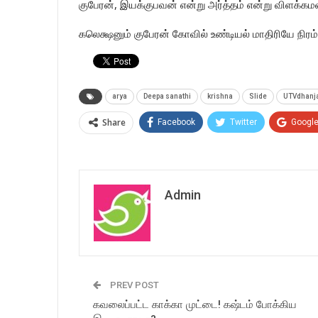
குபேரன், இயக்குபவன் என்று அர்த்தம் என்று விளக்கம
கலெக்ஷனும் குபேரன் கோவில் உண்டியல் மாதிரியே நிரம்
arya
Deepa sanathi
krishna
Slide
UTVdhanj
Share
Facebook
Twitter
Googl
Admin
PREV POST
கவலைப்பட்ட காக்கா முட்டை! கஷ்டம் போக்கிய