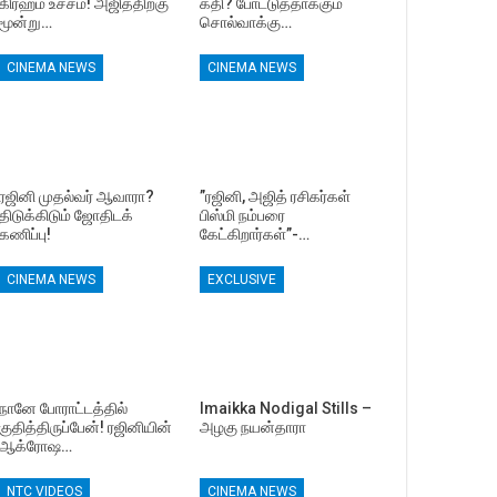
கிரஹம் உச்சம்! அஜித்திற்கு
கதி? போட்டுத்தாக்கும்
மூன்று…
சொல்வாக்கு…
CINEMA NEWS
CINEMA NEWS
ரஜினி முதல்வர் ஆவாரா?
”ரஜினி, அஜித் ரசிகர்கள்
திடுக்கிடும் ஜோதிடக்
பிஸ்மி நம்பரை
கணிப்பு!
கேட்கிறார்கள்”-…
CINEMA NEWS
EXCLUSIVE
நானே போராட்டத்தில்
Imaikka Nodigal Stills –
குதித்திருப்பேன்! ரஜினியின்
அழகு நயன்தாரா
ஆக்ரோஷ…
NTC VIDEOS
CINEMA NEWS