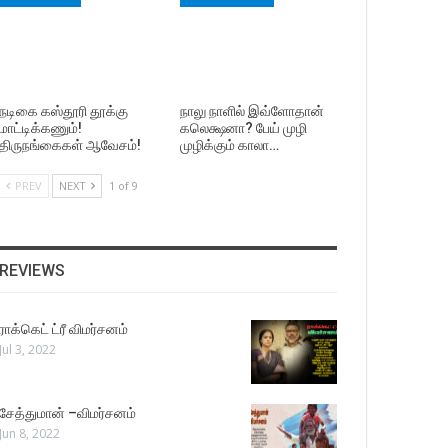
நடிகை கஸ்தூரி தூக்கு
நாலு நாளில் இவ்ளோதான்
மாட்டிக்கணும்!
கலெக்ஷனா? பேய் முழி
திருநங்கைகள் ஆவேசம்!
முழிக்கும் காலா…
PREV
NEXT
1 of 9
REVIEWS
ராக்கெட் ட்ரீ விமர்சனம்
Jul 3, 2022
சேத்துமான் –விமர்சனம்
Jun 8, 2022