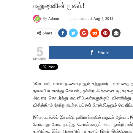
மனுஷனின் முகம்!
Last updated
Aug 4, 2015
By
Admin
Share
5
Share
SHARES
ப்ளே பாய், எல்லா நடிகையுடனும் சுற்றுவார்… என்ப
தலையில் சுமந்து கொண்டிருக்கிற அத்தனை நடிகர்களு
அவரை தொடர்ந்து கவனிப்பவர்களுக்கும் விசாரித்து 
விசித்திரம் நேற்று நடந்த யட்சன் பிரஸ்மீட்டிலும் வெளிப்
இந்த படத்தில் இரண்டு ஹீரோக்களில் ஒருவர் ஆர்யா. 
கோளாறு போல நடந்து கொள்பவரும் கூட! ஒன்றிரண்டு
தம்பிக்கு. இந்த நிலையில் யட்சனில் இவர் இன்னொர