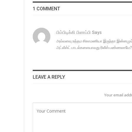
1 COMMENT
பிம்பிடிக்கி பிளாப்பி
Says
அவ்வளவு உத்தம சிகாமணியா இருந்தா இன்னமும்
அட்லீஸ்ட் பாடல்களையாவது ரிலீஸ் பண்ணலாமே?
LEAVE A REPLY
Your email addr