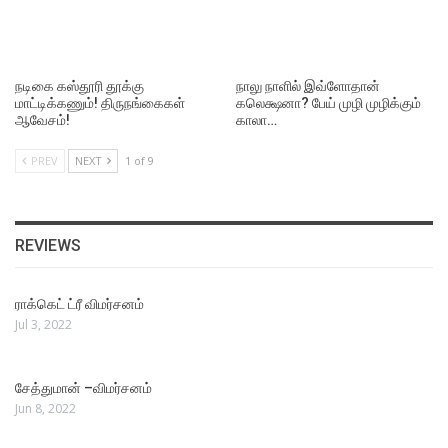
நடிகை கஸ்தூரி தூக்கு
நாலு நாளில் இவ்ளோதான்
மாட்டிக்கணும்! திருநங்கைகள்
கலெக்ஷனா? பேய் முழி முழிக்கும்
ஆவேசம்!
காலா…
PREV
NEXT
1 of 9
REVIEWS
ராக்கெட் ட்ரீ விமர்சனம்
Jul 3, 2022
சேத்துமான் –விமர்சனம்
Jun 8, 2022