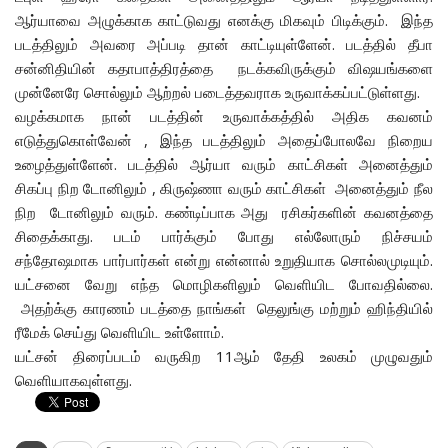
ஆர்யாவை அழுக்காக காட்டுவது எனக்கு மிகவும் பிடிக்கும். இந்த
படத்திலும் அவரை அப்படி தான் காட்டியுள்ளேன். படத்தில் தீபா
சன்னிதியின் கதாபாத்திரத்தை நடக்கவிருக்கும் விஷயங்களை
முன்னேரே சொல்லும் ஆற்றல் படைத்தவராக உருவாக்கப்பட்டுள்ளது.
வழக்கமாக நான் படத்தின் உருவாக்கத்தில் அதிக கவனம்
எடுத்துகொள்வேன் , இந்த படத்திலும் அதைப்போலவே நிறைய
உழைத்துள்ளேன். படத்தில் ஆர்யா வரும் காட்சிகள் அனைத்தும்
சிகப்பு நிற டோனிலும் , கிருஷ்ணா வரும் காட்சிகள் அனைத்தும் நீல
நிற டோனிலும் வரும். கண்டிப்பாக அது ரசிகர்களின் கவனத்தை
சிதைக்காது. படம் பார்க்கும் போது எல்லோரும் நிச்சயம்
சந்தோஷமாக பார்பார்கள் என்று என்னால் உறுதியாக சொல்லமுடியும்.
யட்சனை வேறு எந்த மொழிகளிலும் வெளியிட போவதில்லை.
அதற்க்கு காரணம் படத்தை நாங்கள் தெலுங்கு மற்றும் ஹிந்தியில்
ரீமேக் செய்து வெளியிட உள்ளோம்.
யட்சன் திரைப்படம் வருகிற 11ஆம் தேதி உலகம் முழுவதும்
வெளியாகவுள்ளது.