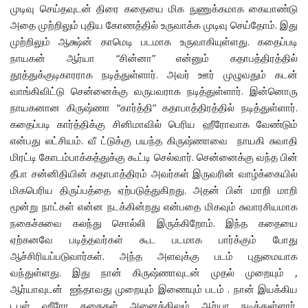
முடிவு செய்தவுடன் திரை கதையை மிக நுணுக்கமாக கையாண்டு
அதை முற்றிலும் புதிய கோணத்தில் உருவாக்க முடிவு செய்தோம். இது
முற்றிலும் ஆக்ஷ்ன் காமெடி படமாக உருவாகியுள்ளது. கதைப்படி
நாயகன் ஆர்யா “சின்னா” என்னும் கதாபத்திரத்தில்
தூத்துக்குடிகாரராக நடித்துள்ளார். அவர் ஊர் முழுவதும் கடன்
வாங்கிவிட்டு சென்னைக்கு வருபவராக நடித்துள்ளார். இன்னொரு
நாயகனான கிருஷ்ணா “கார்த்தி” கதாபாத்திரத்தில் நடித்துள்ளார்.
கதைப்படி கார்த்திக்கு சினிமாவில் பெரிய ஹீரோவாக வேண்டும்
என்பது லட்சியம். வீ ட்டுக்கு பயந்த கிருஷ்ணாவை நாயகி சுவாதி
மிரட்டி கோடம்பாக்கத்துக்கு கூட்டி செல்வார். சென்னைக்கு வந்த பின்
தீபா சன்னிதியின் கதாபாத்திரம் அவர்கள் இருவரின் வாழ்க்கையில்
மிகபெரிய திருப்பத்தை ஏற்படுத்துகிறது. அதன் பின் மாறி மாறி
மூன்று நாட்கள் என்ன நடக்கின்றது என்பதை மிகவும் சுவாரசியமாக
நகைச்சுவை கலந்து சொல்லி இருக்கிறோம். இந்த கதையை
ஏற்கனவே படித்தவர்கள் கூட படமாக பார்க்கும் போது
ஆச்சிரியப்படுவார்கள். அந்த அளவுக்கு படம் புதுமையாக
வந்துள்ளது. இது நான் கிருஷ்ணாவுடன் முதல் முறையும் ,
ஆர்யாவுடன் ஐந்தாவது முறையும் இணையும் படம் . நான் இயக்கிய
டபுள் ஹீரோ கதைகள் அனைத்திலும் ஆர்யா நடித்துள்ளார்.