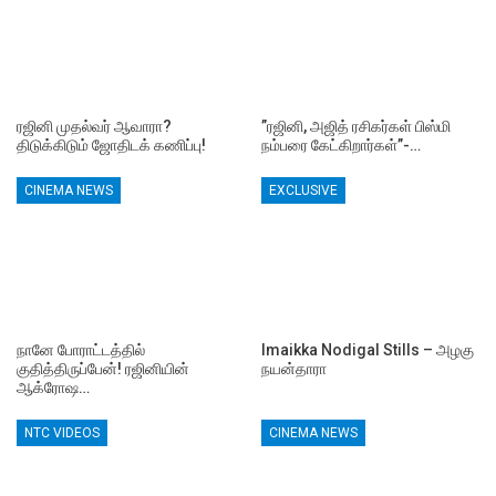
ரஜினி முதல்வர் ஆவாரா?
”ரஜினி, அஜித் ரசிகர்கள் பிஸ்மி
திடுக்கிடும் ஜோதிடக் கணிப்பு!
நம்பரை கேட்கிறார்கள்”-…
CINEMA NEWS
EXCLUSIVE
நானே போராட்டத்தில்
Imaikka Nodigal Stills – அழகு
குதித்திருப்பேன்! ரஜினியின்
நயன்தாரா
ஆக்ரோஷ…
NTC VIDEOS
CINEMA NEWS