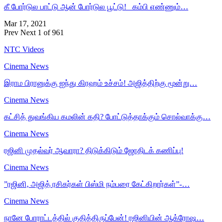
கீ போர்டுல பாட்டு ஆன் போர்டுல பூட்டு! கம்பி எண்ணும்…
Mar 17, 2021
Prev
Next
1 of 961
NTC Videos
Cinema News
இராம பிரானுக்கு ஐந்து கிரஹம் உச்சம்! அஜித்திற்கு மூன்று…
Cinema News
கட்சித் துவங்கிய கமலின் கதி? போட்டுத்தாக்கும் சொல்வாக்கு…
Cinema News
ரஜினி முதல்வர் ஆவாரா? திடுக்கிடும் ஜோதிடக் கணிப்பு!
Cinema News
”ரஜினி, அஜித் ரசிகர்கள் பிஸ்மி நம்பரை கேட்கிறார்கள்”-…
Cinema News
நானே போராட்டத்தில் குதித்திருப்பேன்! ரஜினியின் ஆக்ரோஷ…