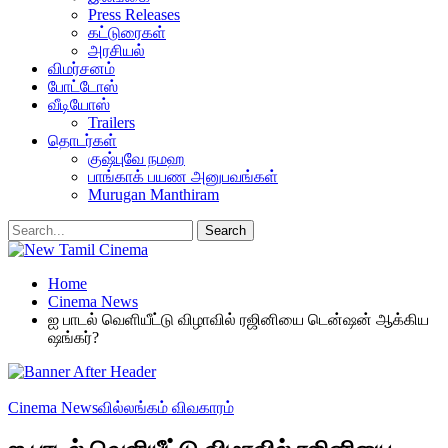
Press Releases
கட்டுரைகள்
அரசியல்
விமர்சனம்
போட்டோஸ்
வீடியோஸ்
Trailers
தொடர்கள்
குஷ்புவே நமஹ
பாங்காக் பயண அனுபவங்கள்
Murugan Manthiram
Home
Cinema News
ஐ பாடல் வெளியீட்டு விழாவில் ரஜினியை டென்ஷன் ஆக்கிய
ஷங்கர்?
Cinema News
வில்லங்கம் விவகாரம்