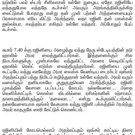
நடுவில் பவர் ஸ்டார் சீனிவாசன் உள்ளே நுழைய, ஏதோ ரஜினியே
வந்ததுபோல வந்ததே கூச்சல்! அவரும் அரங்கத்திலிருக்கிற
லைட்டுகள் போதாது என்று தன் முன் பற்கள் அத்தனையையும்
பிரகாசமாக எரிய விட்டு அமர்ந்தார். லதா ரஜினி தன் மகள்கள்
ஐஸ்வர்யா, சவுந்தர்யா சகிதம் உள்ளே வந்தார். அப்போதும் பேய்
கூச்சல்.
சுமார் 7.40 க்கு ரஜினியை அழைத்து வந்து நேரு ஸ்டேடியத்தின் நடு
ஹாலில் அமர வைத்துவிட்டார்கள். இத்தனைக்கும் சில
நிமடங்களுக்கு முன்பாகவே வந்துவிட்ட அவரை வெடியிட்டிங்
ஹாலில் ரெஸ்ட் எடுக்க வைத்திருந்தார்கள். ரஜினியை முன்
கூட்டியே வந்து வரவேற்று அமர வைக்க வேண்டிய டைரக்டர் ஷங்கர்
அதற்கப்புறம் பத்து நிமிடம் கழித்துதான் உள்ளே வந்தார். அவர் வரும்
வரைக்கும் தனியாகவே குறுகுறுவென அமர்ந்திருந்த ரஜினி
முகத்தில் லேசான படப்படப்பு. கோபம். நல்லவேளை… அதை
வெளிக்காட்டிக் கொள்ள விடவில்லை ரசிகர்களின் உற்சாகம்.
நாலாபுறத்திலிருந்தும் ‘தலைவா…’ என்று கூக்குரலிட்டார்கள்.
நல்லவேளையாக ஷங்கர் வேகமாக வந்து ரஜினி பக்கத்தில் அமர்ந்து
அவர் காதருகே ஸாரி கேட்டுக் கொண்டார்.
ரஜினியின் கோபமெல்லாம் அதற்கப்புறம் ஷங்கர் காட்டிய திரை