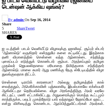
ஐ பாடல் வெளியீட்டு விழாவில் ரஜினியை
டென்ஷன் ஆக்கிய ஷங்கர்?
By
admin
On
Sep 16, 2014
Share
5
Share
Tweet
SHARES
ஐ படத்தின் பாடல் வெளியீட்டு விழாவுக்கு ஹாலிவுட் சூப்பர் ஸ்டார்
‘ஆர்னால்டு’ வருகிறார் என்றதுமே களை கட்டிவிட்டது. இதற்காக
தனி விமானத்தில் சென்னை வந்த ஆர்னால்டை சந்தித்து
புகைப்படம் எடுத்துக் கொண்டார் சூர்யா. அதற்கப்புறம் தமிழக
முதல்வர் ஜெயலலிதாவை மரியாதை நிமித்தமாக சந்தித்தார்
ஆர்னால்டு. மாலை சுமார் ஆறு மணிக்கு நேரு ஸ்டேடியத்தில் விழா
துவங்குவதாக திட்டம்.
சென்னை டிராபிக் காரணமா? அல்லது தமிழகத்தில் கால்
வைத்ததும், அமெரிக்காவின் பஞ்சுவாலிடி இயல்பாகவே எக்ஸ்பயரி
ஆகிவிட்டதா தெரியவில்லை. விழா அரங்கத்திற்கு அவர் வரவே
கிட்டதட்ட மணி எட்டாகிவிட்டது. அதுவரைக்கும் மொத்த கூட்டமும்
காத்திருக்க, பவுடர் முகத்தோடு யார் வந்தாலும் ஹோய்யோ ஹய்…
என்று விசிலடித்து கொண்டாட ஆரம்பித்துவிட்டார்கள் அவர்கள்.