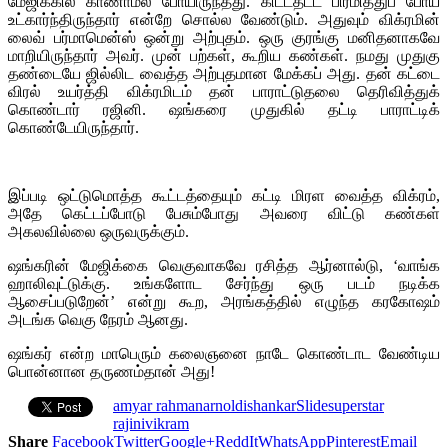
மேஜிக்கில் காணாமல் போயிருந்தது. கிட்டதட்ட பிரமித்துப் போய்
உட்கார்ந்திருந்தார் என்றே சொல்ல வேண்டும். அதுவும் விக்ரமின்
லைவ் பர்மாமென்ஸ் ஒன்று அற்புதம். ஒரு குரங்கு மனிதனாகவே
மாறியிருந்தார் அவர். முன் பற்கள், கூறிய கண்கள். நமது முதுகு
தண்டையே ஜில்லிட வைத்த அற்புதமான மேக்கப் அது. தன் கட்டை
விரல் உயர்த்தி விக்ரமிடம் தன் பாராட்டுதலை தெரிவித்துக்
கொண்டார் ரஜினி. ஷங்கரை முதுகில் தட்டி பாராட்டிக்
கொண்டேயிருந்தார்.
இப்படி ஒட்டுமொத்த கூட்டத்தையும் கட்டி மிரள வைத்த விக்ரம்,
அதே கெட்டப்போடு பேசும்போது அவரை விட்டு கண்கள்
அகலவில்லை ஒருவருக்கும்.
ஷங்கரின் மேஜிக்கை வெகுவாகவே ரசித்த ஆர்னால்டு, ‘வாங்க
ஹாலிவுட்டுக்கு. உங்களோட சேர்ந்து ஒரு படம் நடிக்க
ஆசைப்படுறேன்’ என்று கூற, அரங்கத்தில் எழுந்த கரகோஷம்
அடங்க வெகு நேரம் ஆனது.
ஷங்கர் என்ற மாபெரும் கலைஞனை நாடே கொண்டாட வேண்டிய
பொன்னான தருணம்தான் அது!
amy
ar rahman
arnold
i
shankar
Slide
superstar
rajini
vikram
Share
Facebook
Twitter
Google+
ReddIt
WhatsApp
Pinterest
Email