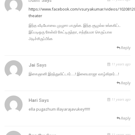
மனோ
Says
https://www.facebook.com/vsuryakumar/videos/1020812
theater
இந்த வீடியோவை முழுசா பாருங்க. இந்த சூழல்ல உங்ககிட்ட
இப்படிஒரு கேள்வி கேட்டிருந்தா, சத்தியமா செருப்பால
அடிச்சிருப்பீங்க
Reply
11 years ago
Jai
Says
இசைஞானி இறந்துவிட்டார்….! இளையராஜா வாழ்கிறார்…!
Reply
11 years ago
Hari
Says
ella pugazhum illayarajavukey!!!!!!
Reply
11 years ago