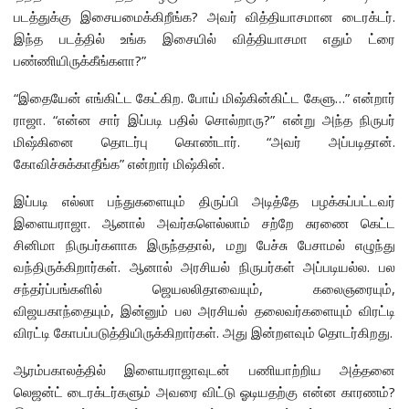
படத்துக்கு இசையமைக்கிறீங்க? அவர் வித்தியாசமான டைரக்டர்.
இந்த படத்தில் உங்க இசையில் வித்தியாசமா எதும் ட்ரை
பண்ணியிருக்கீங்களா?”
“இதையேன் எங்கிட்ட கேட்கிற. போய் மிஷ்கின்கிட்ட கேளு…” என்றார்
ராஜா. “என்ன சார் இப்படி பதில் சொல்றாரு?” என்று அந்த நிருபர்
மிஷ்கினை தொடர்பு கொண்டார். “அவர் அப்படிதான்.
கோவிச்சுக்காதீங்க” என்றார் மிஷ்கின்.
இப்படி எல்லா பந்துகளையும் திருப்பி அடித்தே பழக்கப்பட்டவர்
இளையராஜா. ஆனால் அவர்களெல்லாம் சற்றே சுரணை கெட்ட
சினிமா நிருபர்களாக இருந்ததால், மறு பேச்சு பேசாமல் எழுந்து
வந்திருக்கிறார்கள். ஆனால் அரசியல் நிருபர்கள் அப்படியல்ல. பல
சந்தர்ப்பங்களில் ஜெயலலிதாவையும், கலைஞரையும்,
விஜயகாந்தையும், இன்னும் பல அரசியல் தலைவர்களையும் விரட்டி
விரட்டி கோபப்படுத்தியிருக்கிறார்கள். அது இன்றளவும் தொடர்கிறது.
ஆரம்பகாலத்தில் இளையராஜாவுடன் பணியாற்றிய அத்தனை
லெஜன்ட் டைரக்டர்களும் அவரை விட்டு ஓடியதற்கு என்ன காரணம்?