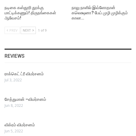
நடிகை கஸ்தூரி தூக்கு
நாலு நாளில் இவ்ளோதான்
மாட்டிக்கணும்! திருநங்கைகள்
கலெக்ஷனா? பேய் முழி முழிக்கும்
ஆவேசம்!
காலா…
PREV
NEXT
1 of 9
REVIEWS
ராக்கெட் ட்ரீ விமர்சனம்
Jul 3, 2022
சேத்துமான் –விமர்சனம்
Jun 8, 2022
விக்ரம் விமர்சனம்
Jun 5, 2022