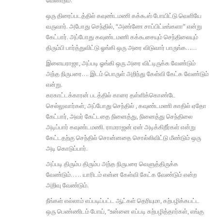
ஒரு திரைப்படத்தில் கவுண்டமணி கக்கூஸ் போயிட்டு வெளியே
வருவார். அபோது செந்தில், “அண்ணே சாப்பிட்டீங்களா” என்று
கேட்பார். அப்போது கவுண்டமணி கக்கூசையும் செந்திலையும்
திரும்பி பார்த்துவிட்டு ஓங்கி ஒரு அரை விடுவார் பாருங்க……
இளையராஜா, அப்படி ஓங்கி ஒரு அரை விட்டிருக்க வேண்டும்
அந்த நிருபரை…. இடம் பொருள் அறிந்து கேள்வி கேட்க வேண்டும்
என்று.
கரகாட்டக்காரன் படத்தில் காரை தள்ளிக்கொண்டே
செல்லுவார்கள், அப்போது செந்தில் , கவுண்டமணி காதில் ஏதோ
கேட்பார், அவர் கேட்டதை நினைத்து, நினைத்து செந்திலை
அடிப்பார் கவுண்டமணி. ராமராஜன் ஏன் அடிக்கிறீர்கள் என்று
கேட்டதற்கு செந்தில் சொன்னதை சொல்லிவிட்டு மீண்டும் ஒரு
அடி கொடுப்பார்.
அப்படி திரும்ப திரும்ப அந்த நிருபரை வெளுத்திருக்க
வேண்டும்…… யாரிடம் என்ன கேள்வி கேட்க வேண்டும் என்ற
அறிவு வேண்டும்.
நீங்கள் எல்லாம் எப்படிப்பட்ட ஆட்கள் தெரியுமா, கற்பழிக்கபட்ட
ஒரு பெண்ணிடம் போய், “உன்னை எப்படி கற்பழித்தார்கள், எங்கு