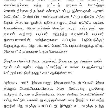
சொன்னதில்லை. எந்த நாட்டியத் தாரகையும் கோபித்துக்
கொண்டதில்லை. நிருபர்கள் எல்லாரும் சுப்புடு இல்லைதான். ஆனால்
மேலே கேட்ட கேள்வியில் தவறில்லை அல்லவா? அதுமட்டுமல்ல, அந்த
நிருபர் இளையராஜாவின் பதிலை எழுதி, அவர் மட்டுமே படிக்கப்
போவதில்லை. அதை சங்கீதம் தெரிந்த பலரும் படிப்பார்கள். ஒரு
ஐ.ஏ.எஸ் அதிகாரி படிப்பார். கற்றறிந்த பேராசிரியர் படிப்பார்.
இளையராஜாவின் வார்த்தைகளை அப்படியே பிரதியெடுக்கும்
நிருபருக்கு கூட அது புரியாமல் போகட்டும். படிப்பவர்களுக்கு புரியும்
அல்லவா? அதற்கப்புறம் நிருபர் பேசவில்லை.
இதுபோல கேள்வி கேட்ட பலருக்கும் இளையராஜா சொன்ன பதில்…
“நான் உன் எதிர்ல வந்து உட்கார்ந்துட்டா என்ன வேணும்னாலும்
கேட்ருவியா? நீயும் நானும் சமம் ஆகிடுவோமா?”
அவ்வளவு ஏன்? “இளையராஜா இசையமைத்த சிம்பொனி இசை
இன்னும் வெளியிடப்படவில்லை. அதை கேட்பதற்கு ஒவ்வொரு
தமிழனும் ஆர்வமாக இருக்கிறான். அதை சீக்கிரம் வெளியிடுங்கள்”
என்று கேட்டுக் கொண்டது ஒரு முன்னணி வார இதழ். உடனே அந்த
இதழின் மீது வழக்கு போடப்பட்டது. இன்னும் கூட வழக்கு நடந்து