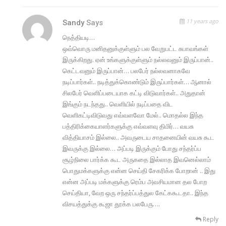
11 years ago
Sandy
Says
நெத்தியடி…
ஒவ்வொரு மனிதனுக்குள்ளும் பல வேறுபட்ட சுபாவங்கள்
இருக்கிறது. ஏன் உங்களுக்குள்ளும் நல்லவனும் இருப்பான்..
கெட்டவனும் இருப்பான்… பலபேர் நல்லவனாகவே
நடிப்பார்கள்.. நடித்துக்கொண்டும் இருப்பார்கள்… ஆனால்
சிலபேர் வெளிப்படையாக கட்டி விடுவார்கள்.. அதுதான்
இங்கும் நடந்தது.. வெளியில் நடிப்பதை விட
வெளிகட்டிவிடுவது எவ்வளவோ மேல்.. மொதல்ல இந்த
பத்திரிக்கையாளர்களுக்கு எவ்வளவு திமிர்… வயசு
வித்தியாசம் இல்லை.. அவருடைய சாதனையின் வயசு கூட
இவருக்கு இல்லை… அப்படி இருக்கும் போது சந்தர்ப்ப
சூழ்நிலை பார்க்க கூட அருகதை இல்லாத இவனெல்லாம்
பொதுமக்களுக்கு என்ன செய்தி சேகரிக்க போறான் .. இது
என்ன அப்படி மக்களுக்கு ரெம்ப அவசியமான தல போற
செய்தியா, வேற ஒரு சந்தர்ப்பத்துல கேட்ககூடதா.. இந்த
விசயத்துக்கு கூஜா தூக்க பலபேரு….
Reply