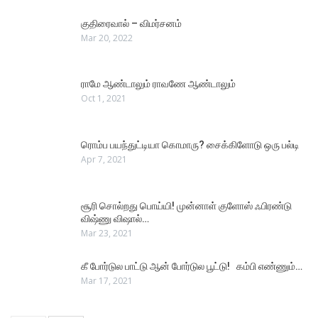
குதிரைவால் – விமர்சனம்
Mar 20, 2022
ராமே ஆண்டாலும் ராவணே ஆண்டாலும்
Oct 1, 2021
ரொம்ப பயந்துட்டியா கொமாரு? சைக்கிளோடு ஒரு பல்டி
Apr 7, 2021
சூரி சொல்றது பொய்யி! முன்னாள் குளோஸ் ஃபிரண்டு
விஷ்ணு விஷால்…
Mar 23, 2021
கீ போர்டுல பாட்டு ஆன் போர்டுல பூட்டு! கம்பி எண்ணும்…
Mar 17, 2021