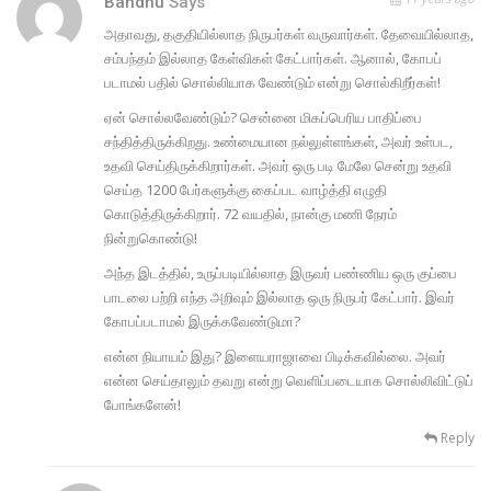
Bandhu
Says
அதாவது, தகுதியில்லாத நிருபர்கள் வருவார்கள். தேவையில்லாத,
சம்பந்தம் இல்லாத கேள்விகள் கேட்பார்கள். ஆனால், கோபப்
படாமல் பதில் சொல்லியாக வேண்டும் என்று சொல்கிறீர்கள்!
ஏன் சொல்லவேண்டும்? சென்னை மிகப்பெரிய பாதிப்பை
சந்தித்திருக்கிறது. உண்மையான நல்லுள்ளங்கள், அவர் உள்பட,
உதவி செய்திருக்கிறார்கள். அவர் ஒரு படி மேலே சென்று உதவி
செய்த 1200 பேர்களுக்கு கைப்பட வாழ்த்தி எழுதி
கொடுத்திருக்கிறார். 72 வயதில், நான்கு மணி நேரம்
நின்றுகொண்டு!
அந்த இடத்தில், உருப்படியில்லாத இருவர் பண்ணிய ஒரு குப்பை
பாடலை பற்றி எந்த அறிவும் இல்லாத ஒரு நிருபர் கேட்பார். இவர்
கோபப்படாமல் இருக்கவேண்டுமா?
என்ன நியாயம் இது? இளையராஜாவை பிடிக்கவில்லை. அவர்
என்ன செய்தாலும் தவறு என்று வெளிப்படையாக சொல்லிவிட்டுப்
போங்களேன்!
Reply