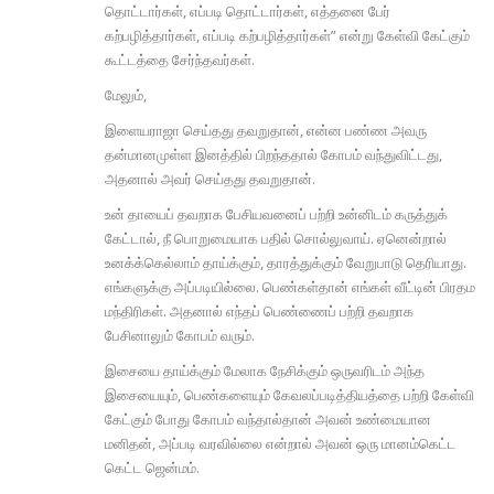
தொட்டார்கள், எப்படி தொட்டார்கள், எத்தனை பேர்
கற்பழித்தார்கள், எப்படி கற்பழித்தார்கள்” என்று கேள்வி கேட்கும்
கூட்டத்தை சேர்ந்தவர்கள்.
மேலும்,
இளையராஜா செய்தது தவறுதான், என்ன பண்ண அவரு
தன்மானமுள்ள இனத்தில் பிறந்ததால் கோபம் வந்துவிட்டது,
அதனால் அவர் செய்தது தவறுதான்.
உன் தாயைப் தவறாக பேசியவனைப் பற்றி உன்னிடம் கருத்துக்
கேட்டால், நீ பொறுமையாக பதில் சொல்லுவாய். ஏனென்றால்
உனக்க்கெல்லாம் தாய்க்கும், தாரத்துக்கும் வேறுபாடு தெரியாது.
எங்களுக்கு அப்படியில்லை. பெண்கள்தான் எங்கள் வீட்டின் பிரதம
மந்திரிகள். அதனால் எந்தப் பெண்ணைப் பற்றி தவறாக
பேசினாலும் கோபம் வரும்.
இசையை தாய்க்கும் மேலாக நேசிக்கும் ஒருவரிடம் அந்த
இசையையும், பெண்களையும் கேவலப்படித்தியத்தை பற்றி கேள்வி
கேட்கும் போது கோபம் வந்தால்தான் அவன் உண்மையான
மனிதன், அப்படி வரவில்லை என்றால் அவன் ஒரு மானம்கெட்ட
கெட்ட ஜென்மம்.