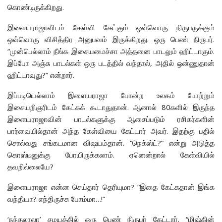
கொண்டிருக்கிறது.
இளையராஜாவிடம் கேள்வி கேட்கும் ஒவ்வொரு நிருபருக்கும்
ஒவ்வொரு விசித்திர அனுபவம் இருக்கிறது. ஒரு பெண் நிருபர்.
“முன்பெல்லாம் நீங்க இசையமைச்சா அத்தனை பாடலும் ஹிட்டாகும்.
இப்போ அஞ்சு பாடல்கள் ஒரு படத்தில் வந்தால், அதில் ஒன்ணுதான்
ஹிட்டாவுது?” என்றார்.
இப்படியெல்லாம் இளையராஜா போன்ற உலகம் போற்றும்
இசையறிஞரிடம் கேட்கக் கூடாதுதான். ஆனால் 80களில் இருந்த
இளையராஜாவின் பாடல்களுக்கு ஆசைப்படும் ரசிகர்களின்
பார்வையில்தான் அந்த கேள்வியை கேட்டார் அவர். இதற்கு பதில்
சொல்வது சங்கடமான விஷயம்தான். “நெக்ஸ்ட்?” என்று அடுத்த
கொஸ்டீனுக்கு போயிருக்கலாம். ஏனென்றால் கேள்வியில்
தவறில்லையே?
இளையராஜா என்ன செய்தார் தெரியுமா? “இதை கேட்கதான் இங்க
வந்தியா? எந்திருச்சு போம்மா…!”
‘நந்தலாலா’ சமயத்தில் ஒரு பெண் நிருபர் கேட்டார். “மிஷ்கின்