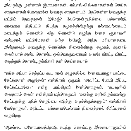
இவருக்கு முன்னால் ஜி.ராமநாதன், எம்.எஸ்.விஸ்வநாதன்கள் செய்த
சாதனைகள் போலதானே இவரது சாதனையும். பிறகென்ன இவருக்கு
மட்டும் தேவதூதன் இமேஜ்? வேறொன்றுமில்லை. பல்லாண்டு
காலமாக மிதிபட்டு கிடந்த சமூகத்திலிருந்து எல்லாவற்றையும்
உடைத்துக் கொண்டு வீறு கொண்டு எழுந்த இசை சூறாவளி
என்பதால் மட்டுமேதான் அந்த இமேஜ். அந்த மரியாதையை
இன்றளவும் அவருக்கு கொடுக்க நினைக்கிறது சமூகம். ஆனால்
அவர் பால் அன்பு கொண்ட ஒவ்வொருவரையும் அவரே விரட்டி விரட்டி
அடித்துக் கொண்டிருக்கிறார் தன் செய்கையால்.
“எங்க அப்பா செத்தப்ப கூட நான் அழுததில்ல. இளையராஜா பாட்டை
கேட்டுதான் அழுதேன்” என்கிறார் ஒருவர். “அவர்ட்ட போயி இப்படி
கேட்டுட்டானே?” என்று பாய்கிறார் இன்னொருவர். “கடவுளின்
அவதாரம் அவர்” என்கிறார் மற்றொருவர். “உனக்கு அறிவிருக்கான்னு
கேட்டதுக்கு பதில் செருப்பை எடுத்து அடிச்சிருக்கணும்” என்கிறார்
வேறொருவர். அடேய்… உங்களையெல்லாம் நினைத்தால் சிரிப்புதான்
வருகிறது.
‘ஆண்டை’ மனோபாவத்தோடு நடந்து கொள்வது இளையராஜாவின்