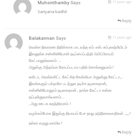
11 years ago
Muhsinthamby
Says
Sariyana badhil
Reply
11 years ago
Balakannan
Says
வெள்ள நிவாரண நிதிக்காக பாடவந்த எம். எஸ். சுப்புலஷ்மியிடம்
இவனுங்க சன்னிலியோன் நடிப்பைப்பத்தி அபிப்பிராயம்
கேட்பானுங்களாம் …
அதுக்கு அந்தம்மா கோபப்படாம பதில் சொல்லனுமாம் !
ஏன்டா, அவங்ககிட்ட கேட்கிற கேள்வியா அதுன்னு கேட்டா,..
இவங்களும் பக்தமீரா படத்துல நடிச்ச நடிகைதான்,
சன்னிலியோனூம் நடிகைதான் , நாங்க கேட்டா என்ன
தப்புன்னுவாங்யளாம்…
, அது ஊடக சுதந்திரமாம். !
வழக்கம்போல இதுக்கு நியாயம் பேச நாலு நடுநிலைவாதிகள் ..,,,.!
நல்லா வருது வாயில !
Reply