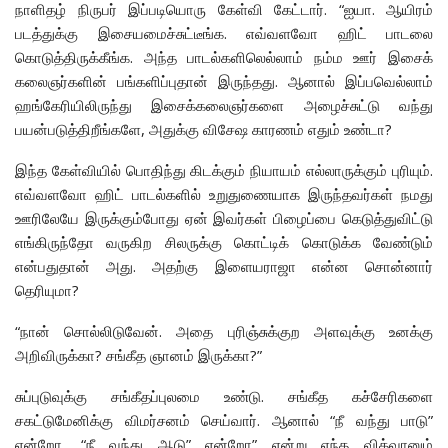
நாளிதழ் நிருபர் இப்படியொரு கேள்வி கேட்டார். “ஐயா. ஆயிரம்
படத்துக்கு இசையமைச்சுட்டீங்க. எவ்வளவோ ஹிட் பாடலை
கொடுத்திருக்கீங்க. அந்த பாடல்களிலெல்லாம் நம்ம ஊர் இசைக்
கலைஞர்களின் பங்களிப்புதான் இருந்தது. ஆனால் இப்பவெல்லாம்
ஹங்கேரியிலிருந்து இசைக்கலைஞர்களை அழைச்சுட்டு வந்து
பயன்படுத்திறீங்களே, அதுக்கு விசேஷ காரணம் எதும் உண்டா?
இந்த கேள்வியில் பொதிந்து கிடக்கும் நியாயம் எல்லாருக்கும் புரியும்.
எவ்வளவோ ஹிட் பாடல்களில் உறுதுணையாக இருந்தவர்கள் நமது
ஊரிலேயே இருக்கும்போது ஏன் இவர்கள் பிழைப்பை கெடுத்துவிட்டு
எங்கிருந்தோ வருகிற சிலருக்கு கொட்டிக் கொடுக்க வேண்டும்
என்பதுதான் அது. அதற்கு இளையராஜா என்ன சொன்னார்
தெரியுமா?
“நான் சொல்லிடுவேன். அதை புரிஞ்சுக்குற அளவுக்கு உனக்கு
அறிவிருக்கா? சங்கீத ஞானம் இருக்கா?”
சுப்புடுவுக்கு சங்கீதப்புலமை உண்டு. சங்கீத கச்சேரிகளை
சகட்டுமேனிக்கு விமர்சனம் செய்வார். ஆனால் “நீ வந்து பாடு”
என்றோ, “நீ வந்து ஆடு” என்றோ” என்று எந்த வித்வானும்