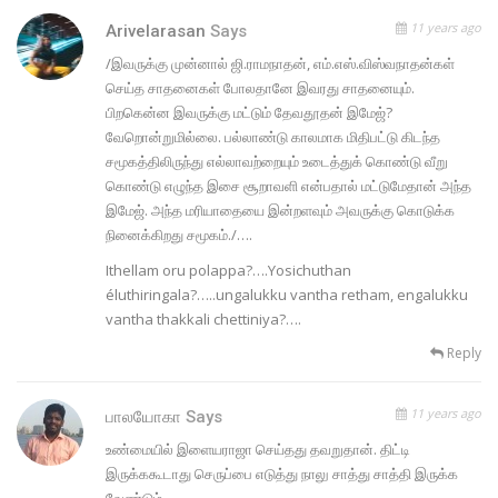
11 years ago
Arivelarasan
Says
/இவருக்கு முன்னால் ஜி.ராமநாதன், எம்.எஸ்.விஸ்வநாதன்கள்
செய்த சாதனைகள் போலதானே இவரது சாதனையும்.
பிறகென்ன இவருக்கு மட்டும் தேவதூதன் இமேஜ்?
வேறொன்றுமில்லை. பல்லாண்டு காலமாக மிதிபட்டு கிடந்த
சமூகத்திலிருந்து எல்லாவற்றையும் உடைத்துக் கொண்டு வீறு
கொண்டு எழுந்த இசை சூறாவளி என்பதால் மட்டுமேதான் அந்த
இமேஜ். அந்த மரியாதையை இன்றளவும் அவருக்கு கொடுக்க
நினைக்கிறது சமூகம்./….
Ithellam oru polappa?….Yosichuthan
éluthiringala?…..ungalukku vantha retham, engalukku
vantha thakkali chettiniya?….
Reply
11 years ago
பாலயோகா
Says
உண்மையில் இளையராஜா செய்தது தவறுதான். திட்டி
இருக்ககூடாது செருப்பை எடுத்து நாலு சாத்து சாத்தி இருக்க
வேண்டும்.