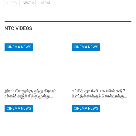
PREV
NEXT
1 of 961
NTC VIDEOS
CINEMA NEWS
CINEMA NEWS
இராம பிரானுக்கு ஐந்து கிரஹம்
கட்சித் துவங்கிய கமலின் கதி?
உச்சம்! அஜித்திற்கு மூன்று…
போட்டுத்தாக்கும் சொல்வாக்கு…
CINEMA NEWS
CINEMA NEWS