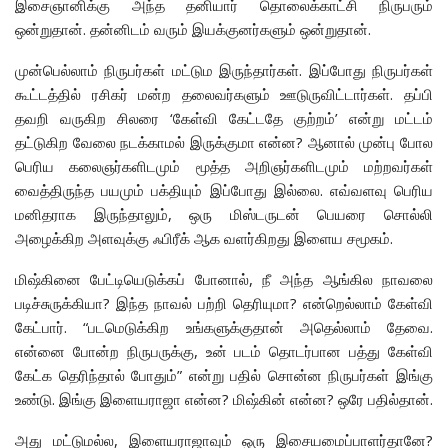
இசைஞானிக்கு அந்த தனியார் தொலைக்காட்சி நிருபரும்
ஒன்றுதான். தன்னிடம் வரும் இயக்குனர்களும் ஒன்றுதான்.
முன்பெல்லாம் நிருபர்கள் மட்டும இருந்தார்கள். இப்போது நிருபர்கள்
கூட்டத்தில் ரசிகர் மன்ற தலைவர்களும் ஊடுருவிட்டார்கள். தப்பி
தவறி வருகிற சிலரை ‘கேள்வி கேட்டதே குற்றம்’ என்று மட்டம்
தட்டுகிற வேலை நடக்காமல் இருக்குமா என்ன? ஆனால் முன்பு போல
பெரிய கலைஞர்களிடமும் மூத்த அறிஞர்களிடமும் மற்றவர்கள்
வைத்திருந்த பயமும் பக்தியும் இப்போது இல்லை. எவ்வளவு பெரிய
மனிதராக இருந்தாலும், ஒரு மிஸ்டருடன் பெயரை சொல்லி
அழைக்கிற அளவுக்கு ஃபிரீக் ஆக வளர்கிறது இளைய சமூகம்.
மிஷ்கினை பேட்டியெடுக்கப் போனால், நீ அந்த ஆங்கில நாவலை
படிச்சுருக்கியா? இந்த நாவல் பற்றி தெரியுமா? என்றெல்லாம் கேள்வி
கேட்பார். “படமெடுக்கிற உங்களுக்குதான் அதெல்லாம் தேவை.
என்னை போன்ற நிருபருக்கு, உன் படம் தொடர்பான பத்து கேள்வி
கேட்க தெரிந்தால் போதும்” என்று பதில் சொன்ன நிருபர்கள் இங்கு
உண்டு. இங்கு இளையராஜா என்ன? மிஷ்கின் என்ன? ஒரே பதில்தான்.
அது மட்டுமல்ல, இளையராஜாவும் ஒரு இசையமைப்பாளர்தானே?