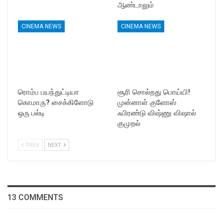
ஆண்டாலும்
CINEMA NEWS
CINEMA NEWS
ரொம்ப பயந்துட்டியா
சூரி சொல்றது பொய்யி!
கொமாரு? சைக்கிளோடு
முன்னாள் குளோஸ்
ஒரு பல்டி
ஃபிரண்டு விஷ்ணு விஷால்
குமுறல்
PREV
NEXT
13 COMMENTS