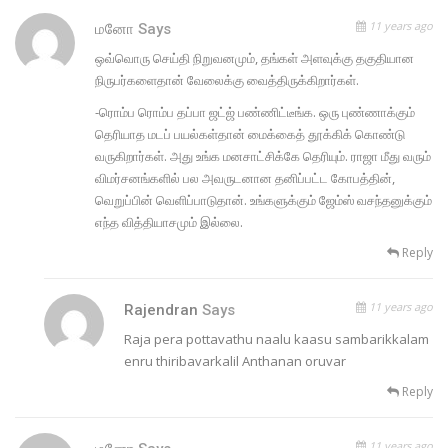
11 years ago
மனோ
Says
ஒவ்வொரு செய்தி நிறுவனமும், தங்கள் அளவுக்கு தகுதியான
நிருபர்களைதான் வேலைக்கு வைத்திருக்கிறார்கள்.
-ரொம்ப ரொம்ப தப்பா ஜட்ஜ் பண்ணிட்டீங்க. ஒரு புண்ணாக்கும்
தெரியாத மடப் பயல்கள்தான் மைக்கைத் தூக்கிக் கொண்டு
வருகிறார்கள். அது உங்க மனசாட்சிக்கே தெரியும். ராஜா மீது வரும்
விமர்சனங்களில் பல அவருடனான தனிப்பட்ட கோபத்தின்,
வெறுப்பின் வெளிப்பாடுதான். உங்களுக்கும் ஜேம்ஸ் வசந்தனுக்கும்
எந்த வித்தியாசமும் இல்லை.
Reply
11 years ago
Rajendran
Says
Raja pera pottavathu naalu kaasu sambarikkalam
enru thiribavarkalil Anthanan oruvar
Reply
11 years ago