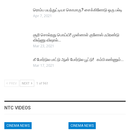
ரொம்ப பயந்துட்டியா கொமாரு? சைக்கிளோடு ஒரு பல்டி
Apr 7, 2021
சூரி சொல்றது பொய்யி! முன்னாள் குளோஸ் ஃபிரண்டு
விஷ்ணு விஷால்…
Mar 23, 2021
கீ போர்டுல பாட்டு ஆன் போர்டுல பூட்டு! கம்பி எண்ணும்…
Mar 17, 2021
PREV
NEXT
1 of 961
NTC VIDEOS
CINEMA NEWS
CINEMA NEWS