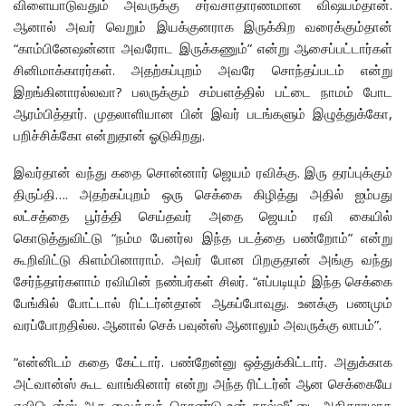
விளையாடுவதும் அவருக்கு சர்வசாதாரணமான விஷயம்தான்.
ஆனால் அவர் வெறும் இயக்குனராக இருக்கிற வரைக்கும்தான்
“காம்பினேஷன்னா அவரோட இருக்கணும்” என்று ஆசைப்பட்டார்கள்
சினிமாக்காரர்கள். அதற்கப்புறம் அவரே சொந்தப்படம் என்று
இறங்கினாரல்லவா? பலருக்கும் சம்பளத்தில் பட்டை நாமம் போட
ஆரம்பித்தார். முதலாளியான பின் இவர் படங்களும் இழுத்துக்கோ,
பறிச்சிக்கோ என்றுதான் ஓடுகிறது.
இவர்தான் வந்து கதை சொன்னார் ஜெயம் ரவிக்கு. இரு தரப்புக்கும்
திருப்தி…. அதற்கப்புறம் ஒரு செக்கை கிழித்து அதில் ஐம்பது
லட்சத்தை பூர்த்தி செய்தவர் அதை ஜெயம் ரவி கையில்
கொடுத்துவிட்டு “நம்ம பேனர்ல இந்த படத்தை பண்றோம்” என்று
கூறிவிட்டு கிளம்பினாராம். அவர் போன பிறகுதான் அங்கு வந்து
சேர்ந்தார்களாம் ரவியின் நண்பர்கள் சிலர். “எப்படியும் இந்த செக்கை
பேங்கில் போட்டால் ரிட்டர்ன்தான் ஆகப்போவுது. உனக்கு பணமும்
வரப்போறதில்ல. ஆனால் செக் பவுன்ஸ் ஆனாலும் அவருக்கு லாபம்”.
“என்னிடம் கதை கேட்டார். பண்றேன்னு ஒத்துக்கிட்டார். அதுக்காக
அட்வான்ஸ் கூட வாங்கினார் என்று அந்த ரிட்டர்ன் ஆன செக்கையே
எவிடென்ஸ் ஆக வைத்துக் கொண்டு உன் கால்ஷீட்டை அதிகாரமாக