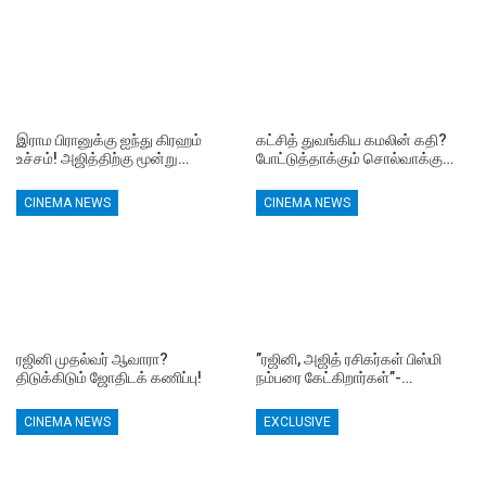
இராம பிரானுக்கு ஐந்து கிரஹம்
கட்சித் துவங்கிய கமலின் கதி?
உச்சம்! அஜித்திற்கு மூன்று…
போட்டுத்தாக்கும் சொல்வாக்கு…
CINEMA NEWS
CINEMA NEWS
ரஜினி முதல்வர் ஆவாரா?
”ரஜினி, அஜித் ரசிகர்கள் பிஸ்மி
திடுக்கிடும் ஜோதிடக் கணிப்பு!
நம்பரை கேட்கிறார்கள்”-…
CINEMA NEWS
EXCLUSIVE