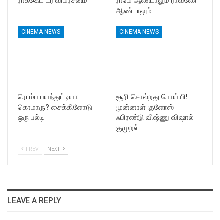
ராக்கெட் ட்ரீ விமர்சனம்
ராமே ஆண்டாலும் ராவணே
ஆண்டாலும்
CINEMA NEWS
CINEMA NEWS
ரொம்ப பயந்துட்டியா
சூரி சொல்றது பொய்யி!
கொமாரு? சைக்கிளோடு
முன்னாள் குளோஸ்
ஒரு பல்டி
ஃபிரண்டு விஷ்ணு விஷால்
குமுறல்
PREV
NEXT
LEAVE A REPLY