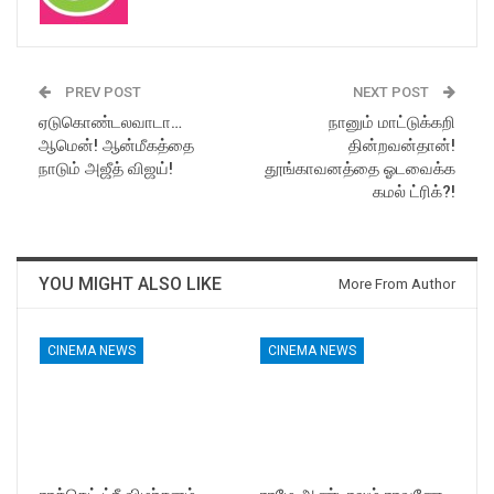
PREV POST
NEXT POST
ஏடுகொண்டலவாடா…
நானும் மாட்டுக்கறி
ஆமென்! ஆன்மீகத்தை
தின்றவன்தான்!
நாடும் அஜீத் விஜய்!
தூங்காவனத்தை ஓடவைக்க
கமல் ட்ரிக்?!
YOU MIGHT ALSO LIKE
More From Author
CINEMA NEWS
CINEMA NEWS