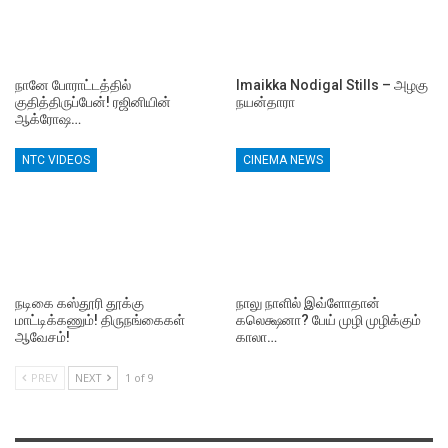
நானே போராட்டத்தில்
Imaikka Nodigal Stills – அழகு
குதித்திருப்பேன்! ரஜினியின்
நயன்தாரா
ஆக்ரோஷ…
NTC VIDEOS
CINEMA NEWS
நடிகை கஸ்தூரி தூக்கு
நாலு நாளில் இவ்ளோதான்
மாட்டிக்கணும்! திருநங்கைகள்
கலெக்ஷனா? பேய் முழி முழிக்கும்
ஆவேசம்!
காலா…
PREV
NEXT
1 of 9