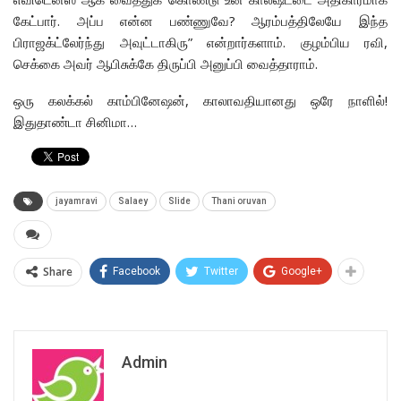
கேட்பார். அப்ப என்ன பண்ணுவே? ஆரம்பத்திலேயே இந்த
பிராஜக்ட்லேர்ந்து அவுட்டாகிரு” என்றார்களாம். குழம்பிய ரவி,
செக்கை அவர் ஆபிசுக்கே திருப்பி அனுப்பி வைத்தாராம்.
ஒரு கலக்கல் காம்பினேஷன், காலாவதியானது ஒரே நாளில்!
இதுதாண்டா சினிமா…
jayamravi
Salaey
Slide
Thani oruvan
Share
Facebook
Twitter
Google+
Admin