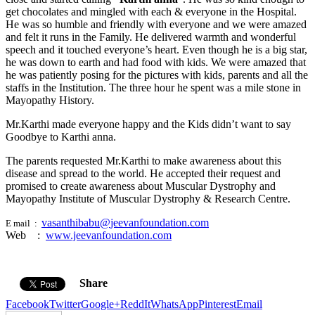
get chocolates and mingled with each & everyone in the Hospital.
He was so humble and friendly with everyone and we were amazed
and felt it runs in the Family. He delivered warmth and wonderful
speech and it touched everyone’s heart. Even though he is a big star,
he was down to earth and had food with kids. We were amazed that
he was patiently posing for the pictures with kids, parents and all the
staffs in the Institution. The three hour he spent was a mile stone in
Mayopathy History.
Mr.Karthi made everyone happy and the Kids didn’t want to say
Goodbye to Karthi anna.
The parents requested Mr.Karthi to make awareness about this
disease and spread to the world. He accepted their request and
promised to create awareness about Muscular Dystrophy and
Mayopathy Institute of Muscular Dystrophy & Research Centre.
vasanthibabu@
jeevanfoundation.com
E mail :
Web :
www.jeevanfoundation.com
Share
Facebook
Twitter
Google+
ReddIt
WhatsApp
Pinterest
Email