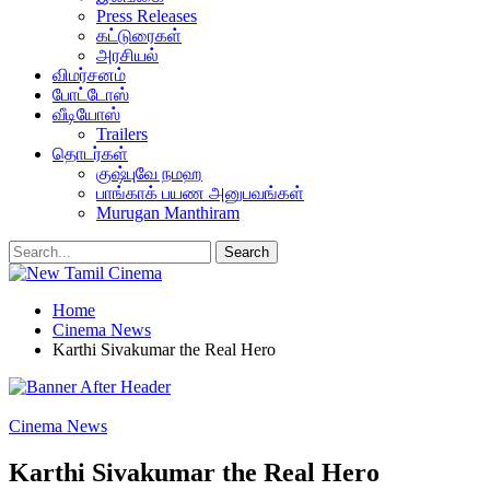
Press Releases
கட்டுரைகள்
அரசியல்
விமர்சனம்
போட்டோஸ்
வீடியோஸ்
Trailers
தொடர்கள்
குஷ்புவே நமஹ
பாங்காக் பயண அனுபவங்கள்
Murugan Manthiram
Home
Cinema News
Karthi Sivakumar the Real Hero
Cinema News
Karthi Sivakumar the Real Hero