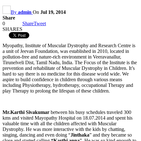
By
admin
On
Jul 19, 2014
Share
0
Share
Tweet
SHARES
Myopathy, Institute of Muscular Dystrophy and Research Centre is
a unit of Jeevan Foundation, was established in 2010, located in
pollution-free and nature-rich environment in Veeravanallur,
Tirunelveli Dist, Tamil Nadu, India. The Focus of the Institute is the
prevention and rehabilitate of Muscular Dystrophy in Children. It’s
hard to say there is no medicine for this disease world wide. We
aspire to build confidence in children through various means
including Physiotherapy, hydrotherapy, occupational Therapy and
play Therapy to prolong the lifespan of these children.
Mr.Karthi Sivakumar
between his busy schedules traveled 300
kms and visited Mayopathy Hospital on 18.07.2014 and spent his
valuable time with all the children affected with Muscular
Dystrophy. He was more interactive with the kids by chatting,
singing, dancing and even doing “
Jinthaka
” and they became so
close and started calling
“Karthi anna
”. He was so kind enough to