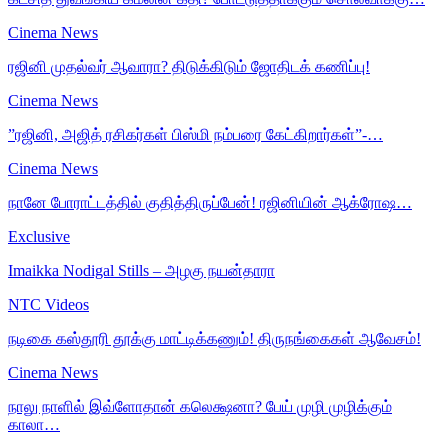
Cinema News
ரஜினி முதல்வர் ஆவாரா? திடுக்கிடும் ஜோதிடக் கணிப்பு!
Cinema News
”ரஜினி, அஜித் ரசிகர்கள் பிஸ்மி நம்பரை கேட்கிறார்கள்”-…
Cinema News
நானே போராட்டத்தில் குதித்திருப்பேன்! ரஜினியின் ஆக்ரோஷ…
Exclusive
Imaikka Nodigal Stills – அழகு நயன்தாரா
NTC Videos
நடிகை கஸ்தூரி தூக்கு மாட்டிக்கணும்! திருநங்கைகள் ஆவேசம்!
Cinema News
நாலு நாளில் இவ்ளோதான் கலெக்ஷனா? பேய் முழி முழிக்கும்
காலா…