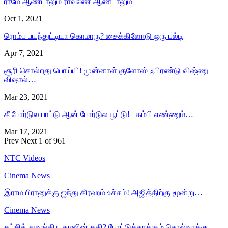
ராமே ஆண்டாலும் ராவணே ஆண்டாலும்
Oct 1, 2021
ரொம்ப பயந்துட்டியா கொமாரு? சைக்கிளோடு ஒரு பல்டி
Apr 7, 2021
சூரி சொல்றது பொய்யி! முன்னாள் குளோஸ் ஃபிரண்டு விஷ்ணு
விஷால்…
Mar 23, 2021
கீ போர்டுல பாட்டு ஆன் போர்டுல பூட்டு! கம்பி எண்ணும்…
Mar 17, 2021
Prev
Next
1 of 961
NTC Videos
Cinema News
இராம பிரானுக்கு ஐந்து கிரஹம் உச்சம்! அஜித்திற்கு மூன்று…
Cinema News
கட்சித் துவங்கிய கமலின் கதி? போட்டுத்தாக்கும் சொல்வாக்கு…