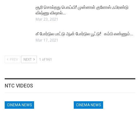
சூரி சொல்றது பொய்யி! முன்னாள் குளோஸ் ஃபிரண்டு
விஷ்ணு விஷால்…
Mar 23, 2021
கீ போர்டுல பாட்டு ஆன் போர்டுல பூட்டு! கம்பி எண்ணும்…
Mar 17, 2021
PREV
NEXT
1 of 961
NTC VIDEOS
CINEMA NEWS
CINEMA NEWS