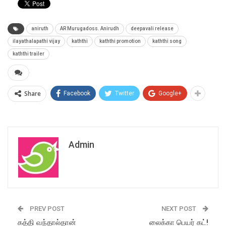
aniruth
AR Murugadoss. Anirudh
deepavali release
ilayathalapathi vijay
kaththi
kaththi promotion
kaththi song
kaththi trailer
Share
Facebook
Twitter
Google+
Admin
PREV POST
NEXT POST
கத்தி வந்தால்தான்
லைக்கா பெயர் கட்!