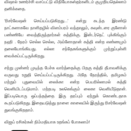
விஷால் உணர்ச்சி வசப்பட்டு விநியோகஸ்தர்களிடம் குமுறியதெல்லாம்
தனிக்கதை.
‘ரிசர்வேஷன் செய்யப்படுகிறது…’ என்று கடந்த இரண்டு
நாட்களாகவே நாளிதழில் விளம்பரம் வந்தாலும், கவுன்டரை குளோஸ்
பண்ணியே வைத்திருந்தார்கள் கத்திக்கு. இன்டர்நெட் புக்கிங்கும்
நஹி . நேரம் செல்ல செல்ல, அவ்ளோதான் கத்தி என்ற எண்ணமும்
தலையோங்கியது. எல்லா சந்தேகங்களுக்கும் முற்றுப்புள்ளி
வைக்கப்பட்டிருக்கிறது.
சற்று முன்னர் முடிந்த பேச்சு வார்த்தைக்கு பிறகு கத்தி தீபாவளிக்கு
வருவது உறுதி செய்யப்பட்டிருக்கிறது. அதே நேரத்தில், தமிழகம்
மற்றும் புதுவையில் லைக்கா என்ற பெயரில்லாமல் கத்தி
வெளியிடப்படுமாம். மற்றபடி உலகெங்கும் லைகா வெளியீடுதான்.
இப்படியொரு ஒப்பந்தத்தை இரு தரப்பும் ஏற்றுக் கொண்டதாக
கூறப்படுகிறது. இதையடுத்து நாளை காலையில் இருந்து ரிசர்வேஷன்
துவங்குகிறதாம்.
விஜய் ரசிகர்கள் நிம்மதியாக உறங்கப் போகலாம்!