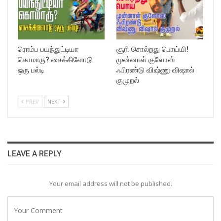
ரொம்ப பயந்துட்டியா
சூரி சொல்றது பொய்யி!
கொமாரு? சைக்கிளோடு
முன்னாள் குளோஸ்
ஒரு பல்டி
ஃபிரண்டு விஷ்ணு விஷால்
குமுறல்
PREV
NEXT
LEAVE A REPLY
Your email address will not be published.