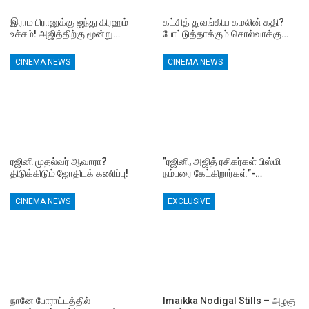
இராம பிரானுக்கு ஐந்து கிரஹம்
கட்சித் துவங்கிய கமலின் கதி?
உச்சம்! அஜித்திற்கு மூன்று…
போட்டுத்தாக்கும் சொல்வாக்கு…
CINEMA NEWS
CINEMA NEWS
ரஜினி முதல்வர் ஆவாரா?
”ரஜினி, அஜித் ரசிகர்கள் பிஸ்மி
திடுக்கிடும் ஜோதிடக் கணிப்பு!
நம்பரை கேட்கிறார்கள்”-…
CINEMA NEWS
EXCLUSIVE
நானே போராட்டத்தில்
Imaikka Nodigal Stills – அழகு