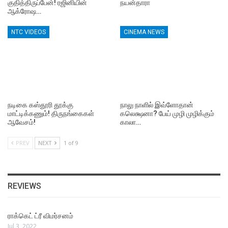
குதித்திருப்பேன்! ரஜினியின்
நயன்தாரா
ஆக்ரோஷ…
NTC VIDEOS
CINEMA NEWS
நடிகை கஸ்தூரி தூக்கு
நாலு நாளில் இவ்ளோதான்
மாட்டிக்கணும்! திருநங்கைகள்
கலெக்ஷனா? பேய் முழி முழிக்கும்
ஆவேசம்!
காலா…
PREV
NEXT
1 of 9
REVIEWS
ராக்கெட் ட்ரீ விமர்சனம்
Jul 3, 2022