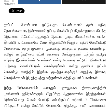
SHARES
தரப்பட்ட போஸ்டரை ஒட்டுவதா, வேண்டாமா? முன் பதிவு
தொடங்கலாமா, இல்லையா? இப்படி கேள்வியும் கிறுக்கலுமாக கிடந்த
அத்தனை தியேட்டர்களுக்கும் ஆரவார முடிவு கிடைச்சாச்சு. கடந்த
இரண்டு நாட்களாகவே செம இழுபறியில் இருந்த கத்தி வெளியீட்டு
பிரச்சனை, சற்று முன்னர் முடிவுக்கு வந்ததாக தகவல் பரவுகிறது.
தமிழர் வாழ்வுரிமை கட்சி தலைவர் வேல்முருகன் மற்றும் தமிழர்
சார்ந்த இயக்கங்கள் ‘லைக்கா’ என்ற பெயரை மட்டும் நீக்கிவிட்டு
படத்தை வெளியிட்டுக் கொள்ளுங்கள் என்று முண்டா தட்டிக்
கொண்டு களத்தில் இறங்க, முடிந்தவரைக்கும் அதற்கு இசைவு
கொடுக்காமல் இழுத்தடித்து வந்தார்கள் கத்தி தயாரிப்பாளர்கள்.
இந்த பிரச்சனையில் அரசலும் புரசலுமாக திரையுலகத்தின்
முன்னணி ஹீரோக்களும் விஜய்க்கு ஆதரவாகவே இருந்தார்கள்.
அவ்வப்போது போன் போட்டு சம்பந்தப்பட்டவர்களிடம் ‘பிரச்சனை
தீர்ந்ததா?’ என்று கேட்டுக் கொண்டே இருந்தது தனி சுவாரஸ்யம்.