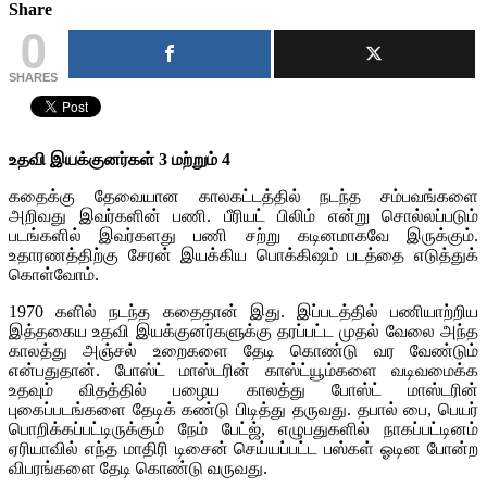
Share
0
SHARES
உதவி இயக்குனர்கள் 3 மற்றும் 4
கதைக்கு தேவையான காலகட்டத்தில் நடந்த சம்பவங்களை
அறிவது இவர்களின் பணி. பீரியட் பிலிம் என்று சொல்லப்படும்
படங்களில் இவர்களது பணி சற்று கடினமாகவே இருக்கும்.
உதாரணத்திற்கு சேரன் இயக்கிய பொக்கிஷம் படத்தை எடுத்துக்
கொள்வோம்.
1970 களில் நடந்த கதைதான் இது. இப்படத்தில் பணியாற்றிய
இத்தகைய உதவி இயக்குனர்களுக்கு தரப்பட்ட முதல் வேலை அந்த
காலத்து அஞ்சல் உறைகளை தேடி கொண்டு வர வேண்டும்
என்பதுதான். போஸ்ட் மாஸ்டரின் காஸ்ட்யூம்களை வடிவமைக்க
உதவும் விதத்தில் பழைய காலத்து போஸ்ட் மாஸ்டரின்
புகைப்படங்களை தேடிக் கண்டு பிடித்து தருவது. தபால் பை, பெயர்
பொறிக்கப்பட்டிருக்கும் நேம் பேட்ஜ், எழுபதுகளில் நாகப்பட்டினம்
ஏரியாவில் எந்த மாதிரி டிசைன் செய்யப்பட்ட பஸ்கள் ஓடின போன்ற
விபரங்களை தேடி கொண்டு வருவது.