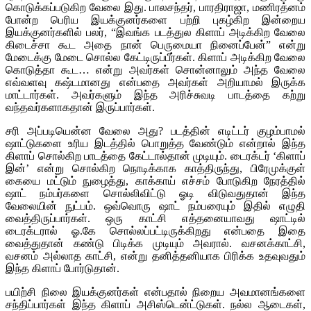
கொடுக்கப்படுகிற வேலை இது. பாலசந்தர், பாரதிராஜா, மணிரத்னம்
போன்ற பெரிய இயக்குனர்களை பற்றி புகழ்கிற இன்றைய
இயக்குனர்களில் பலர், “இவங்க படத்துல கிளாப் அடிக்கிற வேலை
கிடைச்சா கூட அதை நான் பெருமையா நினைப்பேன்” என்று
மேடைக்கு மேடை சொல்ல கேட்டிருப்பீர்கள். கிளாப் அடிக்கிற வேலை
கொடுத்தா கூட… என்று அவர்கள் சொன்னாலும் அந்த வேலை
எவ்வளவு கஷ்டமானது என்பதை அவர்கள் அறியாமல் இருக்க
மாட்டார்கள். அவர்களும் இந்த அரிச்சுவடி பாடத்தை கற்று
வந்தவர்களாகதான் இருப்பார்கள்.
சரி அப்படியென்ன வேலை அது? படத்தின் எடிட்டர் குழம்பாமல்
ஷாட்டுகளை உரிய இடத்தில் பொறுத்த வேண்டும் என்றால் இந்த
கிளாப் சொல்கிற பாடத்தை கேட்டால்தான் முடியும். டைரக்டர் ‘கிளாப்
இன்’ என்று சொல்கிற நொடிக்காக காத்திருந்து, பிரேமுக்குள்
கையை மட்டும் நுழைத்து, காக்காய் எச்சம் போடுகிற நேரத்தில்
ஷாட் நம்பர்களை சொல்லிவிட்டு ஓடி விடுவதுதான் இந்த
வேலையின் நுட்பம். ஒவ்வொரு ஷாட் நம்பரையும் இதில் எழுதி
வைத்திருப்பார்கள். ஒரு காட்சி எத்தனையாவது ஷாட்டில்
டைரக்டரால் ஓ.கே சொல்லப்பட்டிருக்கிறது என்பதை இதை
வைத்துதான் கண்டு பிடிக்க முடியும் அவரால். வசனக்காட்சி,
வசனம் அல்லாத காட்சி, என்று தனித்தனியாக பிரிக்க உதவுவதும்
இந்த கிளாப் போர்டுதான்.
பயிற்சி நிலை இயக்குனர்கள் என்பதால் நிறைய அவமானங்களை
சந்திப்பார்கள் இந்த கிளாப் அசிஸ்டென்ட்டுகள். நல்ல ஆடைகள்,