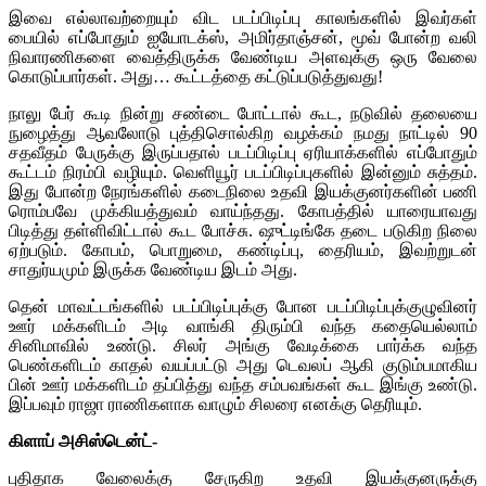
இவை எல்லாவற்றையும் விட படப்பிடிப்பு காலங்களில் இவர்கள்
பையில் எப்போதும் ஐயோடக்ஸ், அமிர்தாஞ்சன், மூவ் போன்ற வலி
நிவாரணிகளை வைத்திருக்க வேண்டிய அளவுக்கு ஒரு வேலை
கொடுப்பார்கள். அது… கூட்டத்தை கட்டுப்படுத்துவது!
நாலு பேர் கூடி நின்று சண்டை போட்டால் கூட, நடுவில் தலையை
நுழைத்து ஆவலோடு புத்திசொல்கிற வழக்கம் நமது நாட்டில் 90
சதவீதம் பேருக்கு இருப்பதால் படப்பிடிப்பு ஏரியாக்களில் எப்போதும்
கூட்டம் நிரம்பி வழியும். வெளியூர் படப்பிடிப்புகளில் இன்னும் சுத்தம்.
இது போன்ற நேரங்களில் கடைநிலை உதவி இயக்குனர்களின் பணி
ரொம்பவே முக்கியத்துவம் வாய்ந்தது. கோபத்தில் யாரையாவது
பிடித்து தள்ளிவிட்டால் கூட போச்சு. ஷுட்டிங்கே தடை படுகிற நிலை
ஏற்படும். கோபம், பொறுமை, கண்டிப்பு, தைரியம், இவற்றுடன்
சாதுர்யமும் இருக்க வேண்டிய இடம் அது.
தென் மாவட்டங்களில் படப்பிடிப்புக்கு போன படப்பிடிப்புக்குழுவினர்
ஊர் மக்களிடம் அடி வாங்கி திரும்பி வந்த கதையெல்லாம்
சினிமாவில் உண்டு. சிலர் அங்கு வேடிக்கை பார்க்க வந்த
பெண்களிடம் காதல் வயப்பட்டு அது டெவலப் ஆகி குடும்பமாகிய
பின் ஊர் மக்களிடம் தப்பித்து வந்த சம்பவங்கள் கூட இங்கு உண்டு.
இப்பவும் ராஜா ராணிகளாக வாழும் சிலரை எனக்கு தெரியும்.
கிளாப் அசிஸ்டென்ட்-
புதிதாக வேலைக்கு சேருகிற உதவி இயக்குனருக்கு