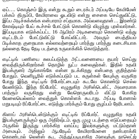
ஏய்…. கொஞ்சம் இரு என்று கூறும் டைரக்டர் அப்படியே கேமிமேன்
பக்கம் திரும்பி, கேமிராவை ஓடவிடு என்று சைகை செய்துவிட்டு,
இப்ப அடிச்சுக்கங்க என்பாராம் சப்தமாக. அவ்வளவுதான்… இரண்டு
கோஷ்டியும் பேய் கூச்சல் போட்டுக் கொண்டு விழுந்து புரள்வார்கள்.
இப்படியாக எடுக்கப்பட்ட 16 ஆயிரம் அடிகளையும் கொண்டு வந்து
எடிட்டரிடம் போட்டுவிட்டு போய்விட்டார். அவரும் பைத்தியம்
பிடிக்காத குறையாக எல்லாவற்றையும் பார்த்து பார்த்து கடைசியாக
நல்லதை தேடி தேடி படத்தை உருவாக்கிக் கொடுத்தார்.
எடிட்டிங் பணியை சுலபப்படுத்த அட்டவணையை தயார் செய்து
வைத்திருக்கிறார்கள் தொழில் நுட்ப கலைஞர்கள். இதில் உதவி
இயக்குனர் ஆங்காங்கே என்ன நடக்கிறது என்பதை குறித்தால்
போதும். வெளியூரில் எடுக்கப்படும் பட சுருள்கள் லேபுக்கு வருகிற
போது இந்த எடிட்டிங் ரிபோர்ட்டையும் கூடவே கொண்டு செல்ல
வேண்டும். இந்த ரிப்போர்ட் எழுதுகிற அசிஸ்டென்ட், அவசரமாக
பாத்ரூம் வருகிறது என்று வேறொருவரிடம் விட்டு போகிற
வேலையெல்லாம் வைத்துக் கொள்ளக் கூடாது. அப்படி போனால்
மறுபடியும் ரிப்போர்ட்டை எடுத்து பார்க்கும் போது குழப்பம் நேரிடலாம்.
கிளாப் அசிஸ்டென்டுக்கும் எடிட்டிங் ரிப்போர்ட் எழுதுகிற உதவி
இயக்குனருக்கும் ஒரு அதிர்ஷ்டம். ஒரு முழு படத்தை எடுப்பதையும்
அருகில் இருந்து பார்க்கிற வாய்ப்பு இவர்களுக்கு மட்டும்தான்
அமையும். அதிலும் ஆபரேடிவ் கேமிராமேனை நண்பராக்கி
கொண்டால் லென்ஸ் கூட அத்துப்படியாகிற அளவுக்கு நாலெட்ஜ்