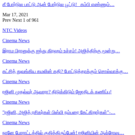
கீ போர்டுல பாட்டு ஆன் போர்டுல பூட்டு! கம்பி எண்ணும்…
Mar 17, 2021
Prev
Next
1 of 961
NTC Videos
Cinema News
இராம பிரானுக்கு ஐந்து கிரஹம் உச்சம்! அஜித்திற்கு மூன்று…
Cinema News
கட்சித் துவங்கிய கமலின் கதி? போட்டுத்தாக்கும் சொல்வாக்கு…
Cinema News
ரஜினி முதல்வர் ஆவாரா? திடுக்கிடும் ஜோதிடக் கணிப்பு!
Cinema News
”ரஜினி, அஜித் ரசிகர்கள் பிஸ்மி நம்பரை கேட்கிறார்கள்”-…
Cinema News
நானே போராட்டத்தில் குதித்திருப்பேன்! ரஜினியின் ஆக்ரோஷ…