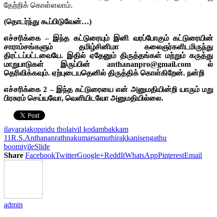
தேற்றிக் கொள்ளலாம்.
(தொடர்ந்து கூப்பிடுவேன்…)
எச்சரிக்கை – இந்த கட்டுரையும் இனி வரப்போகும் கட்டுரையின்
சாராம்சங்களும் தமிழ்சினிமா கலைஞர்களிடமிருந்து
திரட்டப்பட்டவையே. இதில் ஏதேனும் திருத்தங்கள் மற்றும் கருத்து
மாறுபாடுகள் இருப்பின் anthananpro@gmail.com ல்
தெரிவிக்கவும். ஏற்புடையதெனில் திருத்திக் கொள்கிறேன். நன்றி
எச்சரிக்கை 2 – இந்த கட்டுரையை என் அனுமதியின்றி யாரும் மறு
பிரசுரம் செய்யவோ, வெளியிடவோ அனுமதியில்லை.
ilayaraja
koppidu tholaivil kodambakkam
11
R.S.Anthanan
rathnakumar
samuthirakkani
sengathu
boomiyile
Slide
Share
Facebook
Twitter
Google+
ReddIt
WhatsApp
Pinterest
Email
admin