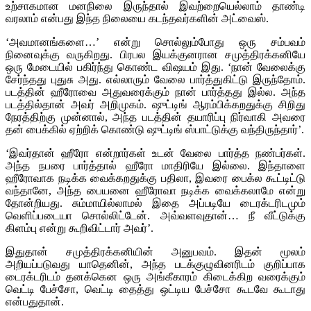
உற்சாகமான மனநிலை இருந்தால் இவற்றையெல்லாம் தாண்டி
வரலாம் என்பது இந்த நிலையை கடந்தவர்களின் அட்வைஸ்.
‘அவமானங்களை…’ என்று சொல்லும்போது ஒரு சம்பவம்
நினைவுக்கு வருகிறது. பிரபல இயக்குனரான சமுத்திரக்கனியே
ஒரு மேடையில் பகிர்ந்து கொண்ட விஷயம் இது. ‘நான் வேலைக்கு
சேர்ந்தது புதுசு அது. எல்லாரும் வேலை பார்த்துகிட்டு இருந்தோம்.
படத்தின் ஹீரோவை அதுவரைக்கும் நான் பார்த்தது இல்ல. அந்த
படத்தில்தான் அவர் அறிமுகம். ஷுட்டிங் ஆரம்பிக்கறதுக்கு சிறிது
நேரத்திற்கு முன்னால், அந்த படத்தின் தயாரிப்பு நிர்வாகி அவரை
தன் பைக்கில் ஏற்றிக் கொண்டு ஷுட்டிங் ஸ்பாட்டுக்கு வந்திருந்தார்’.
‘இவர்தான் ஹீரோ என்றார்கள் உடன் வேலை பார்த்த நண்பர்கள்.
அந்த நபரை பார்த்தால் ஹீரோ மாதிரியே இல்லை. இந்தாளை
ஹீரோவாக நடிக்க வைக்கறதுக்கு பதிலா, இவரை பைக்ல கூட்டிட்டு
வந்தானே, அந்த பையனை ஹீரோவா நடிக்க வைக்கலாமே என்று
தோன்றியது. சும்மாயில்லாமல் இதை அப்படியே டைரக்டரிடமும்
வெளிப்படையா சொல்லிட்டேன். அவ்வளவுதான்… நீ வீட்டுக்கு
கிளம்பு என்று கூறிவிட்டார் அவர்’.
இதுதான் சமுத்திரக்கனியின் அனுபவம். இதன் மூலம்
அறியப்படுவது யாதெனின், அந்த படக்குழுவினரிடம் குறிப்பாக
டைரக்டரிடம் தனக்கென ஒரு அங்கீகாரம் கிடைக்கிற வரைக்கும்
வெட்டி பேச்சோ, வெட்டி தைத்து ஒட்டிய பேச்சோ கூடவே கூடாது
என்பதுதான்.