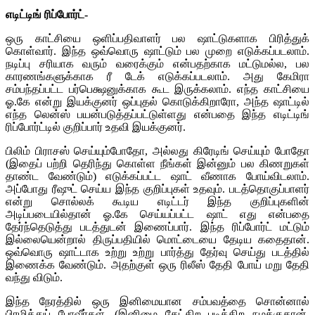
எடிட்டிங் ரிப்போர்ட்-
ஒரு காட்சியை ஒளிப்பதிவாளர் பல ஷாட்டுகளாக பிரித்துக்
கொள்வார். இந்த ஒவ்வொரு ஷாட்டும் பல முறை எடுக்கப்படலாம்.
நடிப்பு சரியாக வரும் வரைக்கும் என்பதற்காக மட்டுமல்ல, பல
காரணங்களுக்காக ரீ டேக் எடுக்கப்படலாம். அது கேமிரா
சம்பந்தப்பட்ட பர்பெக்ஷனுக்காக கூட இருக்கலாம். எந்த காட்சியை
ஓ.கே என்று இயக்குனர் ஒப்புதல் கொடுக்கிறாரோ, அந்த ஷாட்டில்
எந்த லென்ஸ் பயன்படுத்தப்பட்டுள்ளது என்பதை இந்த எடிட்டிங்
ரிப்போர்ட்டில் குறிப்பார் உதவி இயக்குனர்.
பிலிம் பிராசஸ் செய்யும்போதோ, அல்லது கிரேடிங் செய்யும் போதோ
(இதைப் பற்றி தெரிந்து கொள்ள நீங்கள் இன்னும் பல கிணறுகள்
தாண்ட வேண்டும்) எடுக்கப்பட்ட ஷாட் வீணாக போய்விடலாம்.
அப்போது ரீஷுட் செய்ய இந்த குறிப்புகள் உதவும். படத்தொகுப்பாளர்
என்று சொல்லக் கூடிய எடிட்டர் இந்த குறிப்புகளின்
அடிப்படையில்தான் ஓ.கே செய்யப்பட்ட ஷாட் எது என்பதை
தேர்ந்தெடுத்து படத்துடன் இணைப்பார். இந்த ரிப்போர்ட் மட்டும்
இல்லையென்றால் திருப்பதியில் மொட்டையை தேடிய கதைதான்.
ஒவ்வொரு ஷாட்டாக உற்று உற்று பார்த்து தேர்வு செய்து படத்தில்
இணைக்க வேண்டும். அதற்குள் ஒரு ரிலீஸ் தேதி போய் மறு தேதி
வந்து விடும்.
இந்த நேரத்தில் ஒரு இனிமையான சம்பவத்தை சொன்னால்
பிரமித்துப் போவீர்கள். (இனிமை கேட்கிற படிக்கிற நமக்குதான்.