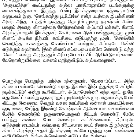
‘அனுபவித்த’ எடிட்டருக்கு அல்ல) பாரதிராஜாவின் படங்களுக்கு
வசனகர்த்தாவாக இருந்து பின்பு இயக்குனரான ரத்னகுமாரின்
அனுபவம் இது. ‘செங்காத்து பூமியிலே’ என்ற படத்தை இயக்கினார்
அவர். அந்த படத்தில் நடித்தது தொழில் முறை நடிகர்கள் அல்ல.
பலரும் அவரது கிராமத்தை சேர்ந்தவர்கள். அப்பாவி மக்கள். கிளாப்
அடிக்கும் உதவி இயக்குனர் கேமிராவை ஆன் பண்ணுவதற்கு முன்
கிளாப் அடிக்க நிற்பார். காட்சியை எடுப்பதற்கு முன், ‘சொல்லிக்
கொடுத்த வசனத்தை பேசுங்கப்பா’ என்றால், அப்படியே பின்னி
எடுக்கும் அவர்கள், இவர் கிளாப் கட்டையை உள்ளே கொண்டு வந்து
‘லொட்’ என்று அடித்ததும் அப்படியே கப் சிப் ஆகிவிடுவார்களாம்.
வேறொன்றுமில்லை, வசனம் மறந்துவிடும். அவ்வளவுதான்.
பொறுத்து பொறுத்து பார்த்த ரத்னகுமார், ‘வேணாம்ப்பா… அந்த
கட்டைய உள்ளயே கொண்டு வராத. இவங்க இஷ்டத்துக்கு பேசட்டும்.
நடிக்கட்டும்’ என்று கூறிவிட்டார். அப்புறமென்ன? எந்த ஷாட் ஓ.கே.
எது வேஸ்ட்? என்று ஒருவராலும் முடிவெடுக்க முடியாதளவுக்கு போய்
விட்டது நிலைமை. வெறும் வசன காட்சிகள் என்றால் பரவாயில்லை.
ஒரு ஊரை சேர்ந்த இரண்டு கோஷ்டிகள் ஆவேசமாக வசனங்களை
பேசிக் கொண்டும் ஒருவரையொருவர் திட்டிக் கொண்டு மேலே
பாய்ந்து சண்டை போட வேண்டிய காட்சிகளையும் அப்படியே
எடுத்தார் டைரக்டர். எவ்வளவு சீரியஸான பைட் சீனாக இருந்தாலும்,
கிளாப் அடிக்கும் உதவி இயக்குனர் உள்ளே புகுந்து ஷாட் எண்ணை
குறிப்பிடுவார். இங்கு அதெல்லாம் எடுப்படவே இல்லை.