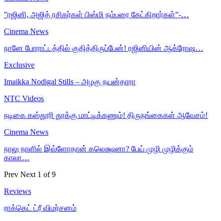
”ரஜினி, அஜித் ரசிகர்கள் பிஸ்மி நம்பரை கேட்கிறார்கள்”-…
Cinema News
நானே போராட்டத்தில் குதித்திருப்பேன்! ரஜினியின் ஆக்ரோஷ…
Exclusive
Imaikka Nodigal Stills – அழகு நயன்தாரா
NTC Videos
நடிகை கஸ்தூரி தூக்கு மாட்டிக்கணும்! திருநங்கைகள் ஆவேசம்!
Cinema News
நாலு நாளில் இவ்ளோதான் கலெக்ஷனா? பேய் முழி முழிக்கும்
காலா…
Prev
Next
1 of 9
Reviews
ராக்கெட் ட்ரீ விமர்சனம்