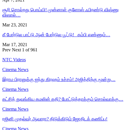
சூரி சொல்றது பொய்யி! முன்னாள் குளோஸ் ஃபிரண்டு விஷ்ணு
விஷால்…
Mar 23, 2021
கீ போர்டுல பாட்டு ஆன் போர்டுல பூட்டு! கம்பி எண்ணும்…
Mar 17, 2021
Prev
Next
1 of 961
NTC Videos
Cinema News
இராம பிரானுக்கு ஐந்து கிரஹம் உச்சம்! அஜித்திற்கு மூன்று…
Cinema News
கட்சித் துவங்கிய கமலின் கதி? போட்டுத்தாக்கும் சொல்வாக்கு…
Cinema News
ரஜினி முதல்வர் ஆவாரா? திடுக்கிடும் ஜோதிடக் கணிப்பு!
Cinema News