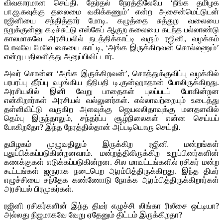
விவகாரமான செய்தி. தேர்தல் நேரத்திலேயே ‘நீங்க தமிழக
பா.ஜ.கவுக்கு தலைமை வகிக்கணும்’ என்ற அசைன்மெட்டுடன்
ரஜினியை சந்தித்தார் மோடி. கழுத்தை சுத்துற வலையை
நறுக்குன்னு கடிச்சுட்டு எஸ்கேப் ஆகுற கலையை கடந்த பல்லாண்டு
காலமாகவே அரசியலில் நடத்திக்காட்டி வரும் ரஜினி, வழக்கம்
போலவே மேலே கையை காட்டி, ‘அங்க இருக்கிறவன் சொல்லணும்’
என்று பதிலளித்து அனுப்பிவிட்டார்.
அவர் சொன்ன ‘அங்க இருக்கிறவன்’, சொத்துக்குவிப்பு வழக்கில்
பரபரப்பு தீர்ப்பு வழங்கிய நீதிபதி டி.குன்ஹாதான் போலிருக்கிறது.
அரசியலில் இனி வேறு பாதைகள் புலப்படப் போகின்றன
என்கிறார்கள் அரசியல் வல்லுனர்கள். எல்லாவற்றையும் உடைத்து
தள்ளிவிட்டு வருகிற அளவுக்கு ஜெயலலிதாவுக்கு மனதளவில்
தெம்பு இருந்தாலும், சந்தர்ப்ப சூழ்நிலைகள் என்ன செய்யப்
போகிறதோ? இந்த நேரத்தில்தான் அப்படியொரு செய்தி.
தமிழகம் முழுவதிலும் இருக்கிற ரஜினி மன்றங்கள்
புதுப்பிக்கப்படுகின்றனவாம். மன்றத்திலிருக்கிற உறுப்பினர்களின்
கணக்குகள் எடுக்கப்படுகின்றன. சில மாவட்டங்களில் ரசிகர் மன்ற
கூட்டங்கள் ஜரூராக நடைபெற ஆரம்பித்திருக்கிறது. இந்த திடீர்
எழுச்சியை சந்தேக கண்ணோடு நோக்க ஆரம்பித்திருக்கிறார்கள்
அரசியல் பிரமுகர்கள்.
ரஜினி ரசிகர்களின் இந்த திடீர் எழுச்சி லிங்கா ரிலீசை ஒட்டியா?
அல்லது நிஜமாகவே வேறு ஏதேனும் திட்டம் இருக்கிறதா?