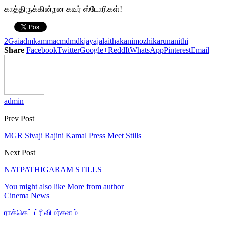
காத்திருக்கின்றன கவர் ஸ்டோரிகள்!
2G
aiadmk
amma
cm
dmdk
jayajalaitha
kanimozhi
karunanithi
Share
Facebook
Twitter
Google+
ReddIt
WhatsApp
Pinterest
Email
admin
Prev Post
MGR Sivaji Rajini Kamal Press Meet Stills
Next Post
NATPATHIGARAM STILLS
You might also like
More from author
Cinema News
ராக்கெட் ட்ரீ விமர்சனம்