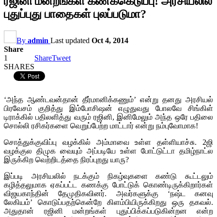
ரஜினி மன்றங்கள் கணக்கெடுப்பு! அரசியலில்
புதுப்புது பாதைகள் புலப்படுமா?
By
admin
Last updated
Oct 4, 2014
Share
1
Share
Tweet
SHARES
‘அந்த ஆண்டவன்தான் தீர்மானிக்கணும்’ என்று தனது அரசியல்
பிரவேசம் குறித்து இம்போசிஷன் எழுதுவது போலவே சிங்கிள்
டிராக்கில் பதிலளித்து வரும் ரஜினி, இனிமேலும் அந்த ஒரே பதிலை
சொல்லி ரசிகர்களை வெறுப்பேற்ற மாட்டார் என்று நம்புவோமாக!
சொத்துக்குவிப்பு வழக்கில் அம்மாவை உள்ள தள்ளியாச்சு. 2ஜி
வழக்குல திமுக வையும் அப்படியே உள்ள போட்டுட்டா தமிழ்நாட்ல
இருக்கிற வெற்றிடத்தை நிரப்புறது யாரு?
இப்படி அரசியலில் நடக்கும் நிகழ்வுகளை கண்டு கூட்டலும்
கழித்தலுமாக ஏகப்பட்ட கணக்கு போட்டுக் கொண்டிருக்கிறார்கள்
விஜயகாந்தின் தேமுதிகவினர். அவர்களுக்கு ‘நஷ்ட கனவு
லேகியம்’ கொடுப்பதற்கென்றே கிளம்பியிருக்கிறது ஒரு தகவல்.
அதுதான் ரஜினி மன்றங்கள் புதுப்பிக்கப்படுகின்றன என்ற