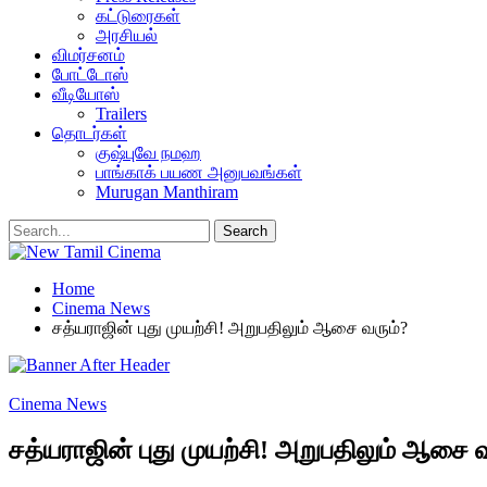
கட்டுரைகள்
அரசியல்
விமர்சனம்
போட்டோஸ்
வீடியோஸ்
Trailers
தொடர்கள்
குஷ்புவே நமஹ
பாங்காக் பயண அனுபவங்கள்
Murugan Manthiram
Home
Cinema News
சத்யராஜின் புது முயற்சி! அறுபதிலும் ஆசை வரும்?
Cinema News
சத்யராஜின் புது முயற்சி! அறுபதிலும் ஆசை வ