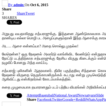
By
admin
On
Oct 6, 2015
Share
3
Share
Tweet
SHARES
அறுபது வயதாகிறது சத்யராஜுக்கு. இத்தனை ஆண்டுகாலமாக அவருக்
தாண்டிய எல்லா மொழி பட அழைப்புகளும்தான் இந்த ஆசைக்கு கார
அட… ஆசை என்னய்யா? அதை சொல்லு முதல்ல!
வேறென்ன? ஒரு நேஷனல் அவார்டு வாங்கிவிட வேண்டும் என்றுதான். 
நோட்டு படத்திற்காக சத்யராஜுக்கு தேசிய விருது கிடைக்கும் என்றெ
நழுவிப் போனது அந்த வாய்ப்பு.
சத்யராஜ் புலிகளின் ஆதரவாளர். தீவிர பகுத்தறிவு சிந்தனை க
நேஷனல் விருதை நெருங்காமலிருக்கக் கூடாது என்று முடிவெடுத்தி
ஆகிவிட்டது என்கிறார்கள் கோடம்பாக்கத்தில்.
கதை முழுமையாக தயாரானதும் படம் பற்றிய விபரங்கள் அறிவிக்கப்பட
Attempt
Baagubali
National Award
New
satyaraj
Slide
Share
Facebook
Twitter
Google+
ReddIt
WhatsApp
Pi