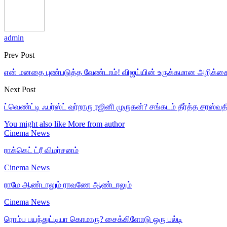
admin
Prev Post
என் மனதை புண்படுத்த வேண்டாம்! விஜய்யின் உருக்கமான அறிக்க
Next Post
ட்வெண்ட்டி ஃபர்ஸ்ட் வர்றாரு ரஜினி முருகன்? சங்கடம் தீர்த்த சரஸ்வ
You might also like
More from author
Cinema News
ராக்கெட் ட்ரீ விமர்சனம்
Cinema News
ராமே ஆண்டாலும் ராவணே ஆண்டாலும்
Cinema News
ரொம்ப பயந்துட்டியா கொமாரு? சைக்கிளோடு ஒரு பல்டி