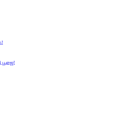
ை!
தி பூஜை!