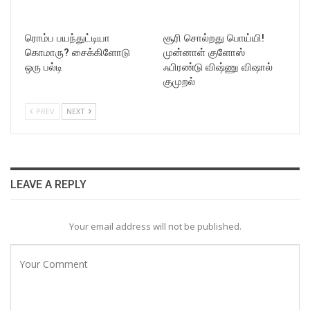
ரொம்ப பயந்துட்டியா
சூரி சொல்றது பொய்யி!
கொமாரு? சைக்கிளோடு
முன்னாள் குளோஸ்
ஒரு பல்டி
ஃபிரண்டு விஷ்ணு விஷால்
குமுறல்
PREV
NEXT
LEAVE A REPLY
Your email address will not be published.