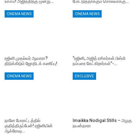
உச்சம்! அஜித்திற்கு மூன்று…
போட்டுத்தாக்கும் சொல்வாக்கு…
CINEMA NEWS
CINEMA NEWS
ரஜினி முதல்வர் ஆவாரா?
”ரஜினி, அஜித் ரசிகர்கள் பிஸ்மி
திடுக்கிடும் ஜோதிடக் கணிப்பு!
நம்பரை கேட்கிறார்கள்”-…
CINEMA NEWS
EXCLUSIVE
நானே போராட்டத்தில்
Imaikka Nodigal Stills – அழகு
குதித்திருப்பேன்! ரஜினியின்
நயன்தாரா
ஆக்ரோஷ…