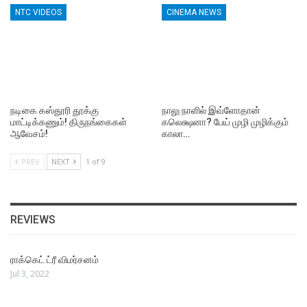
NTC VIDEOS
CINEMA NEWS
நடிகை கஸ்தூரி தூக்கு
நாலு நாளில் இவ்ளோதான்
மாட்டிக்கணும்! திருநங்கைகள்
கலெக்ஷனா? பேய் முழி முழிக்கும்
ஆவேசம்!
காலா…
PREV
NEXT
1 of 9
REVIEWS
ராக்கெட் ட்ரீ விமர்சனம்
Jul 3, 2022