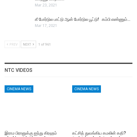
Mar 23, 2021
கீ போர்டுல பாட்டு ஆன் போர்டுல பூட்டு! கம்பி எண்ணும்…
Mar 17, 2021
PREV
NEXT
1 of 961
NTC VIDEOS
CINEMA NEWS
CINEMA NEWS
இராம பிரானுக்கு ஐந்து கிரஹம்
கட்சித் துவங்கிய கமலின் கதி?