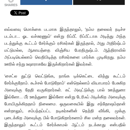
SHARES
எவ்வளவு மொக்கை படமாக இருந்தாலும், ‘நம்ம தலைவர் நடிச்ச
படம்டா… ஓட வச்சுரணும்’ என்று ரிப்பீட் ரிப்பீட்டாக அடித்து அந்த
படத்துக்கு கூட்டம் சேர்க்கும் ரசிகர்கள் இருந்தால், அது அதிர்ஷ்டம்
மட்டுமல்ல, ஆகாயத்தை விஞ்சிய பேரதிருஷ்டம். ஆந்திராவில்
அப்படியெல்லாம் வெறிபிடித்த ரசிகர்களை பார்க்க முடிகிறது. நம்ம
ஊரில் சற்று உஷாராகவே இருக்கிறார்கள் இவர்கள்.
‘சைட்ல துட்டு வெட்டுங்க, நாங்க டிக்கெட்டை வித்து கூட்டம்
சேர்க்குறோம். கூச்சல் போடுறோம்’ என்றெல்லாம் வியாபாரம் பேசுகிற
அளவுக்கு தேறி வருகிறார்கள். கட் அவுட்டுக்கு பால் ஊத்துனா
இவ்ளோ… பீர் ஊத்துனா இவ்ளோ என்று டேரிஃப் அடிக்கிற அளவுக்கு
போயிருக்கிறதாம் நிலைமை. ஒருவகையில் இது சந்தோஷம்தான்
என்றாலும், சம்பந்தப்பட்ட நடிகர்களின் நெற்றி வீங்கி, மூக்கு
புடைக்கிற அளவுக்கு பில் போடுகிறார்களாம் சில மன்ற தலைவர்கள்.
இருந்தாலும் கூட்டம் சேர்க்காமல் ஆட்டம் நடக்காது என்பதில்