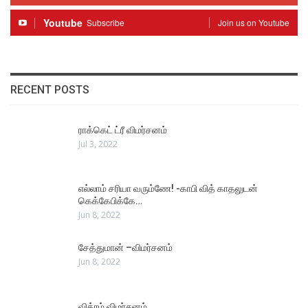
Youtube
Subscribe
Join us on Youtube
RECENT POSTS
ராக்கெட் ட்ரீ விமர்சனம்
Jul 3, 2022
எல்லாம் சரியா வரும்ணே! -காபி வித் காதலுடன்
கெக்கேபிக்கே…
Jun 8, 2022
சேத்துமான் –விமர்சனம்
Jun 8, 2022
விக்ரம் விமர்சனம்