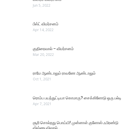
Jun 5, 2022
பீஸ்ட் விமர்சனம்
Apr 14, 2022
குதிரைவால் – விமர்சனம்
Mar 20, 2022
ராமே ஆண்டாலும் ராவணே ஆண்டாலும்
Oct 1, 2021
ரொம்ப பயந்துட்டியா கொமாரு? சைக்கிளோடு ஒரு பல்டி
Apr 7, 2021
சூரி சொல்றது பொய்யி! முன்னாள் குளோஸ் ஃபிரண்டு
விஷ்ணு விஷால்…