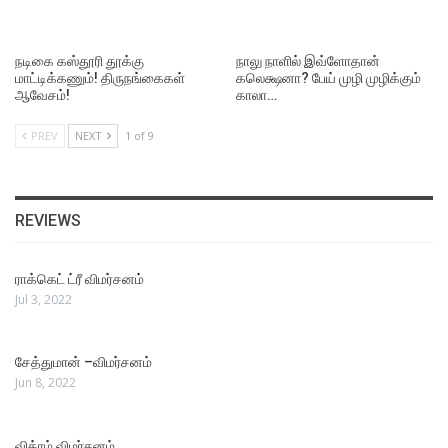
நடிகை கஸ்தூரி தூக்கு
நாலு நாளில் இவ்ளோதான்
மாட்டிக்கணும்! திருநங்கைகள்
கலெக்ஷனா? பேய் முழி முழிக்கும்
ஆவேசம்!
காலா…
PREV
NEXT
1 of 9
REVIEWS
ராக்கெட் ட்ரீ விமர்சனம்
Jul 3, 2022
சேத்துமான் –விமர்சனம்
Jun 8, 2022
விக்ரம் விமர்சனம்