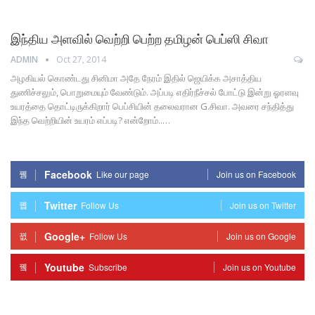
இந்திய அளவில் வெற்றி பெற்ற தமிழன் பெப்ஸி சிவா
ADMIN
Oct 27, 2014
அழகியல் கொண்டது சினிமா அதே நேரம் இதில் ஜெயிக்க அசாத்திய
துணிச்சலும், பொறுமையும் வேண்டும். அப்படி எதிர்நீச்சல் போட்டு இன்று ஓரளவு
உயரத்தை தொட்டிருக்கிறார் பெப்சியின் தலைவரான G.சிவா. அவரை சந்தித்து
இந்த வெற்றியின் உயரம் எப்படி? என்றோம்..…
Facebook
Like our page
Join us on Facebook
Twitter
Follow Us
Join us on Twitter
Google+
Follow Us
Join us on Google
Youtube
Subscribe
Join us on Youtube