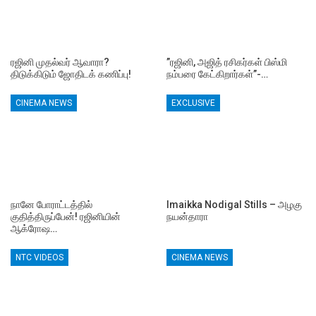
ரஜினி முதல்வர் ஆவாரா?
”ரஜினி, அஜித் ரசிகர்கள் பிஸ்மி
திடுக்கிடும் ஜோதிடக் கணிப்பு!
நம்பரை கேட்கிறார்கள்”-…
CINEMA NEWS
EXCLUSIVE
நானே போராட்டத்தில்
Imaikka Nodigal Stills – அழகு
குதித்திருப்பேன்! ரஜினியின்
நயன்தாரா
ஆக்ரோஷ…
NTC VIDEOS
CINEMA NEWS