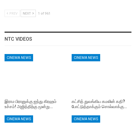
PREV
NEXT
1 of 961
NTC VIDEOS
CINEMA NEWS
CINEMA NEWS
இராம பிரானுக்கு ஐந்து கிரஹம்
கட்சித் துவங்கிய கமலின் கதி?
உச்சம்! அஜித்திற்கு மூன்று…
போட்டுத்தாக்கும் சொல்வாக்கு…
CINEMA NEWS
CINEMA NEWS