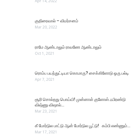
Apr 14, 2022
குதிரைவால் – விமர்சனம்
Mar 20, 2022
ராமே ஆண்டாலும் ராவணே ஆண்டாலும்
Oct 1, 2021
ரொம்ப பயந்துட்டியா கொமாரு? சைக்கிளோடு ஒரு பல்டி
Apr 7, 2021
சூரி சொல்றது பொய்யி! முன்னாள் குளோஸ் ஃபிரண்டு
விஷ்ணு விஷால்…
Mar 23, 2021
கீ போர்டுல பாட்டு ஆன் போர்டுல பூட்டு! கம்பி எண்ணும்…
Mar 17, 2021