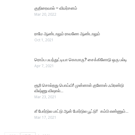
குதிரைவால் – விமர்சனம்
Mar 20, 2022
ராமே ஆண்டாலும் ராவணே ஆண்டாலும்
Oct 1, 2021
ரொம்ப பயந்துட்டியா கொமாரு? சைக்கிளோடு ஒரு பல்டி
Apr 7, 2021
சூரி சொல்றது பொய்யி! முன்னாள் குளோஸ் ஃபிரண்டு
விஷ்ணு விஷால்…
Mar 23, 2021
கீ போர்டுல பாட்டு ஆன் போர்டுல பூட்டு! கம்பி எண்ணும்…
Mar 17, 2021