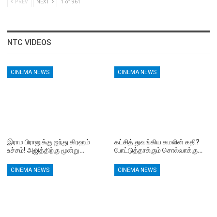
PREV
NEXT
1 of 961
NTC VIDEOS
CINEMA NEWS
CINEMA NEWS
இராம பிரானுக்கு ஐந்து கிரஹம்
கட்சித் துவங்கிய கமலின் கதி?
உச்சம்! அஜித்திற்கு மூன்று…
போட்டுத்தாக்கும் சொல்வாக்கு…
CINEMA NEWS
CINEMA NEWS