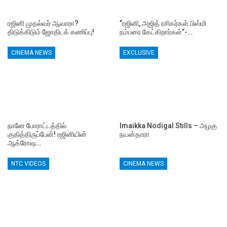
ரஜினி முதல்வர் ஆவாரா?
”ரஜினி, அஜித் ரசிகர்கள் பிஸ்மி
திடுக்கிடும் ஜோதிடக் கணிப்பு!
நம்பரை கேட்கிறார்கள்”-…
CINEMA NEWS
EXCLUSIVE
நானே போராட்டத்தில்
Imaikka Nodigal Stills – அழகு
குதித்திருப்பேன்! ரஜினியின்
நயன்தாரா
ஆக்ரோஷ…
NTC VIDEOS
CINEMA NEWS