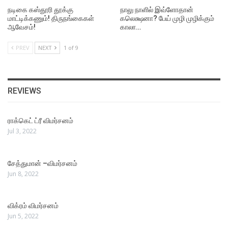
நடிகை கஸ்தூரி தூக்கு
நாலு நாளில் இவ்ளோதான்
மாட்டிக்கணும்! திருநங்கைகள்
கலெக்ஷனா? பேய் முழி முழிக்கும்
ஆவேசம்!
காலா…
PREV
NEXT
1 of 9
REVIEWS
ராக்கெட் ட்ரீ விமர்சனம்
Jul 3, 2022
சேத்துமான் –விமர்சனம்
Jun 8, 2022
விக்ரம் விமர்சனம்
Jun 5, 2022