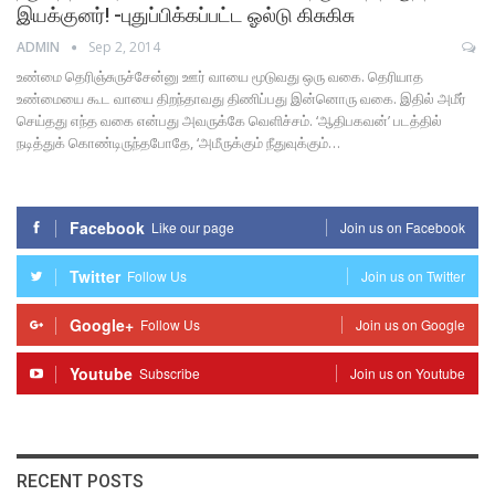
இயக்குனர்! -புதுப்பிக்கப்பட்ட ஓல்டு கிசுகிசு
ADMIN
Sep 2, 2014
உண்மை தெரிஞ்சுருச்சேன்னு ஊர் வாயை மூடுவது ஒரு வகை. தெரியாத
உண்மையை கூட வாயை திறந்தாவது திணிப்பது இன்னொரு வகை. இதில் அமீர்
செய்தது எந்த வகை என்பது அவருக்கே வெளிச்சம். ‘ஆதிபகவன்’ படத்தில்
நடித்துக் கொண்டிருந்தபோதே, ‘அமீருக்கும் நீதுவுக்கும்…
Facebook
Like our page
Join us on Facebook
Twitter
Follow Us
Join us on Twitter
Google+
Follow Us
Join us on Google
Youtube
Subscribe
Join us on Youtube
RECENT POSTS