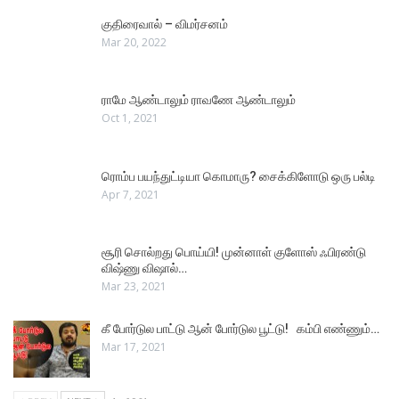
குதிரைவால் – விமர்சனம்
Mar 20, 2022
ராமே ஆண்டாலும் ராவணே ஆண்டாலும்
Oct 1, 2021
ரொம்ப பயந்துட்டியா கொமாரு? சைக்கிளோடு ஒரு பல்டி
Apr 7, 2021
சூரி சொல்றது பொய்யி! முன்னாள் குளோஸ் ஃபிரண்டு
விஷ்ணு விஷால்…
Mar 23, 2021
கீ போர்டுல பாட்டு ஆன் போர்டுல பூட்டு! கம்பி எண்ணும்…
Mar 17, 2021