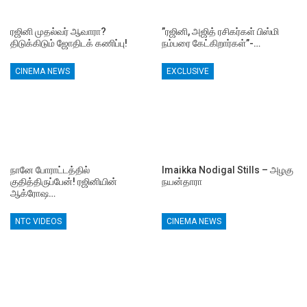
ரஜினி முதல்வர் ஆவாரா?
”ரஜினி, அஜித் ரசிகர்கள் பிஸ்மி
திடுக்கிடும் ஜோதிடக் கணிப்பு!
நம்பரை கேட்கிறார்கள்”-…
CINEMA NEWS
EXCLUSIVE
நானே போராட்டத்தில்
Imaikka Nodigal Stills – அழகு
குதித்திருப்பேன்! ரஜினியின்
நயன்தாரா
ஆக்ரோஷ…
NTC VIDEOS
CINEMA NEWS