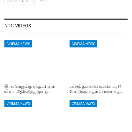
PREV
NEXT
1 of 961
NTC VIDEOS
CINEMA NEWS
CINEMA NEWS
இராம பிரானுக்கு ஐந்து கிரஹம்
கட்சித் துவங்கிய கமலின் கதி?
உச்சம்! அஜித்திற்கு மூன்று…
போட்டுத்தாக்கும் சொல்வாக்கு…
CINEMA NEWS
CINEMA NEWS