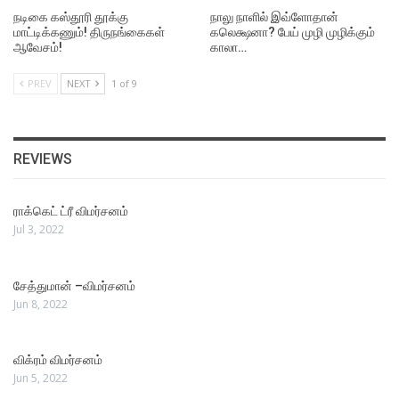
நடிகை கஸ்தூரி தூக்கு
நாலு நாளில் இவ்ளோதான்
மாட்டிக்கணும்! திருநங்கைகள்
கலெக்ஷனா? பேய் முழி முழிக்கும்
ஆவேசம்!
காலா…
PREV
NEXT
1 of 9
REVIEWS
ராக்கெட் ட்ரீ விமர்சனம்
Jul 3, 2022
சேத்துமான் –விமர்சனம்
Jun 8, 2022
விக்ரம் விமர்சனம்
Jun 5, 2022