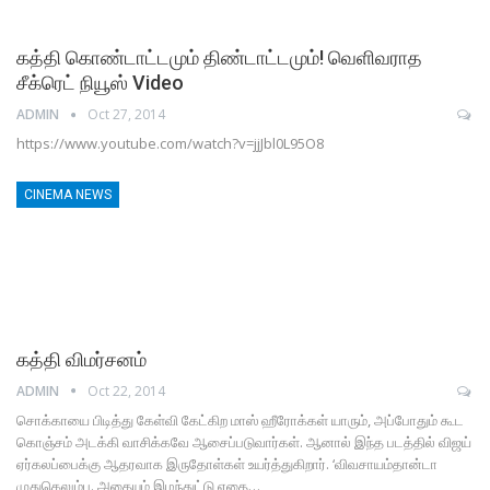
கத்தி கொண்டாட்டமும் திண்டாட்டமும்! வெளிவராத
சீக்ரெட் நியூஸ் Video
ADMIN
Oct 27, 2014
https://www.youtube.com/watch?v=jjJbl0L95O8
CINEMA NEWS
கத்தி விமர்சனம்
ADMIN
Oct 22, 2014
சொக்காயை பிடித்து கேள்வி கேட்கிற மாஸ் ஹீரோக்கள் யாரும், அப்போதும் கூட
கொஞ்சம் அடக்கி வாசிக்கவே ஆசைப்படுவார்கள். ஆனால் இந்த படத்தில் விஜய்
ஏர்கலப்பைக்கு ஆதரவாக இருதோள்கள் உயர்த்துகிறார். ‘விவசாயம்தான்டா
முதுகெலும்பு. அதையும் இழந்துட்டு எதை…