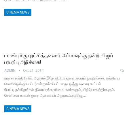
CINEMA NEWS
மாண்புமிகு புரட்சித்தலைவி அம்மாவுக்கு நன்றி விஜய்
பரபரப்பு அறிக்கை!
ADMIN
Oct 21, 2014
நாளை கத்தி ரிலீஸ். ஆனால் இந்த நிமிடம் வரை பதற்றம் ஓயவில்லை. கத்தியை
வெளியிடும் தியேட்டர்கள் தாக்கப்பட்டதையடுத்து அவசர கூட்டம்
போட்டிருக்கிறார்கள் திரையரங்க உரிமையாளர்களும், விநியோகஸ்தர்களும்.
சென்னை காவல் துறை ஆணையர் அலுவலகத்திற்கு…
CINEMA NEWS