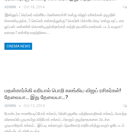
ADMIN
Oct 18, 2014
‘இன்னும் ட்ரெய்லர் வர்லீயே அண்ணாச்சி’ என்று விஜய் ரசிகர்கள் குமுறிக்
கொண்டிருக்க, ‘ட்ரெய்லர் என்னத்துக்கு? மெயின் பிக்சரே ரெடி’ என்று ஷட்டரை
ஓப்பன் பண்ணிக் கொண்டிருக்கிறார்கள் கத்தி தயாரிப்பாளர்கள். படம் வருமா?
வராதா? என்கிற வதந்தியை…
CINEMA NEWS
மதன்கார்க்கி வரியால் பொறி கலங்கிய விஜய் ரசிகர்கள்!
தேவையா… இது தேவையா…?
ADMIN
Oct 13, 2014
போஸ்டர்ல சாணியடிப்போர் சங்கம், பில்லி சூனிய மந்திரவாதிகள் சங்கம், மொத்த
விலையில் முடிகயிறு விற்போர் சங்கம், அலறும் குழந்தைகளை அடக்க
முடியாதோர் சங்கம்... இப்படி எல்லாரும் ஆவலோடு எதிர்பார்த்து வரும் ஒரே படம்
வின் ஸ்டார் விஜி நடித்த…