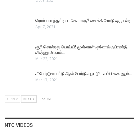
Oct 1, 2021
ரொம்ப பயந்துட்டியா கொமாரு? சைக்கிளோடு ஒரு பல்டி
Apr 7, 2021
சூரி சொல்றது பொய்யி! முன்னாள் குளோஸ் ஃபிரண்டு
விஷ்ணு விஷால்…
Mar 23, 2021
கீ போர்டுல பாட்டு ஆன் போர்டுல பூட்டு! கம்பி எண்ணும்…
Mar 17, 2021
PREV
NEXT
1 of 961
NTC VIDEOS