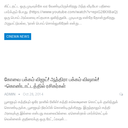
கிட்டதட்ட ஒரு முடிவுக்கே வர வேண்டியிருக்கிறது அந்த வீடியோ பதிவை
பார்க்கும் போது. (https://www.youtube.com/watch?v=epiG28XXBaQ)
ஒரு பொய் அவ்வளவு சப்தமாக ஒலித்துவிட முடியாது என்றே தோன்றுகிறது.
அதுமட்டுமல்ல, ‘நான் பொய் சொல்லுகிறேன் என்று…
CINEMA NEWS
கோவை பக்கம் விஜய்! ஆந்திரா பக்கம் விஷால்!
-கொண்டாட்டத்தில் ரசிகர்கள்
ADMIN
Oct 28, 2014
பூஜையும் கத்தியும் ஒரே நாளில் ரிலீஸ்! கத்தி கலெக்ஷனை கொட்டிக் குவித்துக்
கொண்டிருக்க, பூஜையும் நிரம்பிக் கொண்டிருக்கிறது. இருந்தாலும் கத்தி
அளவுக்கு இல்லை என்பது கவலையில்லை. ஏனென்றால் மார்க்கெட்டில்
வெள்ளைக் குதிரைக்கு ஒரு ரேட், ப்ரவுன்…