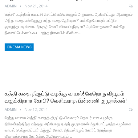
ADMIN
Nov 21, 2014
‘கத்தி’ படத்தின் கடைசி சொட்டு கலெக்ஷனும் அறுவடை ஆகிவிட்டது. ஆனாலும்
‘அந்த கதை எங்கிருந்து வந்த கதை தெரியுமா?’ என்கிற கோஷம் மட்டும்
குறைந்தபாடில்லை. மீஞ்சூர் கோபி விஷயம் நீளுமா? அவ்ளோதானா? என்கிற
நினைப்பெல்லாம் கூட மறந்த நிலையில் சினிமா…
CINEMA NEWS
கத்தி கதை திருட்டு வழக்கு வாபஸ்! வேறொரு வியூகம்
வகுக்கிறாரா கோபி? வெளிவராத பின்னணி குமுறல்கள்!
ADMIN
Nov 12, 2014
நேற்று மாலை ‘கத்தி’ கதைத் திருட்டு விவகாரம் தொடர்பான வழக்கு
நீதிமன்றத்திற்கு வந்தது. அப்போது ஏ.ஆர்.முருகதாஸ் மீது போட்டிருந்த வழக்கை
வாபஸ் பெற்றுவிட்டார் மீஞ்சூர் கோபி. நீதிமன்றமும் கோர்ட் நேரத்தை
வீணடித்ததாக கோபிக்கு ஆயிரம் ரூபாய்…