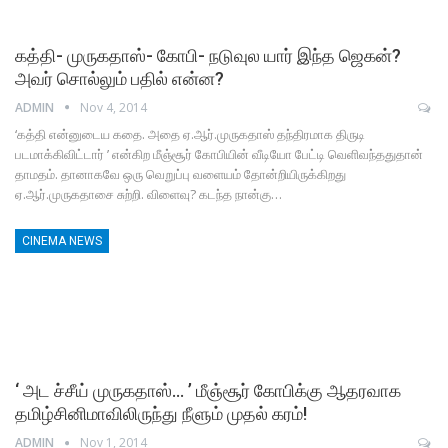
கத்தி- முருகதாஸ்- கோபி- நடுவுல யார் இந்த ஜெகன்?
அவர் சொல்லும் பதில் என்ன?
ADMIN
Nov 4, 2014
‘கத்தி என்னுடைய கதை. அதை ஏ.ஆர்.முருகதாஸ் தந்திரமாக திருடி
படமாக்கிவிட்டார் ’ என்கிற மீஞ்சூர் கோபியின் வீடியோ பேட்டி வெளிவந்ததுதான்
தாமதம். தானாகவே ஒரு வெறுப்பு வளையம் தோன்றியிருக்கிறது
ஏ.ஆர்.முருகதாசை சுற்றி. விளைவு? கடந்த நான்கு…
CINEMA NEWS
‘ அட ச்சீய் முருகதாஸ்… ’ மீஞ்சூர் கோபிக்கு ஆதரவாக
தமிழ்சினிமாவிலிருந்து நீளும் முதல் கரம்!
ADMIN
Nov 1, 2014