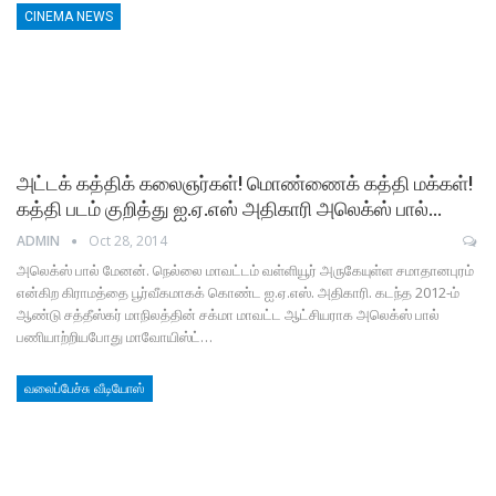
CINEMA NEWS
அட்டக் கத்திக் கலைஞர்கள்! மொண்ணைக் கத்தி மக்கள்!
கத்தி படம் குறித்து ஐ.ஏ.எஸ் அதிகாரி அலெக்ஸ் பால்…
ADMIN
Oct 28, 2014
அலெக்ஸ் பால் மேனன். நெல்லை மாவட்டம் வள்ளியூர் அருகேயுள்ள சமாதானபுரம்
என்கிற கிராமத்தை பூர்வீகமாகக் கொண்ட ஐ.ஏ.எஸ். அதிகாரி. கடந்த 2012-ம்
ஆண்டு சத்தீஸ்கர் மாநிலத்தின் சக்மா மாவட்ட ஆட்சியராக அலெக்ஸ் பால்
பணியாற்றியபோது மாவோயிஸ்ட்…
வலைப்பேச்சு வீடியோஸ்