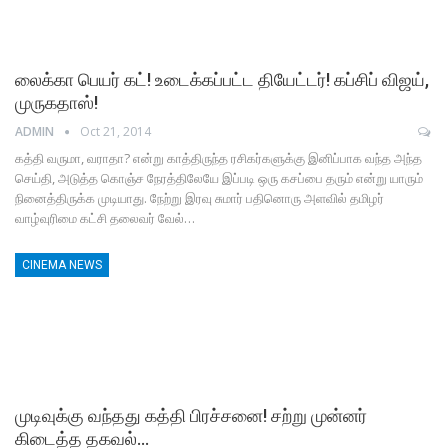
லைக்கா பெயர் கட்! உடைக்கப்பட்ட தியேட்டர்! கப்சிப் விஜய்,
முருகதாஸ்!
ADMIN
Oct 21, 2014
கத்தி வருமா, வராதா? என்று காத்திருந்த ரசிகர்களுக்கு இனிப்பாக வந்த அந்த
செய்தி, அடுத்த கொஞ்ச நேரத்திலேயே இப்படி ஒரு கசப்பை தரும் என்று யாரும்
நினைத்திருக்க முடியாது. நேற்று இரவு சுமார் பதினொரு அளவில் தமிழர்
வாழ்வுரிமை கட்சி தலைவர் வேல்…
CINEMA NEWS
முடிவுக்கு வந்தது கத்தி பிரச்சனை! சற்று முன்னர்
கிடைத்த தகவல்…