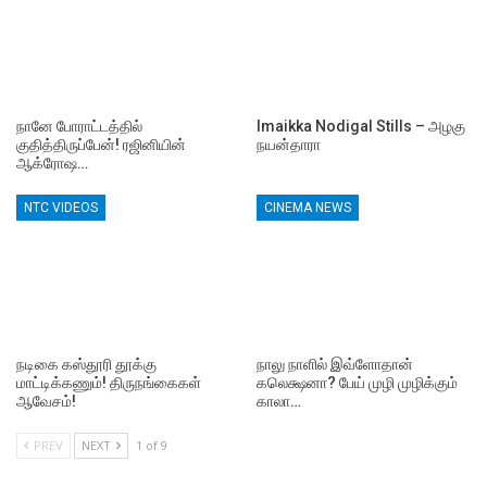
நானே போராட்டத்தில்
Imaikka Nodigal Stills – அழகு
குதித்திருப்பேன்! ரஜினியின்
நயன்தாரா
ஆக்ரோஷ…
NTC VIDEOS
CINEMA NEWS
நடிகை கஸ்தூரி தூக்கு
நாலு நாளில் இவ்ளோதான்
மாட்டிக்கணும்! திருநங்கைகள்
கலெக்ஷனா? பேய் முழி முழிக்கும்
ஆவேசம்!
காலா…
PREV
NEXT
1 of 9