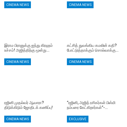
CINEMA NEWS
CINEMA NEWS
இராம பிரானுக்கு ஐந்து கிரஹம்
கட்சித் துவங்கிய கமலின் கதி?
உச்சம்! அஜித்திற்கு மூன்று…
போட்டுத்தாக்கும் சொல்வாக்கு…
CINEMA NEWS
CINEMA NEWS
ரஜினி முதல்வர் ஆவாரா?
”ரஜினி, அஜித் ரசிகர்கள் பிஸ்மி
திடுக்கிடும் ஜோதிடக் கணிப்பு!
நம்பரை கேட்கிறார்கள்”-…
CINEMA NEWS
EXCLUSIVE