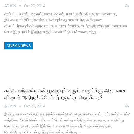
ADMIN
Oct 20, 2014
தரப்பட்ட போஸ்டரை ஒட்டுவதா, வேண்டாமா? முன் பதிவு தொடங்கலாமா,
இல்லையா? இப்படி கேள்வியும் கிறுக்கலுமாக கிடந்த அத்தனை
தியேட்டர்களுக்கும் ஆரவார முடிவு கிடைச்சாச்சு. கடந்த இரண்டு நாட்களாகவே
செம இழுபறியில் இருந்த கத்தி வெளியீட்டு பிரச்சனை, சற்று…
CINEMA NEWS
கத்தி வந்தால்தான் பூஜையும் வரும்! விஜய்க்கு ஆதரவாக
விஷால் அதிரடி! தியேட்டர்களுக்கு நெருக்கடி?
ADMIN
Oct 20, 2014
இன்று காலையிலிருந்தே பற்றிக்கொண்டு எரிகிறது சினிமா வட்டாரம். என்னவாம்?
கத்தியை ரிலீஸ் செய்ய விட மாட்டோம் என்று கத்தி துக்காத குறையாக நின்று
கொண்டிருக்கிறார்கள் இங்கே. போலீஸ் ஆணையர் அலுவலகத்திலும்,
வெளியேயும் விடாமல் நடந்து கொண்டிருக்கிறது…