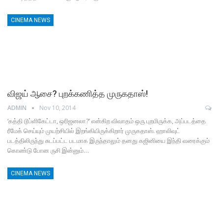
CINEMA NEWS
விஜய் ஆசை? புறக்கணித்த முருகதாஸ்!
ADMIN
Nov 10, 2014
‘கத்தி டூப்ளிகேட்டா, ஒரிஜனலா?’ என்கிற விவாதம் ஒரு புறமிருக்க, அப்படத்தை
ரீமேக் செய்யும் முயற்சியில் இறங்கியிருக்கிறார் முருகதாஸ். ஹாலிவுட்
படத்திலிருந்து சுடப்பட்ட படமாக இருந்தாலும் தனது கஜினியை இந்தி வரைக்கும்
கொண்டு போன ருசி இன்னும்…
CINEMA NEWS