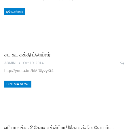
டிரெய்லர்கள்
சுட சுட கத்தி ட்ரெய்லர்
ADMIN
Oct 19, 2014
http://youtu.be/bMf0IyzyKt4
CINEMA NEWS
ஏரியாவுக்கு 2 கோடி எக்ஸ்ட்ரா! இது கத்தி களேபரம்….