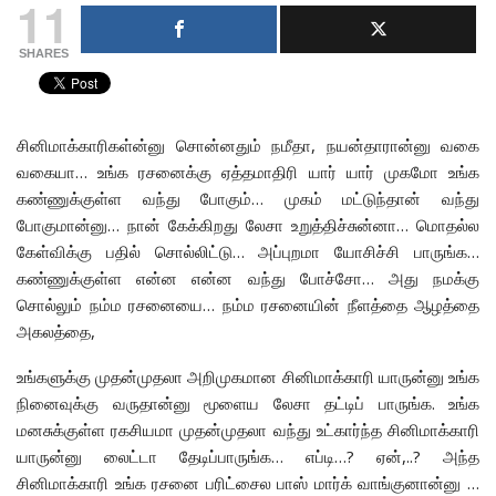
11
SHARES
சினிமாக்காரிகள்ன்னு சொன்னதும் நமீதா, நயன்தாரான்னு வகை
வகையா… உங்க ரசனைக்கு ஏத்தமாதிரி யார் யார் முகமோ உங்க
கண்ணுக்குள்ள வந்து போகும்… முகம் மட்டுந்தான் வந்து
போகுமான்னு… நான் கேக்கிறது லேசா உறுத்திச்சுன்னா… மொதல்ல
கேள்விக்கு பதில் சொல்லிட்டு… அப்புறமா யோசிச்சி பாருங்க…
கண்ணுக்குள்ள என்ன என்ன வந்து போச்சோ… அது நமக்கு
சொல்லும் நம்ம ரசனையை… நம்ம ரசனையின் நீளத்தை ஆழத்தை
அகலத்தை,
உங்களுக்கு முதன்முதலா அறிமுகமான சினிமாக்காரி யாருன்னு உங்க
நினைவுக்கு வருதான்னு மூளைய லேசா தட்டிப் பாருங்க. உங்க
மனசுக்குள்ள ரகசியமா முதன்முதலா வந்து உட்கார்ந்த சினிமாக்காரி
யாருன்னு லைட்டா தேடிப்பாருங்க… எப்டி…? ஏன்,..? அந்த
சினிமாக்காரி உங்க ரசனை பரிட்சைல பாஸ் மார்க் வாங்குனான்னு …