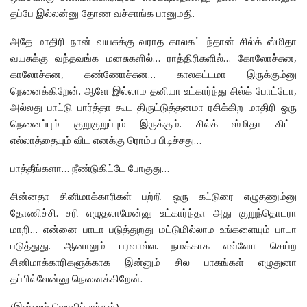
தப்பே இல்லன்னு தோண வச்சாங்க பானுமதி.
அதே மாதிரி நான் வயசுக்கு வராத காலகட்டந்தான் சில்க் ஸ்மிதா
வயசுக்கு வந்தவங்க மனசுகளில்… ராத்திரிகளில்… கோலோச்சுன,
காலோச்சுன, கண்ணோச்சுன… காலகட்டமா இருக்கும்னு
நெனைக்கிறேன். ஆளே இல்லாம தனியா உட்கார்ந்து சில்க் போட்டோ,
அல்லது பாட்டு பார்த்தா கூட திருட்டுத்தனமா ரசிக்கிற மாதிரி ஒரு
நெனைப்பும் குறுகுறுப்பும் இருக்கும். சில்க் ஸ்மிதா கிட்ட
எல்லாத்தையும் விட எனக்கு ரொம்ப பிடிச்சது…
பாத்தீங்களா… நீண்டுகிட்டே போகுது…
சின்னதா சினிமாக்காரிகள் பற்றி ஒரு கட்டுரை எழுதணும்னு
தோணிச்சி. சரி எழுதலாமேன்னு உட்கார்ந்தா அது குறுந்தொடரா
மாறி… என்னை பாடா படுத்துறது மட்டுமில்லாம உங்களையும் பாடா
படுத்துது. ஆனாலும் பரவால்ல. நமக்காக எவ்ளோ செய்ற
சினிமாக்காரிகளுக்காக இன்னும் சில பாகங்கள் எழுதுனா
தப்பில்லேன்னு நெனைக்கிறேன்.
(இன்னும் ஜொலிப்பார்கள்)