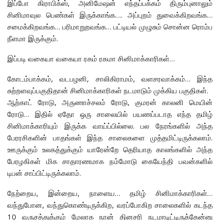
இப்போ கிராபிக்ஸ், அனிமேஷன் எந்தப்பக்கம் திரும்புனாலும்
சினிமாவுல பெண்கள் இருக்காங்க…. அப்புறம் துவைக்கிறவங்க…
சமைக்கிறவங்க… பரிமாறுறவங்க… பட்டியல் முழுசும் சொன்ன ரொம்ப
நீளமா இருக்கும்.
இப்படி வகையா வகையா ரகம் ரகமா சினிமாக்காரிகள்…
கோடம்பாக்கம், வடபழனி, சாலிகிராமம், வளசரவாக்கம்… இந்த
சுற்றளவுப்பகுதிதான் சினிமாக்காரிகள் நடமாடும் முக்கிய பகுதிகள்.
ஆற்காட் ரோடு, அருணாச்சலம் ரோடு, குமரன் காலனி மெயின்
ரோடு… இதில் ஏதோ ஒரு சாலையில் பயணப்படாத எந்த தமிழ்
சினிமாக்காரியும் இருக்க வாய்ப்பில்லை. பல நேரங்களில் அந்த
பேரரசிகளின் பாதங்கள் இந்த சாலைகளை முத்தமிட்டிருக்கலாம்.
ஊருக்கும் உலகத்துக்கும் யாரேன்றே தெரியாத காலங்களில் அந்த
பேரழகிகள் மிக சாதாரணமாக நம்மோடு கையேந்தி பவன்களில்
டிபன் சாப்பிட்டிருக்கலாம்.
நேற்றைய, இன்றைய, நாளைய… தமிழ் சினிமாக்காரிகள்…
வந்துபோன, வந்துகொண்டிருக்கிற, வரப்போகிற சாலைகளில் கடந்த
10 வருசத்துக்கும் மேலாக நான் தினசரி நடமாடிட்டிருக்கேன்னு