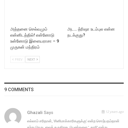
அத்தனை செல்வமும்
அட… த்ரிஷா உடம்புல என்ன
என்னிடத்தில்! என்னோடு
நடக்குது?
உன்னோடு இளையராசா – 9
முருகன் மந்திரம்
PREV
NEXT
9 COMMENTS
12 years ago
Ghazali
Says
எல்லாம் சரிதான், ‘சினிமாக்காரிகளுக்கு’ என்ற சொற்பதம்தான்
சற்று நெருடலைத் தருகிறது. பெண்களை ‘..காரி’ என்று