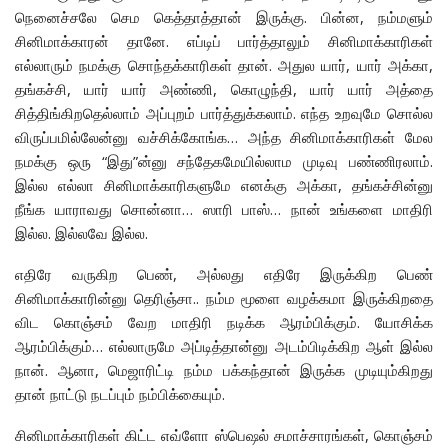
நெனைச்சலே செம கெத்தாத்தான் இருக்கு. பின்ன, நம்மளும்
சினிமாக்காரன் தானே. எப்டிப் பார்த்தாலும் சினிமாக்காரிகள்
எல்லாரும் நமக்கு சொந்தக்காரிகள் தான். அதுல யார், யார் அக்கா,
தங்கச்சி, யார் யார் அண்ணி, கொழுந்தி, யார் யார் அத்தை
சித்திங்கிறதெல்லாம் அப்புறம் பார்த்துக்கலாம். எந்த உறவுமே சொல்ல
விருப்பமில்லேன்னு வச்சிக்கோங்க… அந்த சினிமாக்காரிகள் மேல
நமக்கு ஒரு “இது”ன்னு சந்தேகமேயில்லாம முடிவு பண்ணிரலாம்.
இல்ல எல்லா சினிமாக்காரிகளுமே எனக்கு அக்கா, தங்கச்சின்னு
நீங்க யாராவது சொன்னா… ஸாரி பாஸ்… நான் உங்களை மாதிரி
இல்ல. இல்லவே இல்ல.
எதிரே வருகிற பெண், அல்லது எதிரே இருக்கிற பெண்
சினிமாக்காரின்னு தெரிஞ்சா.. நம்ம மூளை வழக்கமா இருக்கிறதை
விட கொஞ்சம் வேற மாதிரி நடிக்க ஆரம்பிக்கும். யோசிக்க
ஆரம்பிக்கும்… எல்லாருமே அப்டித்தான்னு அடம்பிடிக்கிற ஆள் இல்ல
நான். ஆனா, மெஜாரிட்டி நம்ம பக்கந்தான் இருக்க முடியும்கிறது
தான் நாட்டு நடப்பும் நம்பிக்கையும்.
சினிமாக்காரிகள் கிட்ட எவ்ளோ ஸ்பெஷல் சமாச்சாரங்கள், கொஞ்சம்