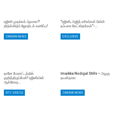
ரஜினி முதல்வர் ஆவாரா?
”ரஜினி, அஜித் ரசிகர்கள் பிஸ்மி
திடுக்கிடும் ஜோதிடக் கணிப்பு!
நம்பரை கேட்கிறார்கள்”-…
CINEMA NEWS
EXCLUSIVE
நானே போராட்டத்தில்
Imaikka Nodigal Stills – அழகு
குதித்திருப்பேன்! ரஜினியின்
நயன்தாரா
ஆக்ரோஷ…
NTC VIDEOS
CINEMA NEWS