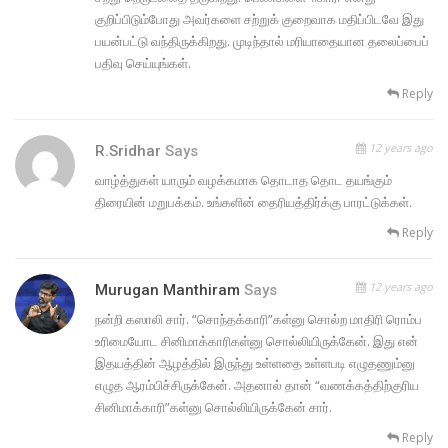
குறிப்பிடும்போது அவர்களை சற்றுக் குறைவாக மதிப்பிடவே இது
பயன்பட்டு வந்திருக்கிறது. முடிந்தால் மரியாதையான தலைப்பைப்
பதிவு செய்யுங்கள்.
Reply
12 years ago
R.Sridhar
Says
வாழ்த்துகள் யாரும் வழக்கமாக தொடாத தொட தயங்கும்
திரையின் மறுபக்கம். உங்களின் தைரியத்திர்க்கு பாரட்டுக்கள்.
Reply
12 years ago
Murugan Manthiram
Says
நன்றி கஸாலி சார். “சொந்தக்காரி”கள்னு சொல்ற மாதிரி ரொம்ப
உரிமையோட சினிமாக்காரிகள்னு சொல்லியிருக்கேன். இது என்
இதயத்தின் ஆழத்தில் இருந்து உள்ளதை உள்ளபடி எழுதணும்னு
எழுத ஆரம்பிச்சிருக்கேன். அதனால் தான் “வணக்கத்திற்குரிய
சினிமாக்காரி”கள்னு சொல்லியிருக்கேன் சார்.
Reply