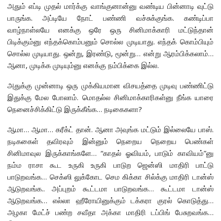
அதும் எப்டி முதல் மார்க்கு வாங்குனான்னு வண்டிய பின்னாடி வுட்டு
பாருங்க. அப்டியே நோட் பண்ணி வச்சுக்குங்க. கண்டிப்பா
வாழ்நாள்லயே எனக்கு ஒரே ஒரு சினிமாக்காரி மட்டுந்தான்
பிடிக்கும்னு எந்தக்கொம்பனும் சொல்ல முடியாது. எந்தக் கொம்பியும்
சொல்ல முடியாது. ஒன்று, இரண்டு, மூன்று… என்று ஆரம்பிக்கலாம்…
ஆனா, முடிக்க முடியும்னு எனக்கு நம்பிக்கை இல்ல.
அதுக்கு முன்னாடி ஒரு முக்கியமான விசயத்தை முடிவு பண்ணிட்டு
இதுக்கு மேல போலாம். மொதல்ல சினிமாக்காரிகள்னு நீங்க யாரை
நெனைச்சிக்கிட்டு இருக்கீங்க… நடிகைகளா?
ஆமா… ஆமா… கரீக்ட் தான். ஆனா அவுங்க மட்டும் இல்லையே பாஸ்.
நடிககைள் தவிரவும் இன்னும் நெறைய நெறைய பெண்கள்
சினிமாவுல இருக்காங்களே… “காதல் ஓவியம், பாடும் காவியம்”னு
நம்ம ராசா கூட உருகி உருகி பாடுற ஜென்ஸி மாதிரி பாட்டு
பாடுறவங்க… செக்ஸி லுக்கோட செம கிக்கா சில்க்கு மாதிரி டான்ஸ்
ஆடுறவங்க.. அப்புறம் கூட்டமா பாடுறவங்க… கூட்டமா டான்ஸ்
ஆடுறவங்க… எல்லா ஹீரோயினுக்கும் டக்கரா குரல் கொடுத்து…
அழகா மேட்ச் பண்ற சவீதா அக்கா மாதிரி டப்பிங் பேசுறவங்க…