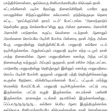
மாத்திச்சொன்னா, ஒவ்வொரு சினிமாக்காரியுமே ஸ்பெஷல் தான்.
எட்டாங்கிளாஸ் படிச்ச நேரம்னு நினைக்கிறேன். யாரோ ஒரு
மாமனுக்கோ சித்தப்பனுக்கோ கல்யாணம். நடுத்தெருவுல தெரை
கட்டி… “தாய்க்குப்பின் தாரம் படம்” போட்டாங்க. “அசைந்தாடும்
தென்றலே தூது செல்லாயோ”ன்னு ஒரு அக்கா தலையை அசைச்சி
அசைச்சி பாடுறாங்க. கருப்பு வெள்ளை படந்தான். ஆனாலும்
அவங்களை ரொம்பவே பிடிச்சி போச்சு. பின்னாடி தான் அந்த அக்கா
பேரு பானுமதின்னு தெரிஞ்சிகிட்டேன். பானுமதி எவ்ளோ படம்
நடிச்சிருக்காங்க. அதுக்கப்புறம் பானுமதி நடிச்ச எந்த படமும் நான்
பாத்த நினைவில்ல. ஆனா பானுமதின்னா எனக்கு அந்த பாட்டு
நினைவுக்கு வந்துரும். அப்புறம் ஒருநாள், நான் ரசிச்ச அந்த பாட்டை
பாடுனதே பானுமதின்னு தெரிஞ்சதும் இன்னும் எனக்கு பானுமதியை
ரொம்ப பிடிச்சி போச்சி. ஒருநாள் பானுமதி பத்தி தெரிஞ்சிக்கலாம்னு
கூகுள்ல தேடுனா, விக்கிபிடியாக்காரன் போட்ட பட்டியல் பார்த்து
மெரண்டு போயிட்டேன். பானுமதி நடிச்சிருக்காங்க. பாட்டு பாடி
இருக்காங்க. பாட்டு எழுதி இருக்காங்க. டைரக்சன் பண்ணி
இருக்காங்க. நாலைஞ்சு படங்கள் தயாரிச்சும் இருக்காங்கன்னு…
ப்ப்ப்பாஆஆஆஆஆ…. எவ்ளோ பெரிய ஆளா இருந்திருக்காங்க.
ஒவ்வொரு சினிமாக்காரியுமே ஸ்பெஷல்தான்னு நான் சொன்னதுல