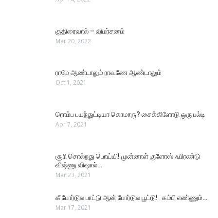
குதிரைவால் – விமர்சனம்
Mar 20, 2022
ராமே ஆண்டாலும் ராவணே ஆண்டாலும்
Oct 1, 2021
ரொம்ப பயந்துட்டியா கொமாரு? சைக்கிளோடு ஒரு பல்டி
Apr 7, 2021
சூரி சொல்றது பொய்யி! முன்னாள் குளோஸ் ஃபிரண்டு
விஷ்ணு விஷால்…
Mar 23, 2021
கீ போர்டுல பாட்டு ஆன் போர்டுல பூட்டு! கம்பி எண்ணும்…
Mar 17, 2021