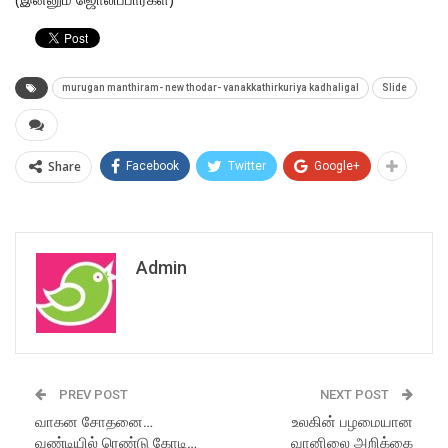
murugan manthiram- new thodar- vanakkathirkuriya kadhaligal
Slide
Share
Facebook
Twitter
Google+
Admin
PREV POST
NEXT POST
வாகன சோதனை…
உலகின் பழமையான
வண்டியில் ரெண்டு கோடி…
வானிலை அறிக்கை