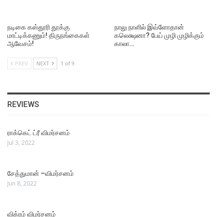
நடிகை கஸ்தூரி தூக்கு
நாலு நாளில் இவ்ளோதான்
மாட்டிக்கணும்! திருநங்கைகள்
கலெக்ஷனா? பேய் முழி முழிக்கும்
ஆவேசம்!
காலா…
PREV
NEXT
1 of 9
REVIEWS
ராக்கெட் ட்ரீ விமர்சனம்
Jul 3, 2022
சேத்துமான் –விமர்சனம்
Jun 8, 2022
விக்ரம் விமர்சனம்