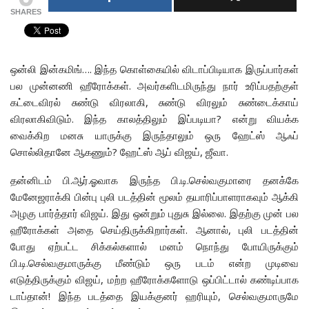
SHARES
ஒன்லி இன்கமிங்…. இந்த கொள்கையில் விடாப்பிடியாக இருப்பார்கள்
பல முன்னணி ஹீரோக்கள். அவர்களிடமிருந்து நார் உரிப்பதற்குள்
கட்டைவிரல் சுண்டு விரலாகி, சுண்டு விரலும் சுண்டைக்காய்
விரலாகிவிடும். இந்த காலத்திலும் இப்படியா? என்று வியக்க
வைக்கிற மனசு யாருக்கு இருந்தாலும் ஒரு ஹேட்ஸ் ஆஃப்
சொல்லிதானே ஆகணும்? ஹேட்ஸ் ஆப் விஜய், ஜீவா.
தன்னிடம் பி.ஆர்.ஓவாக இருந்த பி.டி.செல்வகுமாரை தனக்கே
மேனேஜராக்கி பின்பு புலி படத்தின் மூலம் தயாரிப்பாளராகவும் ஆக்கி
அழகு பார்த்தார் விஜய். இது ஒன்றும் புதுசு இல்லை. இதற்கு முன் பல
ஹீரோக்கள் அதை செய்திருக்கிறார்கள். ஆனால், புலி படத்தின்
போது ஏற்பட்ட சிக்கல்களால் மனம் நொந்து போயிருக்கும்
பி.டி.செல்வகுமாருக்கு மீண்டும் ஒரு படம் என்ற முடிவை
எடுத்திருக்கும் விஜய், மற்ற ஹீரோக்களோடு ஒப்பிட்டால் கண்டிப்பாக
டாப்தான்! இந்த படத்தை இயக்குனர் ஹரியும், செல்வகுமாருமே