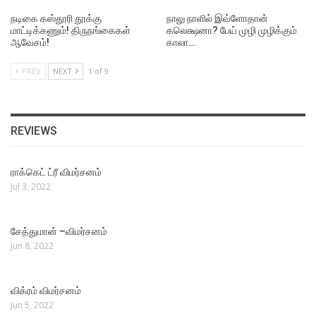
நடிகை கஸ்தூரி தூக்கு
நாலு நாளில் இவ்ளோதான்
மாட்டிக்கணும்! திருநங்கைகள்
கலெக்ஷனா? பேய் முழி முழிக்கும்
ஆவேசம்!
காலா…
PREV
NEXT
1 of 9
REVIEWS
ராக்கெட் ட்ரீ விமர்சனம்
Jul 3, 2022
சேத்துமான் –விமர்சனம்
Jun 8, 2022
விக்ரம் விமர்சனம்
Jun 5, 2022