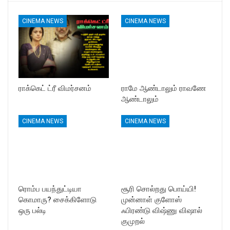
CINEMA NEWS
CINEMA NEWS
ராக்கெட் ட்ரீ விமர்சனம்
ராமே ஆண்டாலும் ராவணே
ஆண்டாலும்
CINEMA NEWS
CINEMA NEWS
ரொம்ப பயந்துட்டியா
சூரி சொல்றது பொய்யி!
கொமாரு? சைக்கிளோடு
முன்னாள் குளோஸ்
ஒரு பல்டி
ஃபிரண்டு விஷ்ணு விஷால்
குமுறல்