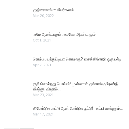
குதிரைவால் – விமர்சனம்
Mar 20, 2022
ராமே ஆண்டாலும் ராவணே ஆண்டாலும்
Oct 1, 2021
ரொம்ப பயந்துட்டியா கொமாரு? சைக்கிளோடு ஒரு பல்டி
Apr 7, 2021
சூரி சொல்றது பொய்யி! முன்னாள் குளோஸ் ஃபிரண்டு
விஷ்ணு விஷால்…
Mar 23, 2021
கீ போர்டுல பாட்டு ஆன் போர்டுல பூட்டு! கம்பி எண்ணும்…
Mar 17, 2021