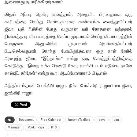
இணைந்து தயாரிக்கிறார்களாம்.
விஜய் அப்படி நெகிழ வைத்தால், அதைவிட பிரமாதமாக ஒரு
காரியத்தை செய்து செல்வகுமாரை கண்கலங்க வைத்துவிட்டார்
ஜீவா. புலி ரிலீசின் போது வருமான வரி சோதனை வந்ததால்
நினைத்தபடி வியாபாரத்தை செய்ய முடியாமல் செய்த வியாபாரத்தின்
பொருளை அனுபவிக்க முடியாமல் அவஸ்தைப்பட்டார்
பி.டி.செல்வகுமார். நொந்து போயிருந்தவரை ஒரு நாள் நேரில்
அழைத்த ஜீவா, ‘‘இந்தாங்க” என்று ஒரு சொத்துப்பத்திரத்தை
கொடுத்து, “இதை வச்சு ரெண்டு கோடி வாங்கி படம் எடுங்க. நானே
கால்ஷீட் தர்றேன்” என்று கூற, ஆடிப்போனாராம் பி.டி.எஸ்.
அந்தப்படம்தான் போக்கிரி ராஜா. நீங்க போக்கிரி ராஜாயில்ல ஜீவா,
ஜாங்கிரி ராஜா!
Document
Free Calsheet
IncomeTaxRaid
jeeva
loan
Manager
PokkiriRaja
PTS