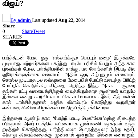
விஜய்?
By
admin
Last updated
Aug 22, 2014
Share
0
Share
Tweet
SHARES
பார்த்திபன் போல ஒரு ‘எல்லார்க்கும் பெய்யும் மழை’ இருக்கவே
முடியாது. மற்றவர்களை புகழ்ந்து பாடியே பரிசில் பெறும் அந்த கால
புலவர்கள் போல, பார்த்திபனின் நாக்கு, பல நேரங்களில் இப்படி சில
ஹீரோக்களுக்காக வளையும். அதில் ஒரு அற்புதமும் விளையும்.
சொல்ல முடியாத பல லவ்வுகளை மேடையில் போட்டு உடைத்து பிரிட்ஜ்
போட்டுக் கொடுக்கிற வித்தை தெரிந்த இந்த அசகாய சூரரை
தங்கள் நட்பு வளையத்திற்குள் வைத்திருக்காத நடிகர்கள் யாருமே
இல்லை என்று கூறிவிடலாம். மிக சமீபகாலமாக இவர் ஆர்யாவின்
கால் டாக்சிக்குதான் அதிக விளம்பரம் கொடுத்து வருகிறார்
என்பதை சினிமா விழாக்கள் பல நிரூபித்திருக்கின்றன.
இத்தனை ஆண்டு கால ‘போற்றி பாடடி பெண்ணே’வுக்கு கிடைத்த
பரிசுதான் அவர் படத்தில் வரிசையாக முன்னணி நடிகர்கள் வந்து
நடித்துக் கொடுத்தது. பார்த்திபனை பொருத்தவரை இந்த உதவி,
அவரது திரைக்கதைக்கு முன்னால் ஒன்றுமே இல்லை என்றாலும்,