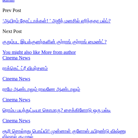
Prev Post
‘ஆயிரம் தோட்டாக்கள்! ’ அஜீத் மனசில் எரிந்ததா பல்ப்?
Next Post
குறும்பட இயக்குனர்களின் குர்ராங் குர்ராங் மைண்ட்?
You might also like
More from author
Cinema News
ராக்கெட் ட்ரீ விமர்சனம்
Cinema News
ராமே ஆண்டாலும் ராவணே ஆண்டாலும்
Cinema News
ரொம்ப பயந்துட்டியா கொமாரு? சைக்கிளோடு ஒரு பல்டி
Cinema News
சூரி சொல்றது பொய்யி! முன்னாள் குளோஸ் ஃபிரண்டு விஷ்ணு
விஷால் குமுறல்