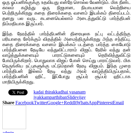
ஒரு ஓப்பனிங்குக்கு உதவியது என்றே சொல்ல வேண்டும். மிக நீண்ட
காலம் கழித்து ஒரு நிஜமான, நியாயமான வெற்றியை
பெற்றிருக்கிறது கதை திரைக்கதை வசனம் இயக்கம் திரைப்படம்.
தனது பல வருட கடனையெல்லாம் அடைத்துவிட்டு பார்த்திபன்
நிம்மதியாக இருப்பார்.
இந்த நேரத்தில் பார்த்திபனின் திரையுலக நட்பு வட்டத்திற்கு
மரியாதை சேர்க்கும் விதத்தில் அமைந்திருக்கிறது அந்த சந்திப்பு.
கதை திரைக்கதை வசனம் இயக்கம் படத்தை பார்த்த கையோடு
பார்த்திபனை தேடியே வந்துவிட்டாராம் விஜய். நேரில் வந்து தன்
வாழ்த்துக்களையும் பாராட்டுகளையும் தெரிவித்துவிட்டு
போயிருக்கிறார். பொதுவாக விஜய் போன் செய்து பாராட்டுவார். மிக
நெருங்கிய நட்புகளுக்கு மட்டும்தான் நேரடி விஜயம். இந்த முறை
பார்த்திபன் இல்லம் தேடி வந்து அவர் வாழ்த்தியிருப்பதால்,
பார்த்திபனின் ஹிட், இப்போது சூப்பர் சூப்பர் ஹிட்டாக
மாறியிருக்கிறது.
kadai thirakkadhai vasanam
iyakkam
parthiban
Slide
vijay
Share
Facebook
Twitter
Google+
ReddIt
WhatsApp
Pinterest
Email
admin