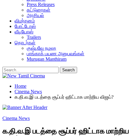
Press Releases
கட்டுரைகள்
அரசியல்
விமர்சனம்
போட்டோஸ்
வீடியோஸ்
Trailers
தொடர்கள்
குஷ்புவே நமஹ
பாங்காக் பயண அனுபவங்கள்
Murugan Manthiram
Home
Cinema News
க.தி.வ.இ படத்தை சூப்பர் ஹிட்டாக மாற்றிய விஜய்?
Cinema News
க.தி.வ.இ படத்தை சூப்பர் ஹிட்டாக மாற்றிய