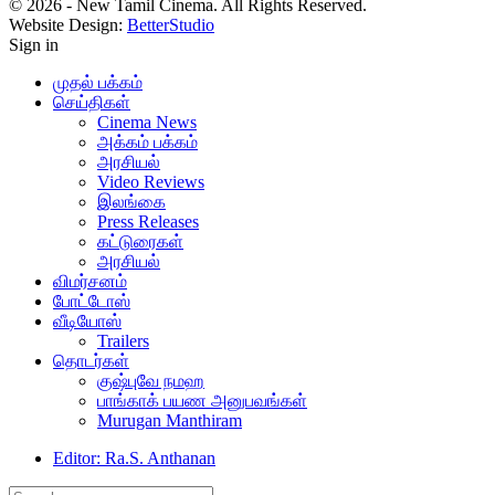
© 2026 - New Tamil Cinema. All Rights Reserved.
Website Design:
BetterStudio
Sign in
முதல் பக்கம்
செய்திகள்
Cinema News
அக்கம் பக்கம்
அரசியல்
Video Reviews
இலங்கை
Press Releases
கட்டுரைகள்
அரசியல்
விமர்சனம்
போட்டோஸ்
வீடியோஸ்
Trailers
தொடர்கள்
குஷ்புவே நமஹ
பாங்காக் பயண அனுபவங்கள்
Murugan Manthiram
Editor: Ra.S. Anthanan