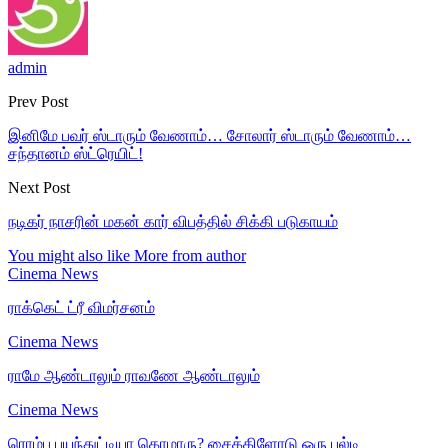
admin
Prev Post
இனிமே பவர் ஸ்டாரும் வேணாம்… சோலார் ஸ்டாரும் வேணாம்…
சந்தானம் ஸ்ட்ரெயிட்!
Next Post
நடிகர் நாசரின் மகன் கார் விபத்தில் சிக்கி படுகாயம்
You might also like
More from author
Cinema News
ராக்கெட் ட்ரீ விமர்சனம்
Cinema News
ராமே ஆண்டாலும் ராவணே ஆண்டாலும்
Cinema News
ரொம்ப பயந்துட்டியா கொமாரு? சைக்கிளோடு ஒரு பல்டி