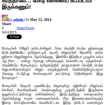
கர்த்தாவே… மோடி என்னைய கூப்பிடாம
இருக்கணும்!
By
admin
On
May 22, 2014
Share
0
Share
Tweet
SHARES
மோடியின் பிஜேபி நாடெங்கிலும் அசுர வெற்றி பெற்ற ஐந்தாவது
நிமிடத்திலேயே தமிழ்நாட்டில் நடிகர் விஜய்யின் தோளில் தங்க
ஜரிகை மினுமினுக்க ஆரம்பித்தது. ‘இனிமே இந்தியா முழுக்க நம்ம
ஆட்சிரா…’ என்று அவரது ரசிகர்களும் கொண்டாடி வந்தார்கள்.
அதற்கேற்ப மோடிக்கும், தமிழகத்தில் தாறுமாறான வெற்றி பெற்ற
ஜெயலலிதாவுக்கும் விஜய் வாழ்த்துக்கள் தெரிவித்திருப்பதாக
அவரது பி.ஆர்.ஓ செல்வகுமார் நாட்டுக்கு அறிவித்தார். இது
போதாதா?
மோடியின் பிரதமர் பதவியேற்பு விழாவுக்கு ரஜினியும் விஜய்யும்
செல்லப் போகிறார்கள். அவர்களுக்கு முதலிடத்தில் இருக்கை
ஒதுக்கப்பட்டுள்ளது என்றெல்லாம் இஷ்டத்திற்கு கதையளக்க
ஆரம்பித்தது சமூக வலைதளங்கள். சில இணையதளங்களும்
இதை செய்தியாகவே வெளியிட்டன. இந்த நிமிடம் வரைக்கும்