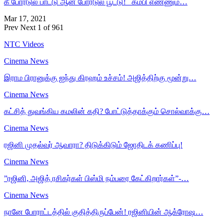
கீ போர்டுல பாட்டு ஆன் போர்டுல பூட்டு! கம்பி எண்ணும்…
Mar 17, 2021
Prev
Next
1 of 961
NTC Videos
Cinema News
இராம பிரானுக்கு ஐந்து கிரஹம் உச்சம்! அஜித்திற்கு மூன்று…
Cinema News
கட்சித் துவங்கிய கமலின் கதி? போட்டுத்தாக்கும் சொல்வாக்கு…
Cinema News
ரஜினி முதல்வர் ஆவாரா? திடுக்கிடும் ஜோதிடக் கணிப்பு!
Cinema News
”ரஜினி, அஜித் ரசிகர்கள் பிஸ்மி நம்பரை கேட்கிறார்கள்”-…
Cinema News
நானே போராட்டத்தில் குதித்திருப்பேன்! ரஜினியின் ஆக்ரோஷ…