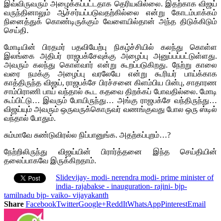
இவ்விருவரும் அழைக்கப்பட்டதாக தெரியவில்லை. இதற்காக விஜய்
வருந்தினாலும் ஆச்சர்யப்படுவதற்கில்லை என்று கோடம்பாக்கம்
நினைத்துக் கொண்டிருக்கும் வேளையில்தான் அந்த திடுக்கிடும்
செய்தி.
மோடியின் பிரதமர் பதவியேற்பு நிகழ்ச்சியில் கலந்து கொள்ள
இலங்கை அதிபர் ராஜபக்சேவுக்கு அழைப்பு அனுப்பப்பட்டுள்ளது.
அவரும் கலந்து கொள்வார் என்று கூறப்படுகிறது. நேற்று காலை
வரை நமக்கு அழைப்பு வரலேயே என்று கூரியர் பாய்க்காக
காத்திருந்த விஜய், ராஜபக்சே பிரச்சனை கிளம்பிய பின்பு, சாதாரண
சாம்பிராணி பாய் வந்தால் கூட கதவை திறக்கப் போவதில்லை. மோடி
கூப்பிட்டு… இவரும் போயிருந்து… அங்கு ராஜபக்சே வந்திருந்து…
விஜய்யும் அவரும் ஒருவருக்கொருவர் வணங்குவது போல ஒரு ஸ்டில்
வந்தால் போதும்.
சும்மாவே சுண்டுவிரல்ல நிப்பானுங்க. அதற்கப்புறம்…?
நேற்றிலிருந்து விஜய்யின் பிரார்த்தனை இந்த செய்தியின்
தலைப்பாகவே இருக்கிறதாம்.
Slide
vijay- modi- nerendra modi- prime minister of
india- rajabakse - inauguration- rajini- bjp-
tamilnadu bjp- vaiko- vijayakanth
Share
Facebook
Twitter
Google+
ReddIt
WhatsApp
Pinterest
Email