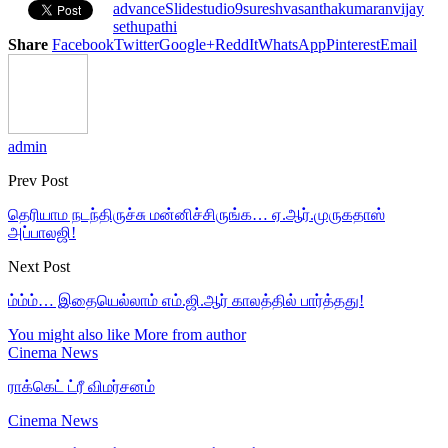
advance
Slide
studio9
suresh
vasanthakumaran
vijay
sethupathi
Share
Facebook
Twitter
Google+
ReddIt
WhatsApp
Pinterest
Email
admin
Prev Post
தெரியாம நடந்திருச்சு மன்னிச்சிருங்க… ஏ.ஆர்.முருகதாஸ்
அப்பாலஜி!
Next Post
ம்ம்ம்… இதையெல்லாம் எம்.ஜி.ஆர் காலத்தில் பார்த்தது!
You might also like
More from author
Cinema News
ராக்கெட் ட்ரீ விமர்சனம்
Cinema News