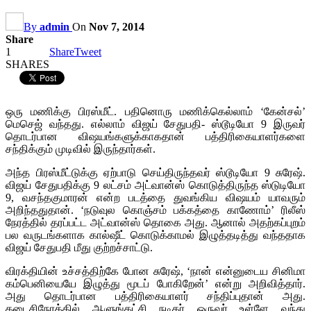
By
admin
On
Nov 7, 2014
Share
1
Share
Tweet
SHARES
ஒரு மணிக்கு பிரஸ்மீட். பதினொரு மணிக்கெல்லாம் ‘கேன்சல்’
மெசெஜ் வந்தது. எல்லாம் விஜய் சேதுபதி- ஸ்டூடியோ 9 இருவர்
தொடர்பான விஷயங்களுக்காகதான் பத்திரிகையாளர்களை
சந்திக்கும் முடிவில் இருந்தார்கள்.
அந்த பிரஸ்மீட்டுக்கு ஏற்பாடு செய்திருந்தவர் ஸ்டூடியோ 9 சுரேஷ்.
விஜய் சேதுபதிக்கு 9 லட்சம் அட்வான்ஸ் கொடுத்திருந்த ஸ்டுடியோ
9, வசந்தகுமாரன் என்ற படத்தை துவங்கிய விஷயம் யாவரும்
அறிந்ததுதான். ‘நடுவுல கொஞ்சம் பக்கத்தை காணோம்’ ரிலீஸ்
நேரத்தில் தரப்பட்ட அட்வான்ஸ் தொகை அது. ஆனால் அதற்கப்புறம்
பல வருடங்களாக கால்ஷீட் கொடுக்காமல் இழுத்தடித்து வந்ததாக
விஜய் சேதுபதி மீது குற்றச்சாட்டு.
விரக்தியின் உச்சத்திற்கே போன சுரேஷ், ‘நான் என்னுடைய சினிமா
கம்பெனியையே இழுத்து மூடப் போகிறேன்’ என்று அறிவித்தார்.
அது தொடர்பான பத்திரிகையாளர் சந்திப்புதான் அது.
கடைசிநேரத்தில் ஆளுங்கட்சி நடிகர் ஒருவர் உள்ளே வந்து