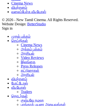
Cinema News
விமர்சனம்
வலைப்பேச்சு வீடியோஸ்
© 2026 - New Tamil Cinema. All Rights Reserved.
Website Design:
BetterStudio
Sign in
முதல் பக்கம்
செய்திகள்
Cinema News
அக்கம் பக்கம்
அரசியல்
Video Reviews
இலங்கை
Press Releases
கட்டுரைகள்
அரசியல்
விமர்சனம்
போட்டோஸ்
வீடியோஸ்
Trailers
தொடர்கள்
குஷ்புவே நமஹ
பாங்காக் பயண அனுபவங்கள்