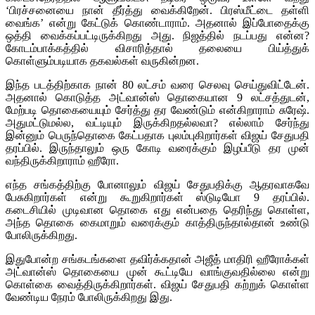
‘பிரச்சனையை நான் தீர்த்து வைக்கிறேன். பிரஸ்மீட்டை தள்ளி
வைங்க’ என்று கேட்டுக் கொண்டாராம். அதனால் இப்போதைக்கு
ஒத்தி வைக்கப்பட்டிருக்கிறது அது. நிஜத்தில் நடப்பது என்ன?
கோடம்பாக்கத்தில் விசாரித்தால் தலையை பிய்த்துக்
கொள்ளும்படியாக தகவல்கள் வருகின்றன.
இந்த படத்திற்காக நான் 80 லட்சம் வரை செலவு செய்துவிட்டேன்.
அதனால் கொடுத்த அட்வான்ஸ் தொகையான 9 லட்சத்துடன்,
மேற்படி தொகையையும் சேர்த்து தர வேண்டும் என்கிறாராம் சுரேஷ்.
அதுமட்டுமல்ல, வட்டியும் இருக்கிறதல்லவா? எல்லாம் சேர்ந்து
இன்னும் பெருந்தொகை கேட்பதாக புலம்புகிறார்கள் விஜய் சேதுபதி
தரப்பில். இருந்தாலும் ஒரு கோடி வரைக்கும் இழப்பீடு தர முன்
வந்திருக்கிறாராம் ஹீரோ.
எந்த சங்கத்திற்கு போனாலும் விஜய் சேதுபதிக்கு ஆதரவாகவே
பேசுகிறார்கள் என்று கூறுகிறார்கள் ஸ்டுடியோ 9 தரப்பில்.
கடைசியில் முடிவான தொகை எது என்பதை தெரிந்து கொள்ள,
அந்த தொகை கைமாறும் வரைக்கும் காத்திருந்தால்தான் உண்டு
போலிருக்கிறது.
இதுபோன்ற சங்கடங்களை தவிர்க்கதான் அஜீத் மாதிரி ஹீரோக்கள்
அட்வான்ஸ் தொகையை முன் கூட்டியே வாங்குவதில்லை என்று
கொள்கை வைத்திருக்கிறார்கள். விஜய் சேதுபதி கற்றுக் கொள்ள
வேண்டிய நேரம் போலிருக்கிறது இது.