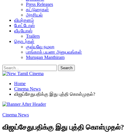
Press Releases
கட்டுரைகள்
அரசியல்
விமர்சனம்
போட்டோஸ்
வீடியோஸ்
Trailers
தொடர்கள்
குஷ்புவே நமஹ
பாங்காக் பயண அனுபவங்கள்
Murugan Manthiram
Home
Cinema News
விஜய்சேதுபதிக்கு இது புத்தி கொள்முதல்?
Cinema News
விஜய்சேதுபதிக்கு இது புத்தி கொள்முதல்?