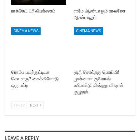
ராக்கெட் ட்ரீ விமர்சனம்
ராமே ஆண்டாலும் ராவணே
ஆண்டாலும்
CINEMA NEWS
CINEMA NEWS
ரொம்ப பயந்துட்டியா
சூரி சொல்றது பொய்யி!
கொமாரு? சைக்கிளோடு
முன்னாள் குளோஸ்
ஒரு பல்டி
ஃபிரண்டு விஷ்ணு விஷால்
குமுறல்
PREV
NEXT
LEAVE A REPLY