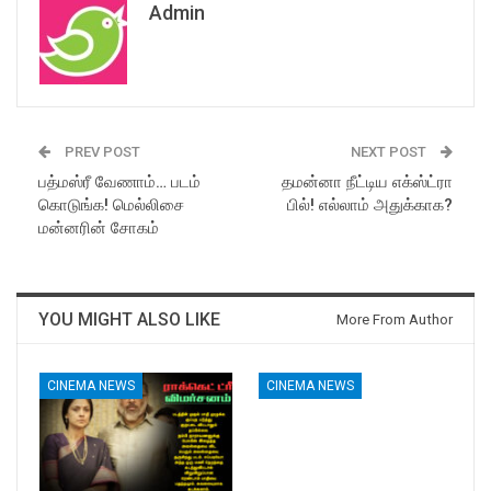
Admin
PREV POST
NEXT POST
பத்மஸ்ரீ வேணாம்… படம்
தமன்னா நீட்டிய எக்ஸ்ட்ரா
கொடுங்க! மெல்லிசை
பில்! எல்லாம் அதுக்காக?
மன்னரின் சோகம்
YOU MIGHT ALSO LIKE
More From Author
CINEMA NEWS
CINEMA NEWS