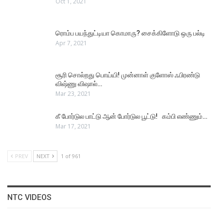
Oct 1, 2021
ரொம்ப பயந்துட்டியா கொமாரு? சைக்கிளோடு ஒரு பல்டி
Apr 7, 2021
சூரி சொல்றது பொய்யி! முன்னாள் குளோஸ் ஃபிரண்டு
விஷ்ணு விஷால்…
Mar 23, 2021
கீ போர்டுல பாட்டு ஆன் போர்டுல பூட்டு! கம்பி எண்ணும்…
Mar 17, 2021
PREV
NEXT
1 of 961
NTC VIDEOS