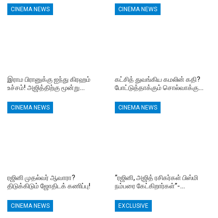
CINEMA NEWS
CINEMA NEWS
இராம பிரானுக்கு ஐந்து கிரஹம்
கட்சித் துவங்கிய கமலின் கதி?
உச்சம்! அஜித்திற்கு மூன்று…
போட்டுத்தாக்கும் சொல்வாக்கு…
CINEMA NEWS
CINEMA NEWS
ரஜினி முதல்வர் ஆவாரா?
”ரஜினி, அஜித் ரசிகர்கள் பிஸ்மி
திடுக்கிடும் ஜோதிடக் கணிப்பு!
நம்பரை கேட்கிறார்கள்”-…
CINEMA NEWS
EXCLUSIVE