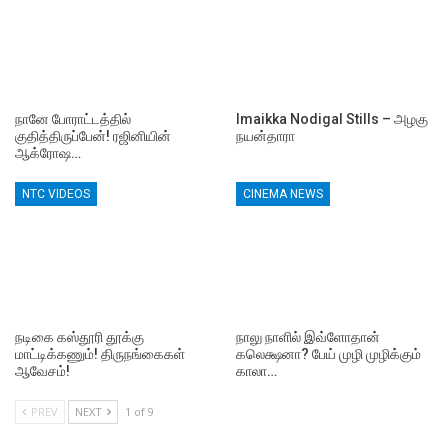
நானே போராட்டத்தில்
Imaikka Nodigal Stills – அழகு
குதித்திருப்பேன்! ரஜினியின்
நயன்தாரா
ஆக்ரோஷ…
NTC VIDEOS
CINEMA NEWS
நடிகை கஸ்தூரி தூக்கு
நாலு நாளில் இவ்ளோதான்
மாட்டிக்கணும்! திருநங்கைகள்
கலெக்ஷனா? பேய் முழி முழிக்கும்
ஆவேசம்!
காலா…
PREV
NEXT
1 of 9