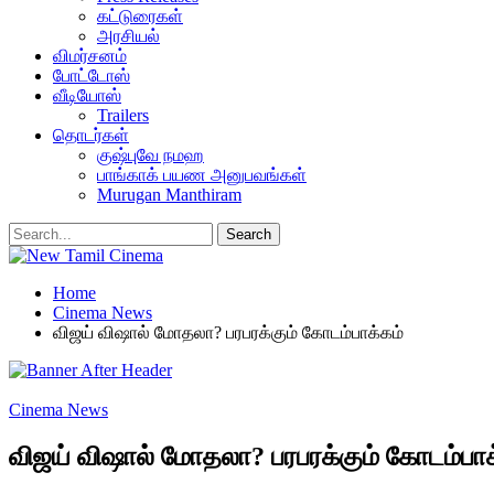
கட்டுரைகள்
அரசியல்
விமர்சனம்
போட்டோஸ்
வீடியோஸ்
Trailers
தொடர்கள்
குஷ்புவே நமஹ
பாங்காக் பயண அனுபவங்கள்
Murugan Manthiram
Home
Cinema News
விஜய் விஷால் மோதலா? பரபரக்கும் கோடம்பாக்கம்
Cinema News
விஜய் விஷால் மோதலா? பரபரக்கும் கோடம்பாக