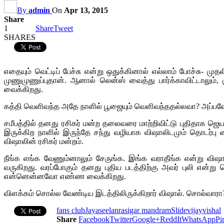
By
admin
On
Apr 13, 2015
Share
1
Share
Tweet
SHARES
எதையும் வெட்டிப் பேச்சு என்று ஒதுக்கினால் எல்லாம் போச்சு- மு
முணுமுணுப்புதான். ஆனால் லென்ஸ் வைத்து பார்க்காவிட்டாலும்,
வைக்கிறது.
கத்தி வெளிவந்த அதே நாளில் பூஜையும் வெளிவந்ததல்லவா? அப்பவே இ
சமீபத்தில் தனது ரசிகர் மன்ற தலைவரை மாற்றிவிட்டு புதிதாக ஜெய
இருக்கிற நாளில் இருந்தே சந்து வழியாக விஷாலிடமும் தொடர்பு 
விஷாலின் ரசிகர் மன்றம்.
நீங்க எங்க வேணும்னாலும் சேருங்க. இங்க வராதீங்க என்று விஷா
வருகிறது. வரப்போகும் தனது புதிய படத்திற்கு அவர் புலி என்று ப
என்னென்னவோ எண்ண வைக்கிறது.
விளக்கம் சொல்ல வேண்டிய இடத்திலிருக்கிறார் விஷால். சொல்வாரா
fans club
Jayaseelan
rasigar mandram
Slide
vijay
vishal
Share
Facebook
Twitter
Google+
ReddIt
WhatsApp
Pi