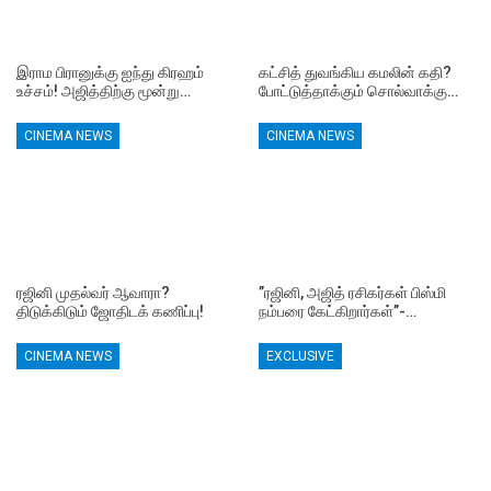
இராம பிரானுக்கு ஐந்து கிரஹம்
கட்சித் துவங்கிய கமலின் கதி?
உச்சம்! அஜித்திற்கு மூன்று…
போட்டுத்தாக்கும் சொல்வாக்கு…
CINEMA NEWS
CINEMA NEWS
ரஜினி முதல்வர் ஆவாரா?
”ரஜினி, அஜித் ரசிகர்கள் பிஸ்மி
திடுக்கிடும் ஜோதிடக் கணிப்பு!
நம்பரை கேட்கிறார்கள்”-…
CINEMA NEWS
EXCLUSIVE