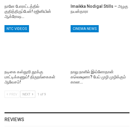
நானே போராட்டத்தில்
Imaikka Nodigal Stills – அழகு
குதித்திருப்பேன்! ரஜினியின்
நயன்தாரா
ஆக்ரோஷ…
NTC VIDEOS
CINEMA NEWS
நடிகை கஸ்தூரி தூக்கு
நாலு நாளில் இவ்ளோதான்
மாட்டிக்கணும்! திருநங்கைகள்
கலெக்ஷனா? பேய் முழி முழிக்கும்
ஆவேசம்!
காலா…
PREV
NEXT
1 of 9
REVIEWS