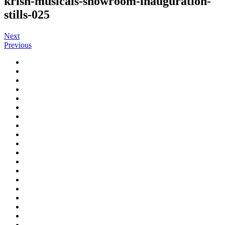
krish-musicals-showroom-inauguration-
stills-025
Next
Previous