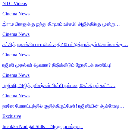
NTC Videos
Cinema News
இராம பிரானுக்கு ஐந்து கிரஹம் உச்சம்! அஜித்திற்கு மூன்று…
Cinema News
கட்சித் துவங்கிய கமலின் கதி? போட்டுத்தாக்கும் சொல்வாக்கு…
Cinema News
ரஜினி முதல்வர் ஆவாரா? திடுக்கிடும் ஜோதிடக் கணிப்பு!
Cinema News
”ரஜினி, அஜித் ரசிகர்கள் பிஸ்மி நம்பரை கேட்கிறார்கள்”-…
Cinema News
நானே போராட்டத்தில் குதித்திருப்பேன்! ரஜினியின் ஆக்ரோஷ…
Exclusive
Imaikka Nodigal Stills – அழகு நயன்தாரா