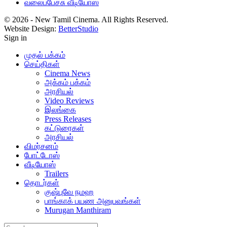
வலைப்பேச்சு வீடியோஸ்
© 2026 - New Tamil Cinema. All Rights Reserved.
Website Design:
BetterStudio
Sign in
முதல் பக்கம்
செய்திகள்
Cinema News
அக்கம் பக்கம்
அரசியல்
Video Reviews
இலங்கை
Press Releases
கட்டுரைகள்
அரசியல்
விமர்சனம்
போட்டோஸ்
வீடியோஸ்
Trailers
தொடர்கள்
குஷ்புவே நமஹ
பாங்காக் பயண அனுபவங்கள்
Murugan Manthiram