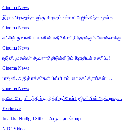
Cinema News
இராம பிரானுக்கு ஐந்து கிரஹம் உச்சம்! அஜித்திற்கு மூன்று…
Cinema News
கட்சித் துவங்கிய கமலின் கதி? போட்டுத்தாக்கும் சொல்வாக்கு…
Cinema News
ரஜினி முதல்வர் ஆவாரா? திடுக்கிடும் ஜோதிடக் கணிப்பு!
Cinema News
”ரஜினி, அஜித் ரசிகர்கள் பிஸ்மி நம்பரை கேட்கிறார்கள்”-…
Cinema News
நானே போராட்டத்தில் குதித்திருப்பேன்! ரஜினியின் ஆக்ரோஷ…
Exclusive
Imaikka Nodigal Stills – அழகு நயன்தாரா
NTC Videos