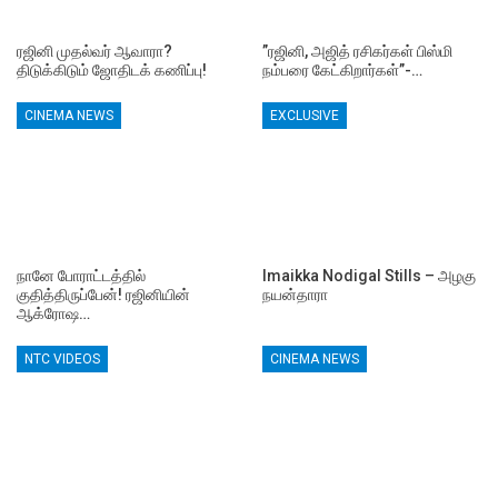
ரஜினி முதல்வர் ஆவாரா?
”ரஜினி, அஜித் ரசிகர்கள் பிஸ்மி
திடுக்கிடும் ஜோதிடக் கணிப்பு!
நம்பரை கேட்கிறார்கள்”-…
CINEMA NEWS
EXCLUSIVE
நானே போராட்டத்தில்
Imaikka Nodigal Stills – அழகு
குதித்திருப்பேன்! ரஜினியின்
நயன்தாரா
ஆக்ரோஷ…
NTC VIDEOS
CINEMA NEWS