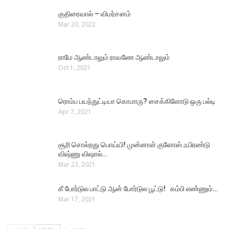
குதிரைவால் – விமர்சனம்
Mar 20, 2022
ராமே ஆண்டாலும் ராவணே ஆண்டாலும்
Oct 1, 2021
ரொம்ப பயந்துட்டியா கொமாரு? சைக்கிளோடு ஒரு பல்டி
Apr 7, 2021
சூரி சொல்றது பொய்யி! முன்னாள் குளோஸ் ஃபிரண்டு
விஷ்ணு விஷால்…
Mar 23, 2021
கீ போர்டுல பாட்டு ஆன் போர்டுல பூட்டு! கம்பி எண்ணும்…
Mar 17, 2021