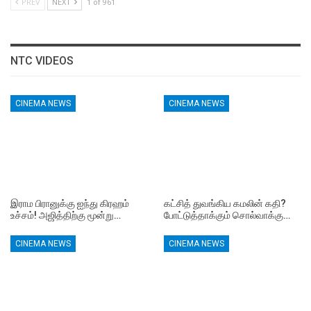
PREV
NEXT
1 of 961
NTC VIDEOS
CINEMA NEWS
CINEMA NEWS
இராம பிரானுக்கு ஐந்து கிரஹம்
கட்சித் துவங்கிய கமலின் கதி?
உச்சம்! அஜித்திற்கு மூன்று…
போட்டுத்தாக்கும் சொல்வாக்கு…
CINEMA NEWS
CINEMA NEWS