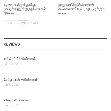
நடிகை கஸ்தூரி தூக்கு
நாலு நாளில் இவ்ளோதான்
மாட்டிக்கணும்! திருநங்கைகள்
கலெக்ஷனா? பேய் முழி முழிக்கும்
ஆவேசம்!
காலா…
PREV
NEXT
1 of 9
REVIEWS
ராக்கெட் ட்ரீ விமர்சனம்
Jul 3, 2022
சேத்துமான் –விமர்சனம்
Jun 8, 2022
விக்ரம் விமர்சனம்
Jun 5, 2022