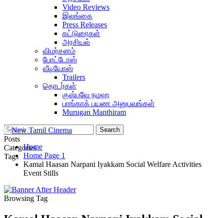
Video Reviews
இலங்கை
Press Releases
கட்டுரைகள்
அரசியல்
விமர்சனம்
போட்டோஸ்
வீடியோஸ்
Trailers
தொடர்கள்
குஷ்புவே நமஹ
பாங்காக் பயண அனுபவங்கள்
Murugan Manthiram
Posts
Home
Categories
Home Page 1
Tags
Kamal Haasan Narpani Iyakkam Social Welfare Activities
Event Stills
Browsing Tag