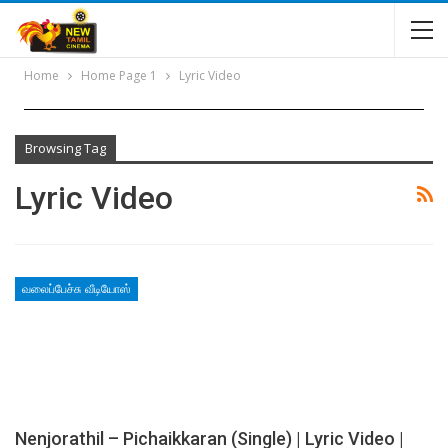
Home
Home Page 1
Lyric Video
Browsing Tag
Lyric Video
வலைப்பேச்சு வீடியோஸ்
Nenjorathil – Pichaikkaran (Single) | Lyric Video |