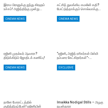
இராம பிரானுக்கு ஐந்து கிரஹம்
கட்சித் துவங்கிய கமலின் கதி?
உச்சம்! அஜித்திற்கு மூன்று…
போட்டுத்தாக்கும் சொல்வாக்கு…
CINEMA NEWS
CINEMA NEWS
ரஜினி முதல்வர் ஆவாரா?
”ரஜினி, அஜித் ரசிகர்கள் பிஸ்மி
திடுக்கிடும் ஜோதிடக் கணிப்பு!
நம்பரை கேட்கிறார்கள்”-…
CINEMA NEWS
EXCLUSIVE
நானே போராட்டத்தில்
Imaikka Nodigal Stills – அழகு
குதித்திருப்பேன்! ரஜினியின்
நயன்தாரா