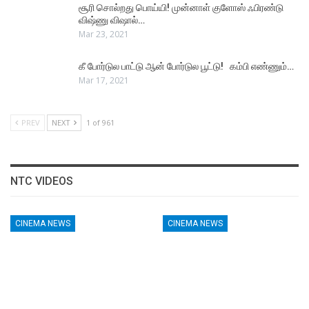
சூரி சொல்றது பொய்யி! முன்னாள் குளோஸ் ஃபிரண்டு
விஷ்ணு விஷால்…
Mar 23, 2021
கீ போர்டுல பாட்டு ஆன் போர்டுல பூட்டு! கம்பி எண்ணும்…
Mar 17, 2021
PREV
NEXT
1 of 961
NTC VIDEOS
CINEMA NEWS
CINEMA NEWS