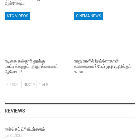
ஆக்ரோஷ…
NTC VIDEOS
CINEMA NEWS
நடிகை கஸ்தூரி தூக்கு
நாலு நாளில் இவ்ளோதான்
மாட்டிக்கணும்! திருநங்கைகள்
கலெக்ஷனா? பேய் முழி முழிக்கும்
ஆவேசம்!
காலா…
PREV
NEXT
1 of 9
REVIEWS
ராக்கெட் ட்ரீ விமர்சனம்
Jul 3, 2022