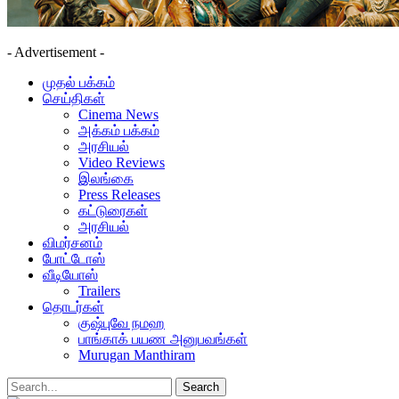
- Advertisement -
முதல் பக்கம்
செய்திகள்
Cinema News
அக்கம் பக்கம்
அரசியல்
Video Reviews
இலங்கை
Press Releases
கட்டுரைகள்
அரசியல்
விமர்சனம்
போட்டோஸ்
வீடியோஸ்
Trailers
தொடர்கள்
குஷ்புவே நமஹ
பாங்காக் பயண அனுபவங்கள்
Murugan Manthiram