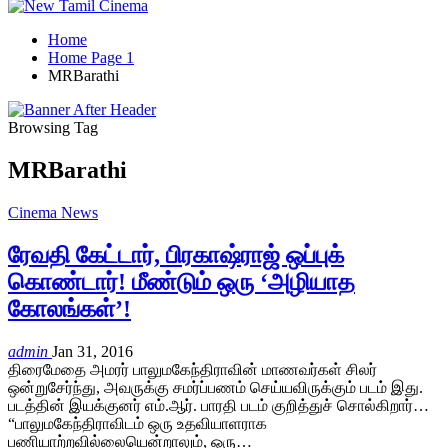
Home
Home Page 1
MRBarathi
Browsing Tag
MRBarathi
Cinema News
ரேவதி கேட்டார், பிரகாஷ்ராஜ் ஒப்புக்
கொண்டார்! மீண்டும் ஒரு ‘அழியாத
கோலங்கள்’!
admin
Jan 31, 2016
திரைமேதை அமரர் பாலுமகேந்திராவின் மாணவர்கள் சிலர்
ஒன்றுசேர்ந்து, அவருக்கு சமர்ப்பணம் செய்யவிருக்கும் படம் இது.
படத்தின் இயக்குனர் எம்.ஆர். பாரதி படம் குறித்துச் சொல்கிறார்…
“பாலுமகேந்திராவிடம் ஒரு உதவியாளராக
பணியாற்றவில்லையென்றாலும், ஒரு…