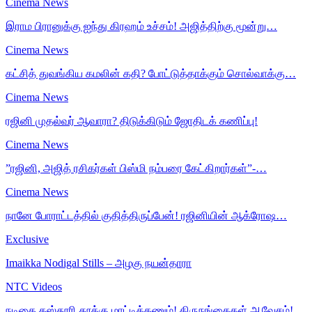
Cinema News
இராம பிரானுக்கு ஐந்து கிரஹம் உச்சம்! அஜித்திற்கு மூன்று…
Cinema News
கட்சித் துவங்கிய கமலின் கதி? போட்டுத்தாக்கும் சொல்வாக்கு…
Cinema News
ரஜினி முதல்வர் ஆவாரா? திடுக்கிடும் ஜோதிடக் கணிப்பு!
Cinema News
”ரஜினி, அஜித் ரசிகர்கள் பிஸ்மி நம்பரை கேட்கிறார்கள்”-…
Cinema News
நானே போராட்டத்தில் குதித்திருப்பேன்! ரஜினியின் ஆக்ரோஷ…
Exclusive
Imaikka Nodigal Stills – அழகு நயன்தாரா
NTC Videos
நடிகை கஸ்தூரி தூக்கு மாட்டிக்கணும்! திருநங்கைகள் ஆவேசம்!