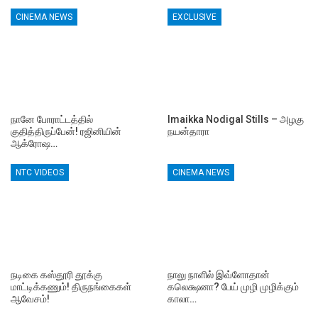
CINEMA NEWS
EXCLUSIVE
நானே போராட்டத்தில்
Imaikka Nodigal Stills – அழகு
குதித்திருப்பேன்! ரஜினியின்
நயன்தாரா
ஆக்ரோஷ…
NTC VIDEOS
CINEMA NEWS
நடிகை கஸ்தூரி தூக்கு
நாலு நாளில் இவ்ளோதான்
மாட்டிக்கணும்! திருநங்கைகள்
கலெக்ஷனா? பேய் முழி முழிக்கும்
ஆவேசம்!
காலா…