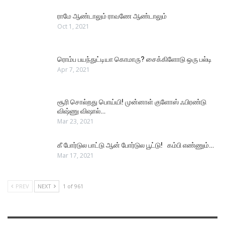
ராமே ஆண்டாலும் ராவணே ஆண்டாலும்
Oct 1, 2021
ரொம்ப பயந்துட்டியா கொமாரு? சைக்கிளோடு ஒரு பல்டி
Apr 7, 2021
சூரி சொல்றது பொய்யி! முன்னாள் குளோஸ் ஃபிரண்டு
விஷ்ணு விஷால்…
Mar 23, 2021
கீ போர்டுல பாட்டு ஆன் போர்டுல பூட்டு! கம்பி எண்ணும்…
Mar 17, 2021
PREV
NEXT
1 of 961