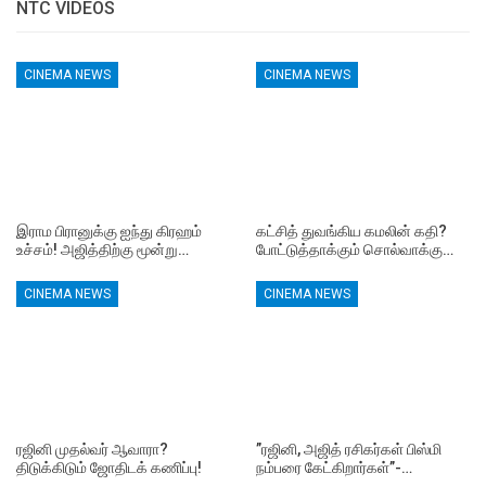
NTC VIDEOS
CINEMA NEWS
CINEMA NEWS
இராம பிரானுக்கு ஐந்து கிரஹம்
கட்சித் துவங்கிய கமலின் கதி?
உச்சம்! அஜித்திற்கு மூன்று…
போட்டுத்தாக்கும் சொல்வாக்கு…
CINEMA NEWS
CINEMA NEWS
ரஜினி முதல்வர் ஆவாரா?
”ரஜினி, அஜித் ரசிகர்கள் பிஸ்மி
திடுக்கிடும் ஜோதிடக் கணிப்பு!
நம்பரை கேட்கிறார்கள்”-…