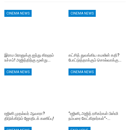
CINEMA NEWS
CINEMA NEWS
இராம பிரானுக்கு ஐந்து கிரஹம்
கட்சித் துவங்கிய கமலின் கதி?
உச்சம்! அஜித்திற்கு மூன்று…
போட்டுத்தாக்கும் சொல்வாக்கு…
CINEMA NEWS
CINEMA NEWS
ரஜினி முதல்வர் ஆவாரா?
”ரஜினி, அஜித் ரசிகர்கள் பிஸ்மி
திடுக்கிடும் ஜோதிடக் கணிப்பு!
நம்பரை கேட்கிறார்கள்”-…