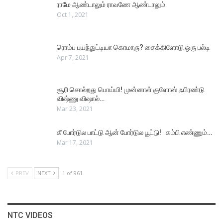
ராமே ஆண்டாலும் ராவணே ஆண்டாலும்
Oct 1, 2021
ரொம்ப பயந்துட்டியா கொமாரு? சைக்கிளோடு ஒரு பல்டி
Apr 7, 2021
சூரி சொல்றது பொய்யி! முன்னாள் குளோஸ் ஃபிரண்டு
விஷ்ணு விஷால்…
Mar 23, 2021
கீ போர்டுல பாட்டு ஆன் போர்டுல பூட்டு! கம்பி எண்ணும்…
Mar 17, 2021
PREV
NEXT
1 of 961
NTC VIDEOS