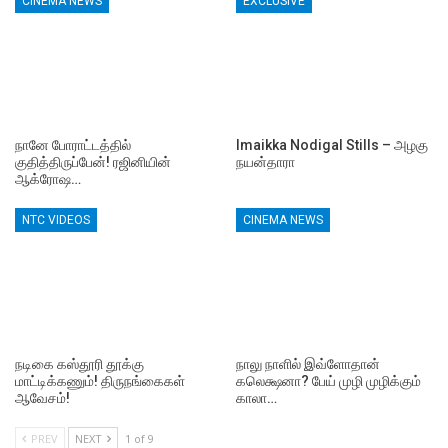
CINEMA NEWS
EXCLUSIVE
நானே போராட்டத்தில்
Imaikka Nodigal Stills – அழகு
குதித்திருப்பேன்! ரஜினியின்
நயன்தாரா
ஆக்ரோஷ…
NTC VIDEOS
CINEMA NEWS
நடிகை கஸ்தூரி தூக்கு
நாலு நாளில் இவ்ளோதான்
மாட்டிக்கணும்! திருநங்கைகள்
கலெக்ஷனா? பேய் முழி முழிக்கும்
ஆவேசம்!
காலா…
PREV
NEXT
1 of 9