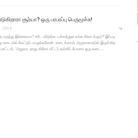
கிறாரா சூர்யா? ஒரு பரபரப்பு பெருமூச்சு!
1, 2014
 மருந்து இல்லையா? சரி... விடுங்க. பக்கத்துல எங்க கிடைக்கும்?’ இப்படி
து கடையில் கேட்டுப் பாருங்களேன். கடைக்காரர் அருகாமையில் இருக்கிற
ட்டார். ‘அதுவா, நாலு கிலோ மீட்டர் தள்ளிப் போனா ஒரு கடை…