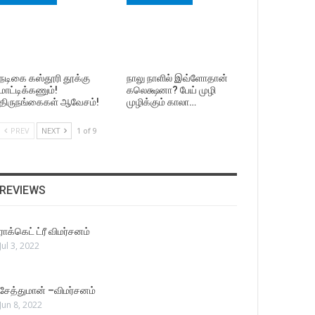
நடிகை கஸ்தூரி தூக்கு
நாலு நாளில் இவ்ளோதான்
மாட்டிக்கணும்!
கலெக்ஷனா? பேய் முழி
திருநங்கைகள் ஆவேசம்!
முழிக்கும் காலா…
PREV
NEXT
1 of 9
REVIEWS
ராக்கெட் ட்ரீ விமர்சனம்
Jul 3, 2022
சேத்துமான் –விமர்சனம்
Jun 8, 2022