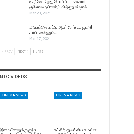
சூரி சொல்றது பொய்யி! முன்னாள்
குளோஸ் ஃபிரண்டு விஷ்ணு விஷால்…
Mar 23, 2021
கீ போர்டுல பாட்டு ஆன் போர்டுல பூட்டு!
கம்பி எண்ணும்…
Mar 17, 2021
PREV
NEXT
1 of 961
NTC VIDEOS
CINEMA NEWS
CINEMA NEWS
இராம பிரானுக்கு ஐந்து
கட்சித் துவங்கிய கமலின்