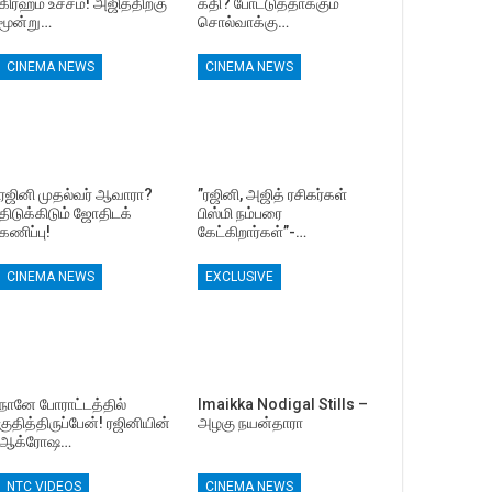
கிரஹம் உச்சம்! அஜித்திற்கு
கதி? போட்டுத்தாக்கும்
மூன்று…
சொல்வாக்கு…
CINEMA NEWS
CINEMA NEWS
ரஜினி முதல்வர் ஆவாரா?
”ரஜினி, அஜித் ரசிகர்கள்
திடுக்கிடும் ஜோதிடக்
பிஸ்மி நம்பரை
கணிப்பு!
கேட்கிறார்கள்”-…
CINEMA NEWS
EXCLUSIVE
நானே போராட்டத்தில்
Imaikka Nodigal Stills –
குதித்திருப்பேன்! ரஜினியின்
அழகு நயன்தாரா
ஆக்ரோஷ…
NTC VIDEOS
CINEMA NEWS