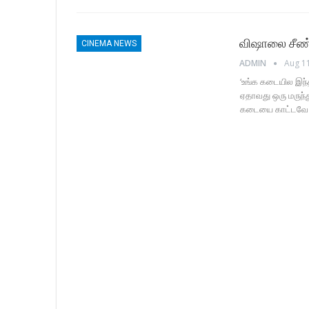
விஷாலை சீண்டு
CINEMA NEWS
ADMIN
Aug 1
‘உங்க கடையில இந்த
ஏதாவது ஒரு மருந்
கடையை காட்டவே மா