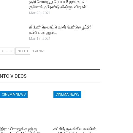
சூரி சொல்றது பொய்யி! முன்னாள்
குளோஸ் ஃபிரண்டு விஷ்ணு விஷால்…
Mar 23, 2021
கீ போர்டுல பாட்டு ஆன் போர்டுல பூட்டு!
கம்பி எண்ணும்…
Mar 17, 2021
PREV
NEXT
1 of 961
NTC VIDEOS
CINEMA NEWS
CINEMA NEWS
இராம பிரானுக்கு ஐந்து
கட்சித் துவங்கிய கமலின்