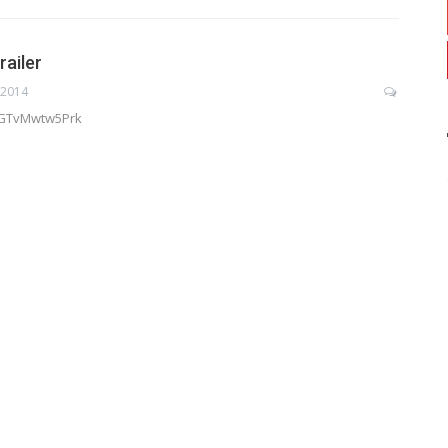
railer
 2014
e/GTvMwtw5Prk