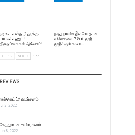
நடிகை கஸ்தூரி தூக்கு
நாலு நாளில் இவ்ளோதான்
மாட்டிக்கணும்!
கலெக்ஷனா? பேய் முழி
திருநங்கைகள் ஆவேசம்!
முழிக்கும் காலா…
PREV
NEXT
1 of 9
REVIEWS
ராக்கெட் ட்ரீ விமர்சனம்
Jul 3, 2022
சேத்துமான் –விமர்சனம்
Jun 8, 2022