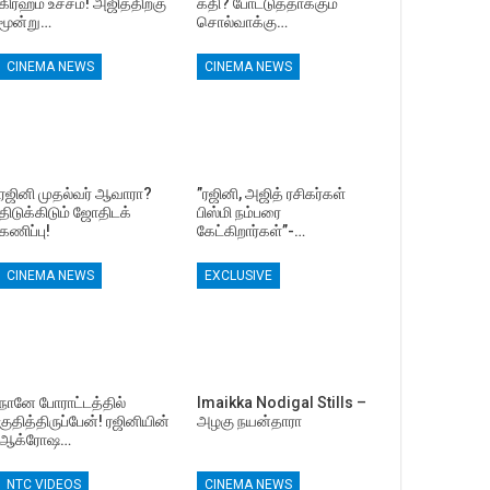
கிரஹம் உச்சம்! அஜித்திற்கு
கதி? போட்டுத்தாக்கும்
மூன்று…
சொல்வாக்கு…
CINEMA NEWS
CINEMA NEWS
ரஜினி முதல்வர் ஆவாரா?
”ரஜினி, அஜித் ரசிகர்கள்
திடுக்கிடும் ஜோதிடக்
பிஸ்மி நம்பரை
கணிப்பு!
கேட்கிறார்கள்”-…
CINEMA NEWS
EXCLUSIVE
நானே போராட்டத்தில்
Imaikka Nodigal Stills –
குதித்திருப்பேன்! ரஜினியின்
அழகு நயன்தாரா
ஆக்ரோஷ…
NTC VIDEOS
CINEMA NEWS