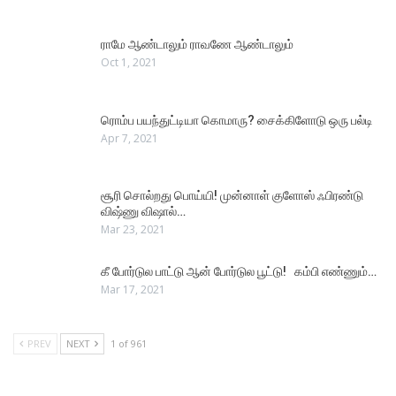
ராமே ஆண்டாலும் ராவணே ஆண்டாலும்
Oct 1, 2021
ரொம்ப பயந்துட்டியா கொமாரு? சைக்கிளோடு ஒரு பல்டி
Apr 7, 2021
சூரி சொல்றது பொய்யி! முன்னாள் குளோஸ் ஃபிரண்டு
விஷ்ணு விஷால்…
Mar 23, 2021
கீ போர்டுல பாட்டு ஆன் போர்டுல பூட்டு! கம்பி எண்ணும்…
Mar 17, 2021
PREV
NEXT
1 of 961