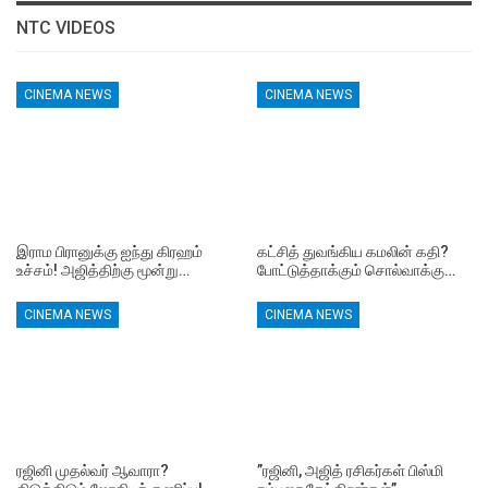
NTC VIDEOS
CINEMA NEWS
CINEMA NEWS
இராம பிரானுக்கு ஐந்து கிரஹம்
கட்சித் துவங்கிய கமலின் கதி?
உச்சம்! அஜித்திற்கு மூன்று…
போட்டுத்தாக்கும் சொல்வாக்கு…
CINEMA NEWS
CINEMA NEWS
ரஜினி முதல்வர் ஆவாரா?
”ரஜினி, அஜித் ரசிகர்கள் பிஸ்மி