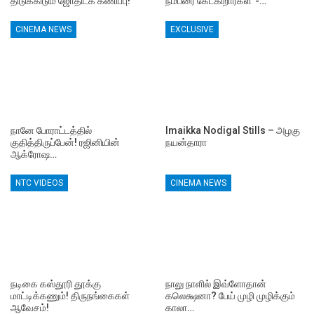
திடுக்கிடும் ஜோதிடக் கணிப்பு!
நம்பரை கேட்கிறார்கள்”-…
CINEMA NEWS
EXCLUSIVE
நானே போராட்டத்தில்
Imaikka Nodigal Stills – அழகு
குதித்திருப்பேன்! ரஜினியின்
நயன்தாரா
ஆக்ரோஷ…
NTC VIDEOS
CINEMA NEWS
நடிகை கஸ்தூரி தூக்கு
நாலு நாளில் இவ்ளோதான்
மாட்டிக்கணும்! திருநங்கைகள்
கலெக்ஷனா? பேய் முழி முழிக்கும்
ஆவேசம்!
காலா…