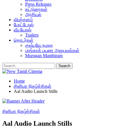
Press Releases
கட்டுரைகள்
அரசியல்
விமர்சனம்
போட்டோஸ்
வீடியோஸ்
Trailers
தொடர்கள்
குஷ்புவே நமஹ
பாங்காக் பயண அனுபவங்கள்
Murugan Manthiram
Home
சினிமா நிகழ்ச்சிகள்
Aal Audio Launch Stills
சினிமா நிகழ்ச்சிகள்
Aal Audio Launch Stills