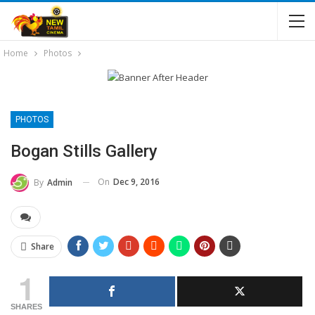
Home
Photos
PHOTOS
Bogan Stills Gallery
On
Dec 9, 2016
By
Admin
Share
1
SHARES