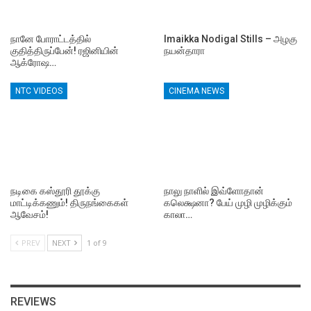
நானே போராட்டத்தில்
Imaikka Nodigal Stills – அழகு
குதித்திருப்பேன்! ரஜினியின்
நயன்தாரா
ஆக்ரோஷ…
NTC VIDEOS
CINEMA NEWS
நடிகை கஸ்தூரி தூக்கு
நாலு நாளில் இவ்ளோதான்
மாட்டிக்கணும்! திருநங்கைகள்
கலெக்ஷனா? பேய் முழி முழிக்கும்
ஆவேசம்!
காலா…
PREV
NEXT
1 of 9
REVIEWS