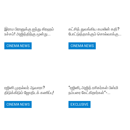
இராம பிரானுக்கு ஐந்து கிரஹம்
கட்சித் துவங்கிய கமலின் கதி?
உச்சம்! அஜித்திற்கு மூன்று…
போட்டுத்தாக்கும் சொல்வாக்கு…
CINEMA NEWS
CINEMA NEWS
ரஜினி முதல்வர் ஆவாரா?
”ரஜினி, அஜித் ரசிகர்கள் பிஸ்மி
திடுக்கிடும் ஜோதிடக் கணிப்பு!
நம்பரை கேட்கிறார்கள்”-…
CINEMA NEWS
EXCLUSIVE