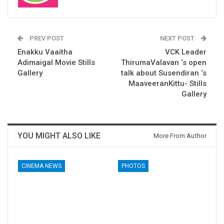
PREV POST
NEXT POST
Enakku Vaaitha
VCK Leader
Adimaigal Movie Stills
ThirumaValavan ‘s open
Gallery
talk about Susendiran ‘s
MaaveeranKittu- Stills
Gallery
YOU MIGHT ALSO LIKE
More From Author
CINEMA NEWS
PHOTOS