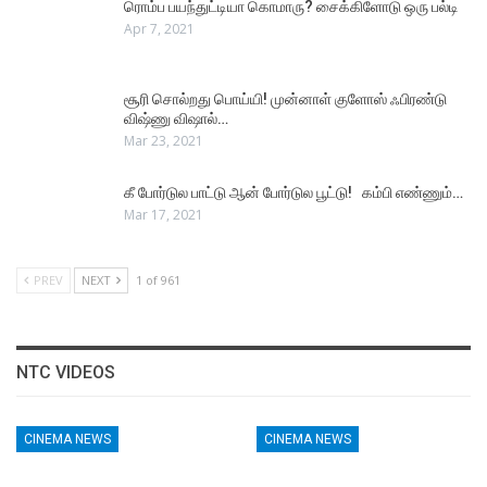
ரொம்ப பயந்துட்டியா கொமாரு? சைக்கிளோடு ஒரு பல்டி
Apr 7, 2021
சூரி சொல்றது பொய்யி! முன்னாள் குளோஸ் ஃபிரண்டு
விஷ்ணு விஷால்…
Mar 23, 2021
கீ போர்டுல பாட்டு ஆன் போர்டுல பூட்டு! கம்பி எண்ணும்…
Mar 17, 2021
PREV
NEXT
1 of 961
NTC VIDEOS
CINEMA NEWS
CINEMA NEWS